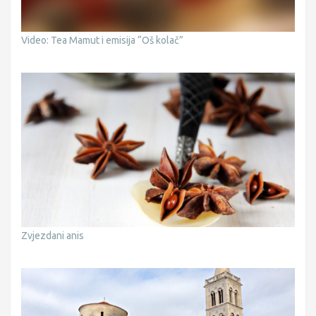
Video: Tea Mamut i emisija “Oš kolač”
Zvjezdani anis