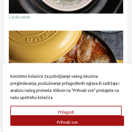
Caciki umak
Koristimo kolačiće za poboljšanje vašeg iskustva
pregledavanja, posluživanje prilagođenih oglasa ili sadržaja i
analizu našeg prometa. Klikom na "Prihvati sve" pristajete na
našu upotrebu kolačića.
Sarma – klasik bez kojeg se ne može
Prilagodi
Prihvati sve