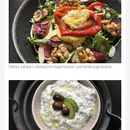
Detox salata s domaćom majonezom i pečenim paprikama