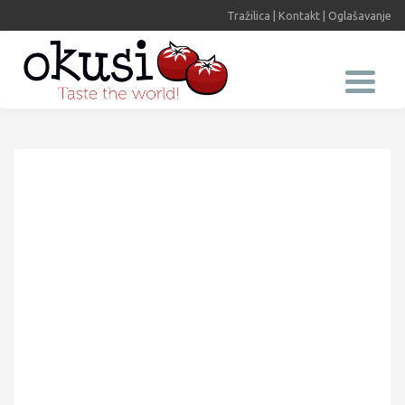
Tražilica
|
Kontakt
|
Oglašavanje