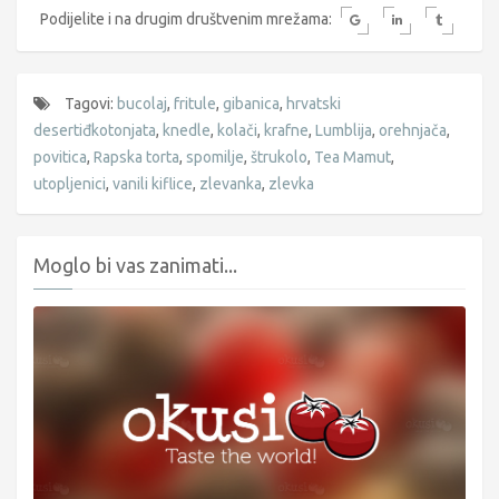
Podijelite i na drugim društvenim mrežama:
Tagovi:
bucolaj
,
fritule
,
gibanica
,
hrvatski
desertiđkotonjata
,
knedle
,
kolači
,
krafne
,
Lumblija
,
orehnjača
,
povitica
,
Rapska torta
,
spomilje
,
štrukolo
,
Tea Mamut
,
utopljenici
,
vanili kiflice
,
zlevanka
,
zlevka
Moglo bi vas zanimati...