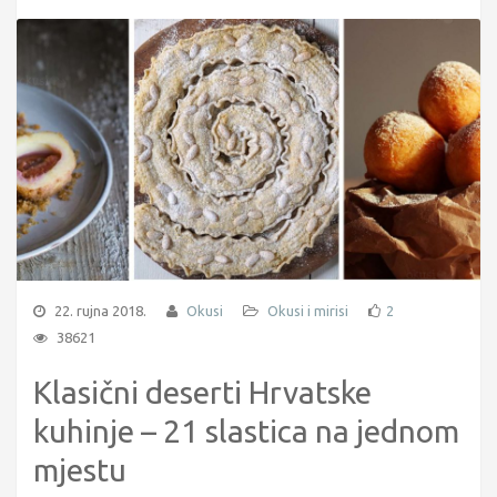
22. rujna 2018.
Okusi
Okusi i mirisi
2
38621
Klasični deserti Hrvatske
kuhinje – 21 slastica na jednom
mjestu