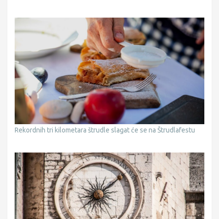
Rekordnih tri kilometara štrudle slagat će se na Štrudlafestu