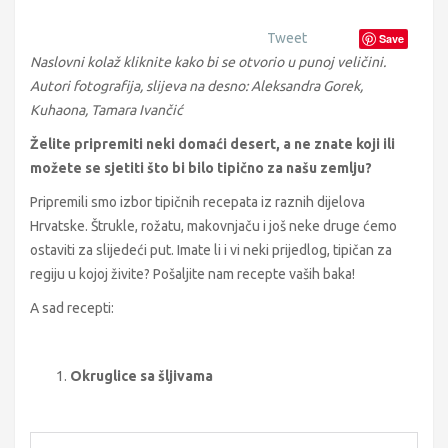
Tweet
Save
Naslovni kolaž kliknite kako bi se otvorio u punoj veličini.
Autori fotografija, slijeva na desno: Aleksandra Gorek,
Kuhaona, Tamara Ivančić
Želite pripremiti neki domaći desert, a ne znate koji ili
možete se sjetiti što bi bilo tipično za našu zemlju?
Pripremili smo izbor tipičnih recepata iz raznih dijelova
Hrvatske. Štrukle, rožatu, makovnjaču i još neke druge ćemo
ostaviti za slijedeći put. Imate li i vi neki prijedlog, tipičan za
regiju u kojoj živite? Pošaljite nam recepte vaših baka!
A sad recepti:
Okruglice sa šljivama