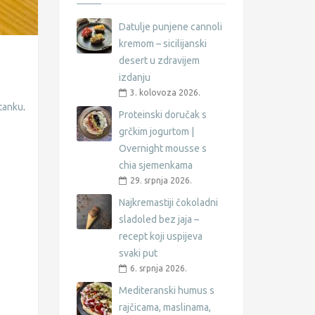
Datulje punjene cannoli
kremom – sicilijanski
desert u zdravijem
izdanju
3. kolovoza 2026.
stanku
.
Proteinski doručak s
grčkim jogurtom |
Overnight mousse s
chia sjemenkama
29. srpnja 2026.
Najkremastiji čokoladni
sladoled bez jaja –
recept koji uspijeva
svaki put
6. srpnja 2026.
Mediteranski humus s
rajčicama, maslinama,