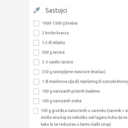
Sastojci
1000-1500 g brašna
2 kocke kvasca
1,5 dl mlijeka
300 g šećera
2-3 vanilin šećera
250 g rastopljene masnoće (maslac)
1 dl maslinova ulja (ili miješanog ili suncokretovo
100 g narezanih prženih badema
100 g narezanih oraha
100 g grožđica namočenih u vareniku (varenik = s
mošta vina koji se nekoliko sati lagano kuha da ne
kako bi se reducirao u tamni slatki sirup)