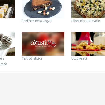
Panforte nero vegan
Pizza na LCHF način
ce s
Tart od jabuke
Utopljenici
om na