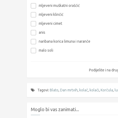
mljeveni muškatni orašćić
mljeveni klinčić
mljeveni cimet
anis
naribana korica limuna i naranče
malo soli
Podijelite i na d
Tagovi:
Blato
,
Dan mrtvih
,
kolač
,
kolači
,
Korčula
,
lu
Moglo bi vas zanimati...