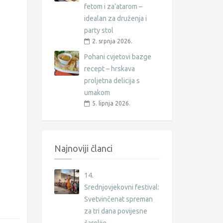
fetom i za’atarom –
idealan za druženja i
party stol
2. srpnja 2026.
Pohani cvjetovi bazge
recept – hrskava
proljetna delicija s
umakom
5. lipnja 2026.
Najnoviji članci
14.
Srednjovjekovni festival:
Svetvinčenat spreman
za tri dana povijesne