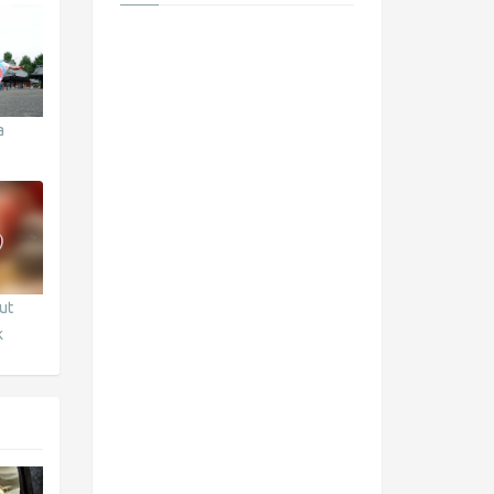
a
ut
k