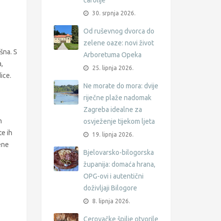
čarolije
30. srpnja 2026.
Od ruševnog dvorca do
zelene oaze: novi život
šna. S
Arboretuma Opeka
,
25. lipnja 2026.
ice.
Ne morate do mora: dvije
riječne plaže nadomak
Zagreba idealne za
h
osvježenje tijekom ljeta
te ih
19. lipnja 2026.
ene
Bjelovarsko-bilogorska
županija: domaća hrana,
OPG-ovi i autentični
doživljaji Bilogore
8. lipnja 2026.
Cerovačke špilje otvorile