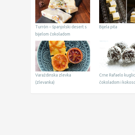
Turrón – španjolski desert s
Bijela pita
bijelom čokoladom
Varaždinska zlevka
Crne Rafaelo kugli
(zlevanka)
čokoladom i kokos
LCHF način