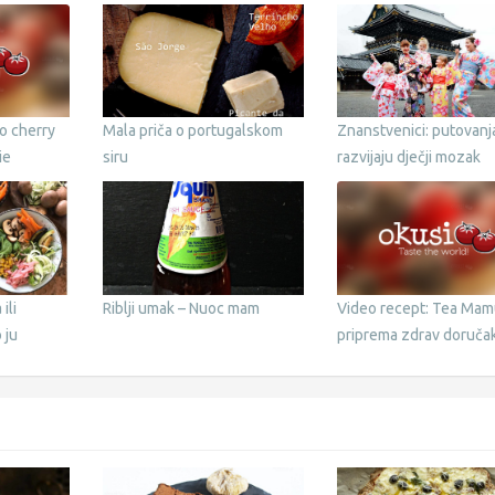
o cherry
Mala priča o portugalskom
Znanstvenici: putovanj
ie
siru
razvijaju dječji mozak
ili
Riblji umak – Nuoc mam
Video recept: Tea Mam
 ju
priprema zdrav doruča