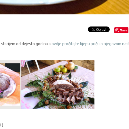
Save
 starijem od dvjesto godina a
ovdje pročitajte lijepu priču o njegovom na
 )