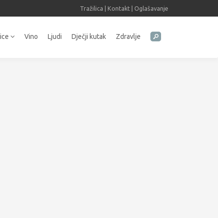
Tražilica
|
Kontakt
|
Oglašavanje
tice
Vino
Ljudi
Dječji kutak
Zdravlje