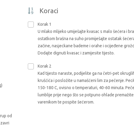
Koraci
Korak 1
U mlako mlijeko umiješajte kvasac s malo šećera i bra
ostatkom brašna na suho promiješajte ostatak šećera
začine, nasjeckane bademe i orahe i ocijeđene grožd
Dodajte dignuti kvasac i zamijesite tijesto.
Korak 2
Kad tijesto naraste, podijelite ga na četri-pet okrugli
krušćića i posložite u namašćeni lim za pečenje. Peci
g)
150-180 C, ovisno o temperaturi, 40-60 minuta. Peč
lumblije prije nego što se potpuno ohlade premažite
varenikom te pospite šećerom.
irup od
 zavri