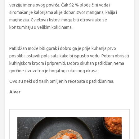
verziju imena ovog povrća. Čak 92 % ploda čini voda i
siromašan je kalorijama ali je dobar izvor mangana, kalija i
magnezija. Cvjetovi i listovi mogu biti otrovni ako se
konzumiraju u velikim količinama.
Patlidžan može biti gorak i dobro ga je prije kuhanja prvo
posoliti i ostaviti pola sata kako bi ispustio vodu. Potom obrisati
kuhinjskom krpom i pripremiti. Dobro skuhan patlidžan nema
gorčine i izuzetno je bogatog i ukusnog okusa.
Ovo su neki od naših omiljenih recepata s patlidžanima.
Ajvar