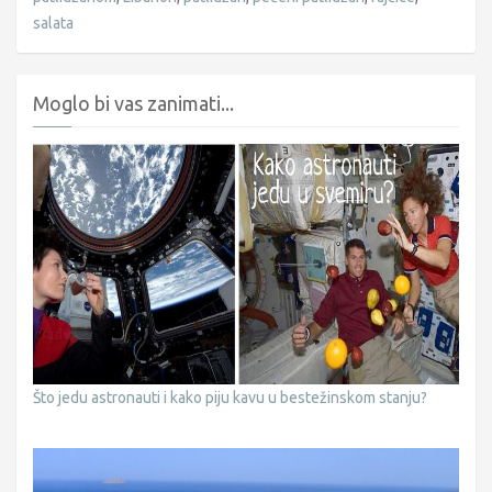
salata
Moglo bi vas zanimati...
Što jedu astronauti i kako piju kavu u bestežinskom stanju?