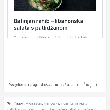
Podijelite i na drugim društvenim mrežama:
Tagovi:
Afganistan
,
Francuska
,
Indija
,
Italija
,
jela s
patlidžanom
,
Libanon
,
patlidžan
,
pečeni patlidžan
,
rajčice
,