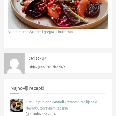
Salata od radiča, nara i grejpa, s burratom
Od Okusi
Objavljeno: 201 članak/a
Najnoviji recepti
Datulje punjene cannoli kremom – sicilijanski
desert u zdravijem izdanju
3. kolovoza 2026.