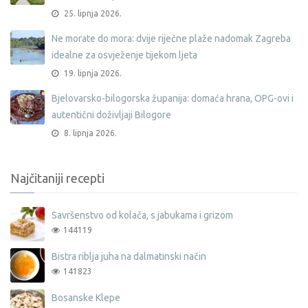
25. lipnja 2026.
Ne morate do mora: dvije riječne plaže nadomak Zagreba
idealne za osvježenje tijekom ljeta
19. lipnja 2026.
Bjelovarsko-bilogorska županija: domaća hrana, OPG-ovi i
autentični doživljaji Bilogore
8. lipnja 2026.
Najčitaniji recepti
Savršenstvo od kolača, s jabukama i grizom
144119
Bistra riblja juha na dalmatinski način
141823
Bosanske Klepe