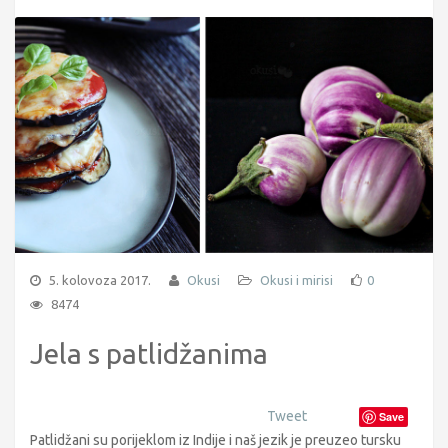
5. kolovoza 2017.
Okusi
Okusi i mirisi
0
8474
Jela s patlidžanima
Tweet
Save
Patlidžani su porijeklom iz Indije i naš jezik je preuzeo tursku