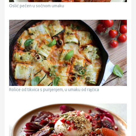
Oslić pečen u sočnom umaku
Rolice od tikvica s punjenjem, u umaku od rajčica