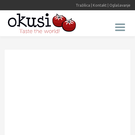
Tražilica
|
Kontakt
|
Oglašavanje