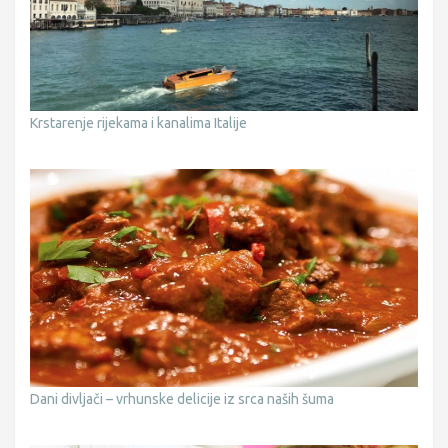
Krstarenje rijekama i kanalima Italije
Dani divljači – vrhunske delicije iz srca naših šuma