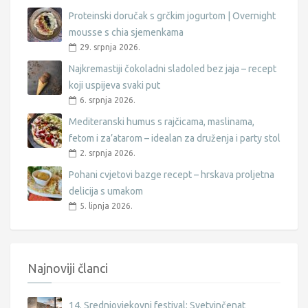
Proteinski doručak s grčkim jogurtom | Overnight
mousse s chia sjemenkama
29. srpnja 2026.
Najkremastiji čokoladni sladoled bez jaja – recept
koji uspijeva svaki put
6. srpnja 2026.
Mediteranski humus s rajčicama, maslinama,
fetom i za’atarom – idealan za druženja i party stol
2. srpnja 2026.
Pohani cvjetovi bazge recept – hrskava proljetna
delicija s umakom
5. lipnja 2026.
Najnoviji članci
14. Srednjovjekovni festival: Svetvinčenat