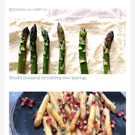
Štrudla (savijača) od svježeg sira i šparoga