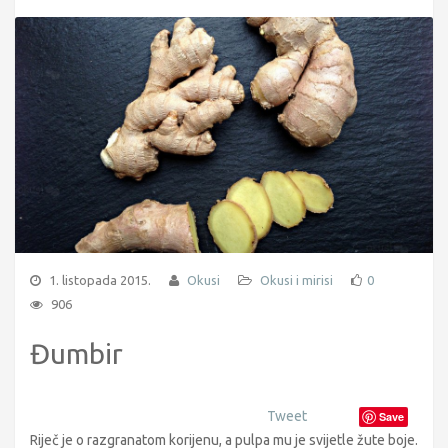
1. listopada 2015.
Okusi
Okusi i mirisi
0
906
Đumbir
Tweet
Save
Riječ je o razgranatom korijenu, a pulpa mu je svijetle žute boje.