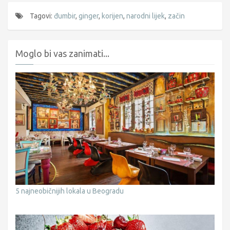
Tagovi:
đumbir
,
ginger
,
korijen
,
narodni lijek
,
začin
Moglo bi vas zanimati...
5 najneobičnijih lokala u Beogradu