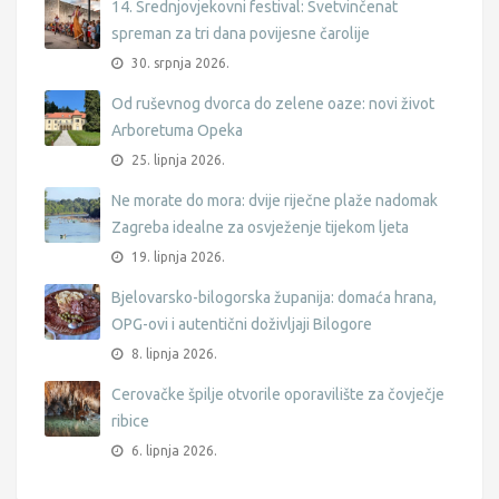
14. Srednjovjekovni festival: Svetvinčenat
spreman za tri dana povijesne čarolije
30. srpnja 2026.
Od ruševnog dvorca do zelene oaze: novi život
Arboretuma Opeka
25. lipnja 2026.
Ne morate do mora: dvije riječne plaže nadomak
Zagreba idealne za osvježenje tijekom ljeta
19. lipnja 2026.
Bjelovarsko-bilogorska županija: domaća hrana,
OPG-ovi i autentični doživljaji Bilogore
8. lipnja 2026.
Cerovačke špilje otvorile oporavilište za čovječje
ribice
6. lipnja 2026.