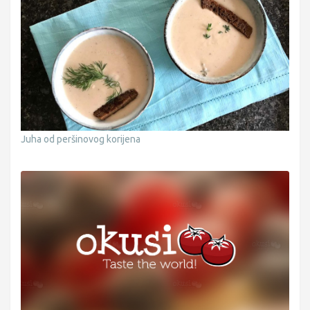
Juha od peršinovog korijena