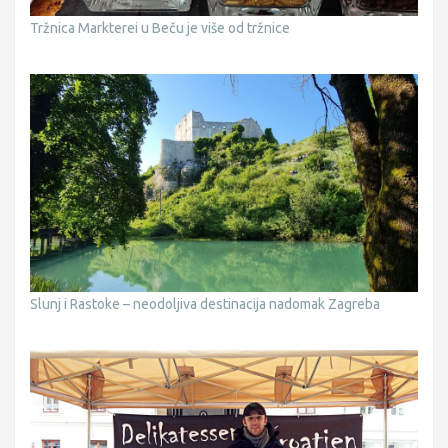
Tržnica Markterei u Beču je više od tržnice
Slunj i Rastoke – neodoljiva destinacija nadomak Zagreba