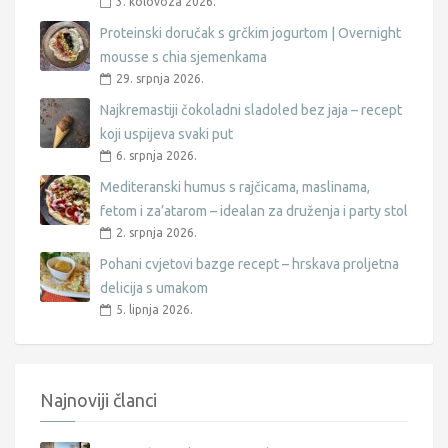
3. kolovoza 2026.
Proteinski doručak s grčkim jogurtom | Overnight
mousse s chia sjemenkama
29. srpnja 2026.
Najkremastiji čokoladni sladoled bez jaja – recept
koji uspijeva svaki put
6. srpnja 2026.
Mediteranski humus s rajčicama, maslinama,
fetom i za’atarom – idealan za druženja i party stol
2. srpnja 2026.
Pohani cvjetovi bazge recept – hrskava proljetna
delicija s umakom
5. lipnja 2026.
Najnoviji članci