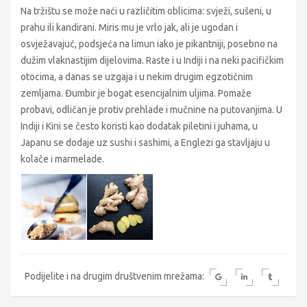
Na tržištu se može naći u različitim oblicima: svježi, sušeni, u
prahu ili kandirani. Miris mu je vrlo jak, ali je ugodan i
osvježavajuć, podsjeća na limun iako je pikantniji, posebno na
dužim vlaknastijim dijelovima. Raste i u Indiji i na neki pacifičkim
otocima, a danas se uzgaja i u nekim drugim egzotičnim
zemljama. Đumbir je bogat esencijalnim uljima. Pomaže
probavi, odličan je protiv prehlade i mučnine na putovanjima. U
Indiji i Kini se često koristi kao dodatak piletini i juhama, u
Japanu se dodaje uz sushi i sashimi, a Englezi ga stavljaju u
kolače i marmelade.
Podijelite i na drugim društvenim mrežama: