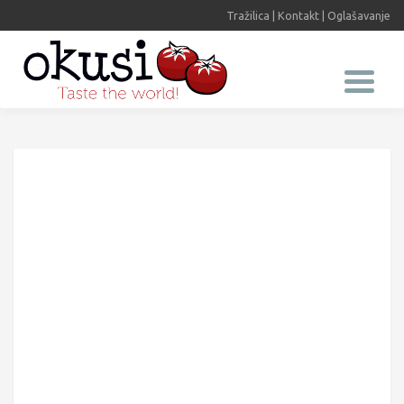
Tražilica
|
Kontakt
|
Oglašavanje