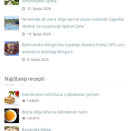
Arboretuma Opeka
25. lipnja 2026.
Ne morate do mora: dvije riječne plaže nadomak Zagreba
idealne za osvježenje tijekom ljeta
19. lipnja 2026.
Bjelovarsko-bilogorska županija: domaća hrana, OPG-ovi i
autentični doživljaji Bilogore
8. lipnja 2026.
Najčitaniji recepti
Savršenstvo od kolača, s jabukama i grizom
144095
Bistra riblja juha na dalmatinski način
141819
Bosanske Klepe