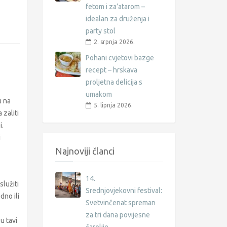
fetom i za’atarom –
idealan za druženja i
party stol
2. srpnja 2026.
Pohani cvjetovi bazge
recept – hrskava
proljetna delicija s
umakom
u na
5. lipnja 2026.
 zaliti
i.
i
Najnoviji članci
14.
služiti
Srednjovjekovni festival:
dno ili
Svetvinčenat spreman
za tri dana povijesne
u tavi