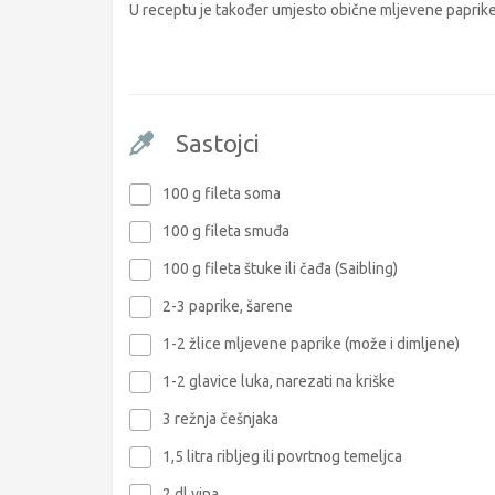
U receptu je također umjesto obične mljevene paprike k
Sastojci
100 g fileta soma
100 g fileta smuđa
100 g fileta štuke ili čađa (Saibling)
2-3 paprike, šarene
1-2 žlice mljevene paprike (može i dimljene)
1-2 glavice luka, narezati na kriške
3 režnja češnjaka
1,5 litra ribljeg ili povrtnog temeljca
2 dl vina