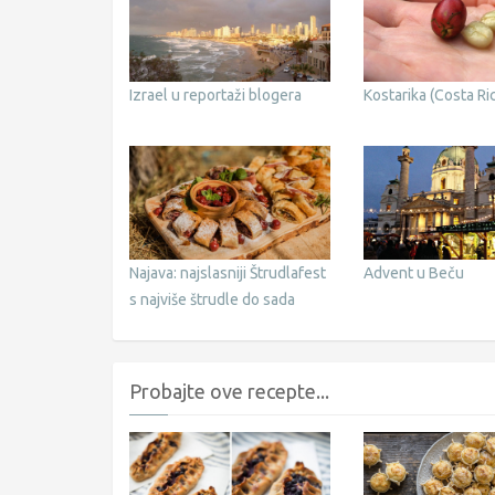
Izrael u reportaži blogera
Kostarika (Costa Ri
Najava: najslasniji Štrudlafest
Advent u Beču
s najviše štrudle do sada
Probajte ove recepte...