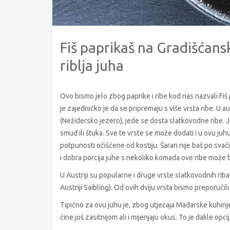
Fiš paprikaš na Gradišćanski
riblja juha
Ovo bismo jelo zbog paprike i ribe kod nas nazvali Fiš p
je zajedničko je da se pripremaju s više vrsta ribe. U 
(Nežidersko jezero), jede se dosta slatkovodne ribe. J
smuđ ili štuka. Sve te vrste se može dodati i u ovu ju
potpunosti očišćene od kostiju. Šaran nije baš po svači
i dobra porcija juhe s nekoliko komada ove ribe može b
U Austriji su popularne i druge vrste slatkovodnih riba
Austriji Saibling). Od ovih dviju vrsta bismo preporučil
Tipično za ovu juhu je, zbog utjecaja Mađarske kuhinje,
čine još zasitnijom ali i mijenjaju okus. To je dakle opcij