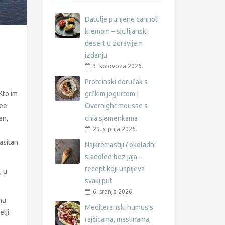
Datulje punjene cannoli
kremom – sicilijanski
desert u zdravijem
izdanju
3. kolovoza 2026.
Proteinski doručak s
 što im
grčkim jogurtom |
see
Overnight mousse s
an,
chia sjemenkama
29. srpnja 2026.
zasitan
Najkremastiji čokoladni
sladoled bez jaja –
recept koji uspijeva
, u
svaki put
6. srpnja 2026.
uhu
Mediteranski humus s
lji.
rajčicama, maslinama,