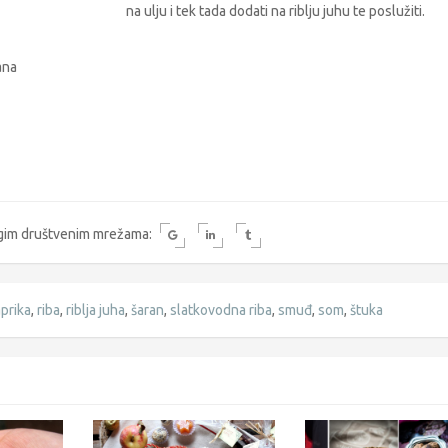
na ulju i tek tada dodati na riblju juhu te poslužiti.
ana
rugim društvenim mrežama:
prika
,
riba
,
riblja juha
,
šaran
,
slatkovodna riba
,
smuđ
,
som
,
štuka