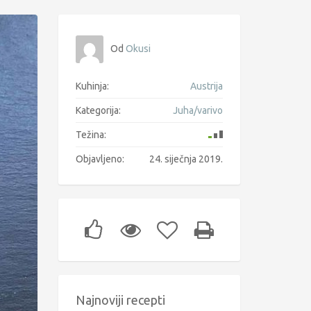
Od
Okusi
Kuhinja:
Austrija
Kategorija:
Juha/varivo
Težina:
Objavljeno:
24. siječnja 2019.
Najnoviji recepti