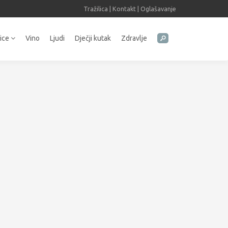
Tražilica
|
Kontakt
|
Oglašavanje
tice
Vino
Ljudi
Dječji kutak
Zdravlje