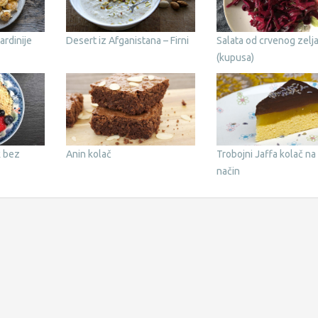
ardinije
Desert iz Afganistana – Firni
Salata od crvenog zelj
(kupusa)
k bez
Anin kolač
Trobojni Jaffa kolač na
način