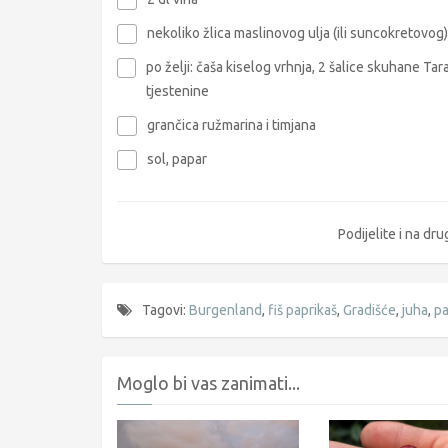
nekoliko žlica maslinovog ulja (ili suncokretovog)
po želji: čaša kiselog vrhnja, 2 šalice skuhane Tar
tjestenine
grančica ružmarina i timjana
sol, papar
Podijelite i na d
Tagovi:
Burgenland
,
fiš paprikaš
,
Gradišće
,
juha
,
pa
Moglo bi vas zanimati...