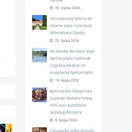
čarolije
30. srpnja 2026.
Od ruševnog dvorca do
zelene oaze: novi život
Arboretuma Opeka
25. lipnja 2026.
Ne morate do mora: dvije
riječne plaže nadomak
Zagreba idealne za
osvježenje tijekom ljeta
19. lipnja 2026.
Bjelovarsko-bilogorska
županija: domaća hrana,
OPG-ovi i autentični
doživljaji Bilogore
8. lipnja 2026.
Cerovačke špilje otvorile