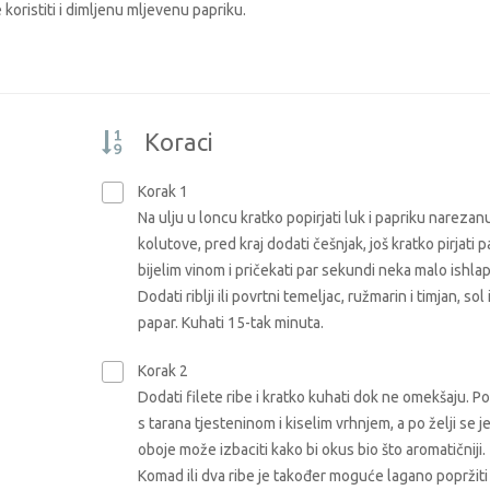
oristiti i dimljenu mljevenu papriku.
Koraci
Korak 1
Na ulju u loncu kratko popirjati luk i papriku narezan
kolutove, pred kraj dodati češnjak, još kratko pirjati pa
bijelim vinom i pričekati par sekundi neka malo ishlap
Dodati riblji ili povrtni temeljac, ružmarin i timjan, sol 
papar. Kuhati 15-tak minuta.
Korak 2
Dodati filete ribe i kratko kuhati dok ne omekšaju. Po
s tarana tjesteninom i kiselim vrhnjem, a po želji se je
oboje može izbaciti kako bi okus bio što aromatičniji.
Komad ili dva ribe je također moguće lagano popržiti 