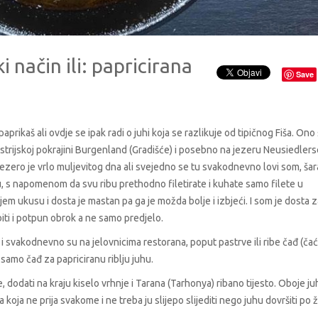
 način ili: papricirana
Save
aprikaš ali ovdje se ipak radi o juhi koja se razlikuje od tipičnog Fiša. Ono
austrijskoj pokrajini Burgenland (Gradišće) i posebno na jezeru Neusiedler
ezero je vrlo muljevitog dna ali svejedno se tu svakodnevno lovi som, šar
hu, s napomenom da svu ribu prethodno filetirate i kuhate samo filete u
jem ukusu i dosta je mastan pa ga je možda bolje i izbjeći. I som je dosta 
iti i potpun obrok a ne samo predjelo.
 i svakodnevno su na jelovnicima restorana, poput pastrve ili ribe čađ (čać
i samo čađ za papriciranu riblju juhu.
 dodati na kraju kiselo vrhnje i Tarana (Tarhonya) ribano tijesto. Oboje j
a koja ne prija svakome i ne treba ju slijepo slijediti nego juhu dovršiti po že