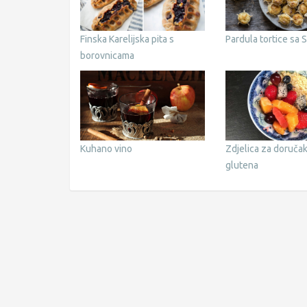
Finska Karelijska pita s
Pardula tortice sa S
borovnicama
Kuhano vino
Zdjelica za doruča
glutena