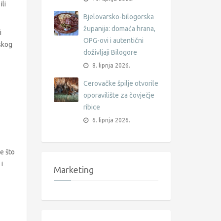
li
Bjelovarsko-bilogorska
županija: domaća hrana,
i
OPG-ovi i autentični
mskog
doživljaji Bilogore
8. lipnja 2026.
Cerovačke špilje otvorile
oporavilište za čovječje
ribice
6. lipnja 2026.
e što
i
Marketing