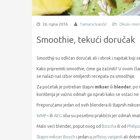
26. rujna 2016.
Tamara Ivančić
Okusi i miri
Smoothie, tekući doručak
Smoothiji su odličan doručak ali i obrok i napitak koji 
Kako pripremiti smoothie, čime ga začiniti? U ovom čl
se nalazi naš izbor omiljenih recepata za smoothije.
Za početak je potreban štapni
mikser
ili
blender
, po
korištenja je važno odmah ga isprati kako se ostaci ne b
Preporučamo jedan od ovih blendera ili štapnih mikser
WMF
– ili
AEG
oba su posebno praktični jer odmah imat
Malo veći blender, poput ovog od
Boscha
ili od
Philip
Štapni mikser Bosch
i jedan u
jeftinoj varijanti
ali dobre