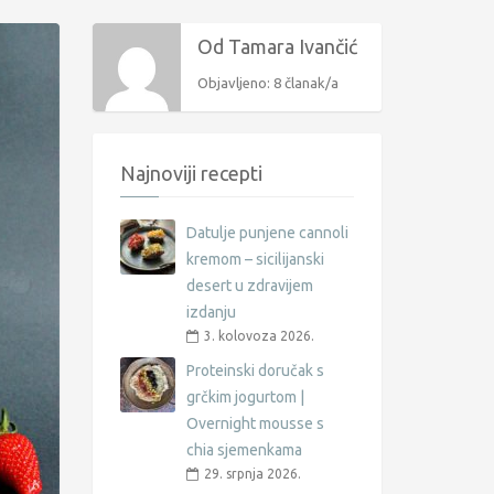
Od Tamara Ivančić
Objavljeno: 8 članak/a
Najnoviji recepti
Datulje punjene cannoli
kremom – sicilijanski
desert u zdravijem
izdanju
3. kolovoza 2026.
Proteinski doručak s
grčkim jogurtom |
Overnight mousse s
chia sjemenkama
29. srpnja 2026.