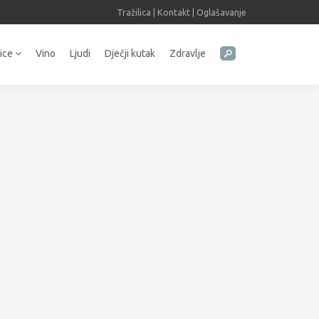
Tražilica
|
Kontakt
|
Oglašavanje
tice
Vino
Ljudi
Dječji kutak
Zdravlje