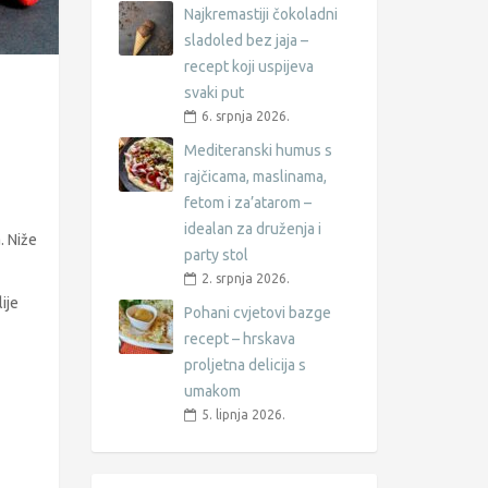
Najkremastiji čokoladni
sladoled bez jaja –
recept koji uspijeva
svaki put
6. srpnja 2026.
Mediteranski humus s
rajčicama, maslinama,
fetom i za’atarom –
idealan za druženja i
. Niže
party stol
2. srpnja 2026.
ije
Pohani cvjetovi bazge
recept – hrskava
proljetna delicija s
umakom
5. lipnja 2026.