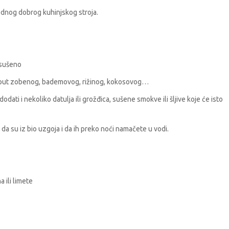
dnog dobrog kuhinjskog stroja.
 sušeno
o poput zobenog, bademovog, rižinog, kokosovog…
odati i nekoliko datulja ili grožđica, sušene smokve ili šljive koje će isto
no da su iz bio uzgoja i da ih preko noći namačete u vodi.
 ili limete