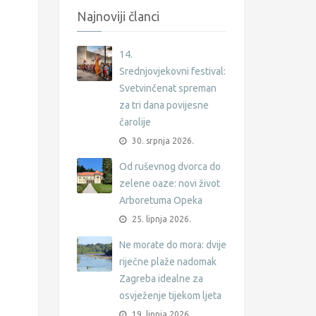
Najnoviji članci
14.
Srednjovjekovni festival:
Svetvinčenat spreman
za tri dana povijesne
čarolije
30. srpnja 2026.
Od ruševnog dvorca do
zelene oaze: novi život
Arboretuma Opeka
25. lipnja 2026.
Ne morate do mora: dvije
riječne plaže nadomak
Zagreba idealne za
osvježenje tijekom ljeta
19. lipnja 2026.