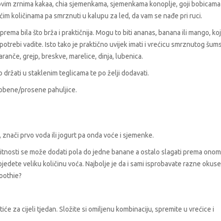
rovim zrnima kakaa, chia sjemenkama, sjemenkama konoplje, goji bobicama i
ećim količinama pa smrznuti u kalupu za led, da vam se nađe pri ruci.
rema bila što brža i praktičnija. Mogu to biti ananas, banana ili mango, koj
o potrebi vadite. Isto tako je praktično uvijek imati i vrećicu smrznutog šu
ranče, grejp, breskve, marelice, dinja, lubenica.
držati u staklenim teglicama te po želji dodavati.
i zobene/prosene pahuljice.
znači prvo voda ili jogurt pa onda voće i sjemenke.
itnosti se može dodati pola do jedne banane a ostalo slagati prema onom
jedete veliku količinu voća. Najbolje je da i sami isprobavate razne okuse 
moothie?
e za cijeli tjedan. Složite si omiljenu kombinaciju, spremite u vrećice i