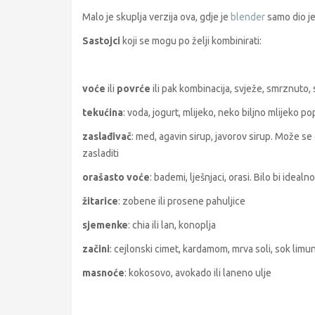
Malo je skuplja verzija ova, gdje je
blender
samo dio je
Sastojci
koji se mogu po želji kombinirati:
voće
ili
povrće
ili pak kombinacija, svježe, smrznuto,
tekućina
: voda, jogurt, mlijeko, neko biljno mlijek
zaslađivač
: med, agavin sirup, javorov sirup. Može se d
zasladiti
orašasto voće
: bademi, lješnjaci, orasi. Bilo bi ideal
žitarice
: zobene ili prosene pahuljice
sjemenke
: chia ili lan, konoplja
začini
: cejlonski cimet, kardamom, mrva soli, sok limuna
masnoće
: kokosovo, avokado ili laneno ulje