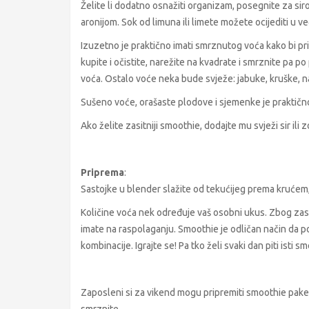
Želite li dodatno osnažiti organizam, posegnite za si
aronijom. Sok od limuna ili limete možete ocijediti u v
Izuzetno je praktično imati smrznutog voća kako bi prip
kupite i očistite, narežite na kvadrate i smrznite pa p
voća. Ostalo voće neka bude svježe: jabuke, kruške, na
Sušeno voće, orašaste plodove i sjemenke je praktično 
Ako želite zasitniji smoothie, dodajte mu svježi sir il
Priprema
:
Sastojke u blender slažite od tekućijeg prema krućem, 
Količine voća nek određuje vaš osobni ukus. Zbog zas
imate na raspolaganju. Smoothie je odličan način da po
kombinacije. Igrajte se! Pa tko želi svaki dan piti isti s
Zaposleni si za vikend mogu pripremiti smoothie paketić