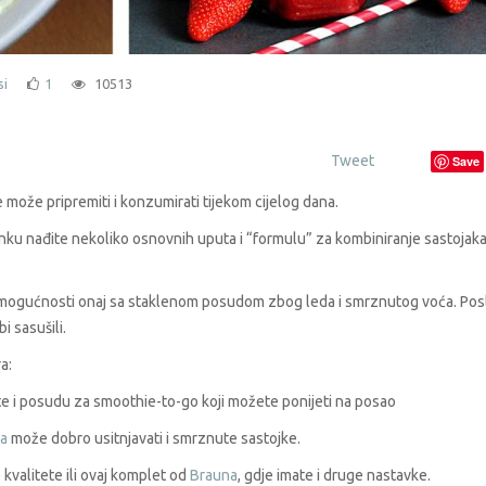
si
1
10513
Tweet
Save
se može pripremiti i konzumirati tijekom cijelog dana.
anku nađite nekoliko osnovnih uputa i “formulu” za kombiniranje sastojaka
 mogućnosti onaj sa staklenom posudom zbog leda i smrznutog voća. Posl
i sasušili.
a:
e i posudu za smoothie-to-go koji možete ponijeti na posao
sa
može dobro usitnjavati i smrznute sastojke.
 kvalitete ili ovaj komplet od
Brauna
, gdje imate i druge nastavke.