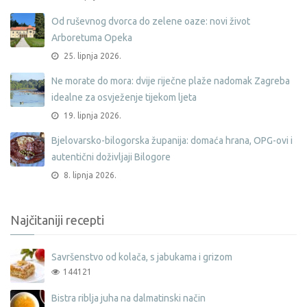
Od ruševnog dvorca do zelene oaze: novi život
Arboretuma Opeka
25. lipnja 2026.
Ne morate do mora: dvije riječne plaže nadomak Zagreba
idealne za osvježenje tijekom ljeta
19. lipnja 2026.
Bjelovarsko-bilogorska županija: domaća hrana, OPG-ovi i
autentični doživljaji Bilogore
8. lipnja 2026.
Najčitaniji recepti
Savršenstvo od kolača, s jabukama i grizom
144121
Bistra riblja juha na dalmatinski način