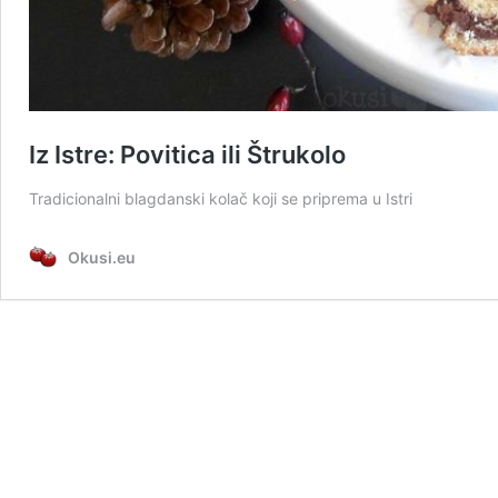
Iz Istre: Povitica ili Štrukolo
Tradicionalni blagdanski kolač koji se priprema u Istri
Okusi.eu