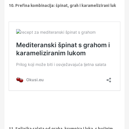
10. Prefina kombinacija: špinat, grah i karamelizirani luk
11. Seljačka salata od graha, krumpira i luka, s bučinim