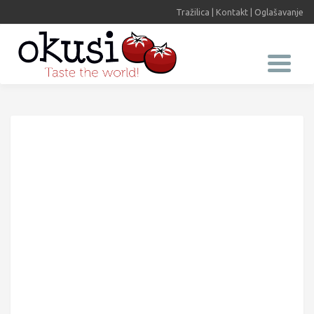
Tražilica
|
Kontakt
|
Oglašavanje