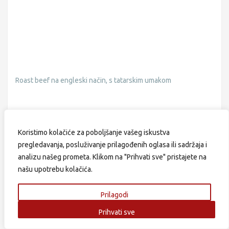
Roast beef na engleski način, s tatarskim umakom
Od Okusi
Koristimo kolačiće za poboljšanje vašeg iskustva
pregledavanja, posluživanje prilagođenih oglasa ili sadržaja i
Objavljeno: 121 članak/a
analizu našeg prometa. Klikom na "Prihvati sve" pristajete na
našu upotrebu kolačića.
Najnoviji recepti
Prilagodi
Prihvati sve
Datulje punjene cannoli kremom – sicilijanski