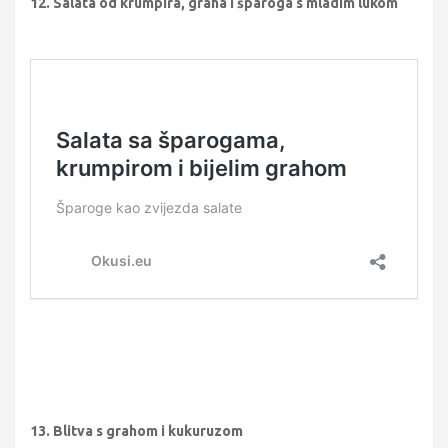
12. Salata od krumpira, graha i šparoga s mladim lukom
13. Blitva s grahom i kukuruzom