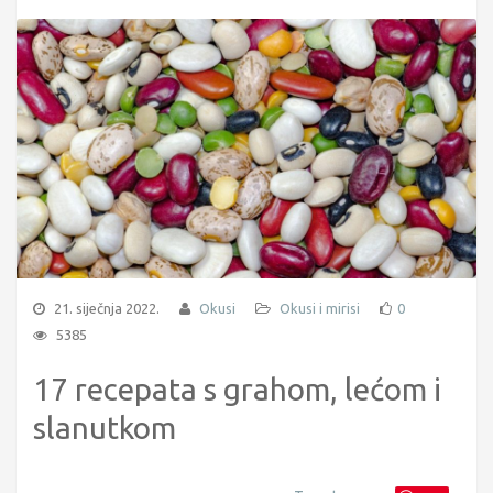
21. siječnja 2022.
Okusi
Okusi i mirisi
0
5385
17 recepata s grahom, lećom i
slanutkom