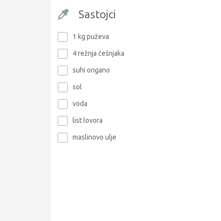
Sastojci
1 kg puževa
4 režnja češnjaka
suhi origano
sol
voda
list lovora
maslinovo ulje