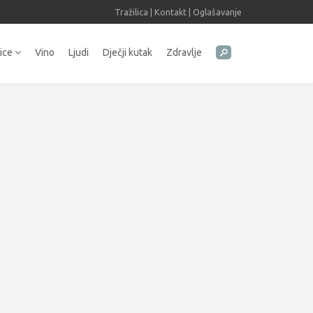
Tražilica
|
Kontakt
|
Oglašavanje
tice
Vino
Ljudi
Dječji kutak
Zdravlje