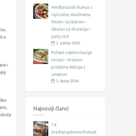
Mediteranski humus s
rajčicama, maslinama,
fetom i za’atarom –
idealan za druženja i
očnu
party stol
ti u
2. srpnja 2026.
Pohani cvjetovi bazge
recept – hrskava
ave i
proljetna delicija s
ijoj
umakom
5. lipnja 2026.
eško
gano,
Najnoviji članci
i dosta
14.
Srednjovjekovni festival: