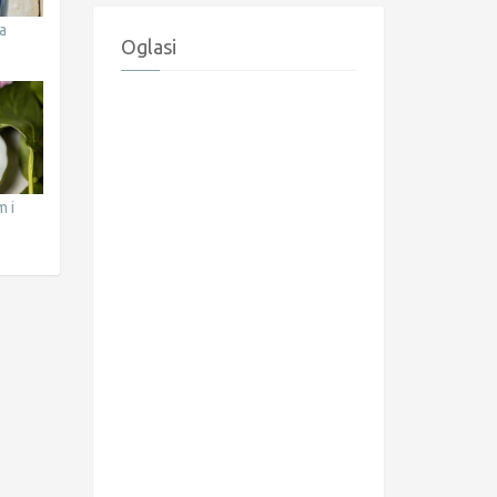
a
Oglasi
m i