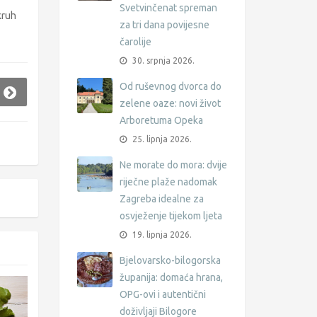
Svetvinčenat spreman
kruh
za tri dana povijesne
čarolije
30. srpnja 2026.
Od ruševnog dvorca do
zelene oaze: novi život
Arboretuma Opeka
25. lipnja 2026.
Ne morate do mora: dvije
riječne plaže nadomak
Zagreba idealne za
osvježenje tijekom ljeta
19. lipnja 2026.
Bjelovarsko-bilogorska
županija: domaća hrana,
OPG-ovi i autentični
doživljaji Bilogore