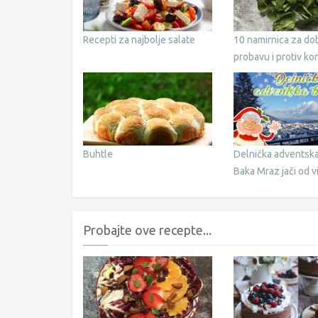
Recepti za najbolje salate
10 namirnica za do
probavu i protiv ko
Buhtle
Delnička adventska 
Baka Mraz jači od v
Probajte ove recepte...