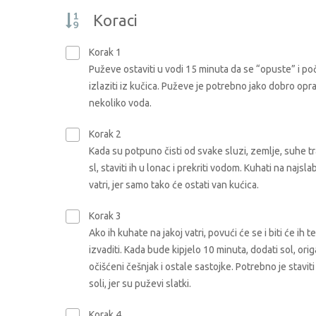
Koraci
Korak 1
Puževe ostaviti u vodi 15 minuta da se “opuste” i p
izlaziti iz kučica. Puževe je potrebno jako dobro opra
nekoliko voda.
Korak 2
Kada su potpuno čisti od svake sluzi, zemlje, suhe tr
sl, staviti ih u lonac i prekriti vodom. Kuhati na najslab
vatri, jer samo tako će ostati van kućica.
Korak 3
Ako ih kuhate na jakoj vatri, povući će se i biti će ih t
izvaditi. Kada bude kipjelo 10 minuta, dodati sol, ori
očišćeni češnjak i ostale sastojke. Potrebno je stavit
soli, jer su puževi slatki.
Korak 4