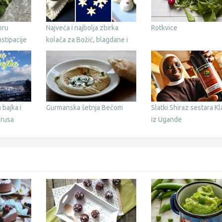
bru
Najveća i najbolja zbirka
Rotkvice
nstipacije
kolača za Božić, blagdane i
svečanosti
bajka i
Gurmanska šetnja Bečom
Slatki Shiraz sestara Kl
irusa
iz Ugande