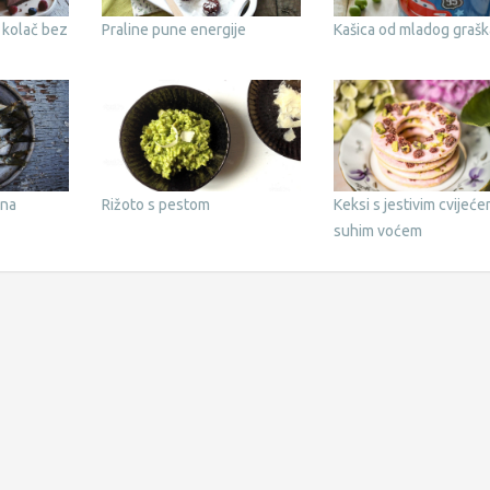
 kolač bez
Praline pune energije
Kašica od mladog grašk
 na
Rižoto s pestom
Keksi s jestivim cvijeće
suhim voćem