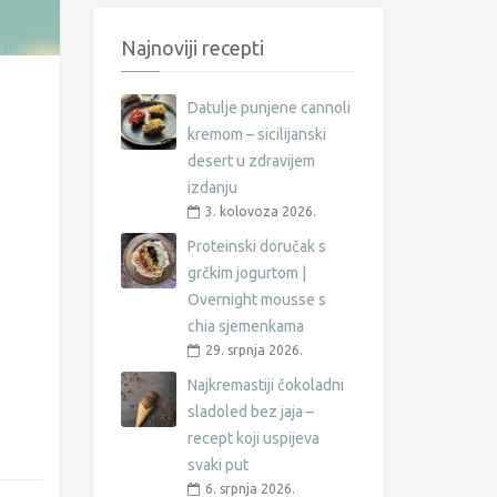
Najnoviji recepti
Datulje punjene cannoli
kremom – sicilijanski
desert u zdravijem
izdanju
3. kolovoza 2026.
Proteinski doručak s
grčkim jogurtom |
Overnight mousse s
chia sjemenkama
29. srpnja 2026.
Najkremastiji čokoladni
sladoled bez jaja –
recept koji uspijeva
svaki put
6. srpnja 2026.