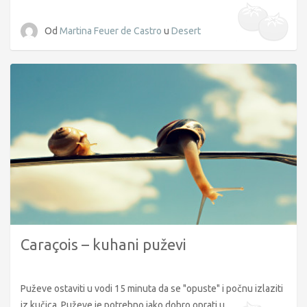
Od
Martina Feuer de Castro
u
Desert
Caraçois – kuhani puževi
Puževe ostaviti u vodi 15 minuta da se "opuste" i počnu izlaziti
iz kučica. Puževe je potrebno jako dobro oprati u...