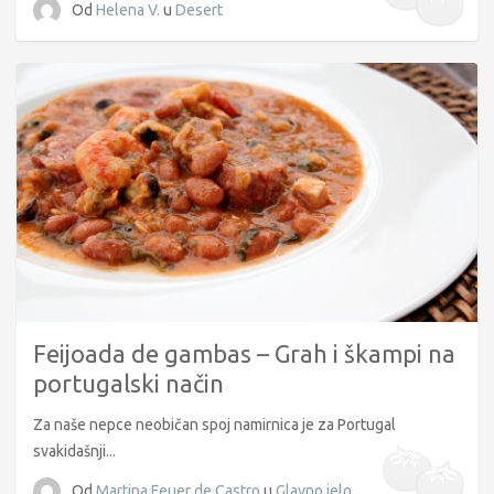
Od
Helena V.
u
Desert
Feijoada de gambas – Grah i škampi na
portugalski način
Za naše nepce neobičan spoj namirnica je za Portugal
svakidašnji...
Od
Martina Feuer de Castro
u
Glavno jelo