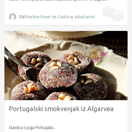
Od
Martina Feuer de Castro
u
Juha/varivo
Portugalski smokvenjak iz Algarvea
Slastica s juga Portugala...