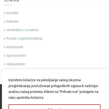
Kontakt
Partneri
Uredništvo i suradnici
Pravila i uvjeti korištenja
Impressum
Sponzorirani
Oglašavanje
Politika privatnosti
Koristimo kolačiće za poboljšanje vašeg iskustva
pregledavanja, posluživanje prilagođenih oglasa ili sadržaja i
analizu našeg prometa. Klikom na "Prihvati sve" pristajete na
našu upotrebu kolačića.
Copyright © 2015 Okusi.eu | Web design & Development by: