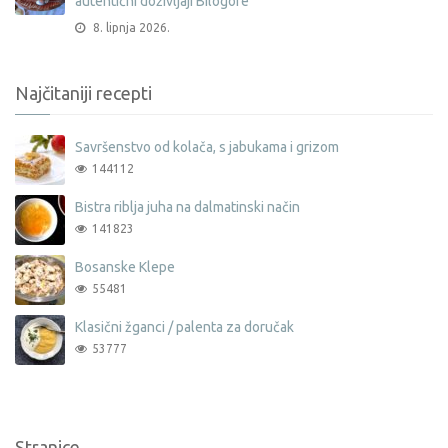
autentični doživljaji Bilogore
8. lipnja 2026.
Najčitaniji recepti
Savršenstvo od kolača, s jabukama i grizom
144112
Bistra riblja juha na dalmatinski način
141823
Bosanske Klepe
55481
Klasični žganci / palenta za doručak
53777
Stranice