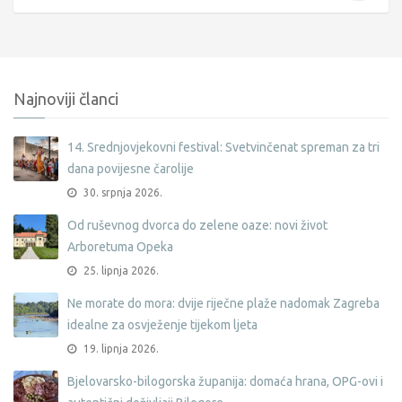
Najnoviji članci
14. Srednjovjekovni festival: Svetvinčenat spreman za tri
dana povijesne čarolije
30. srpnja 2026.
Od ruševnog dvorca do zelene oaze: novi život
Arboretuma Opeka
25. lipnja 2026.
Ne morate do mora: dvije riječne plaže nadomak Zagreba
idealne za osvježenje tijekom ljeta
19. lipnja 2026.
Bjelovarsko-bilogorska županija: domaća hrana, OPG-ovi i