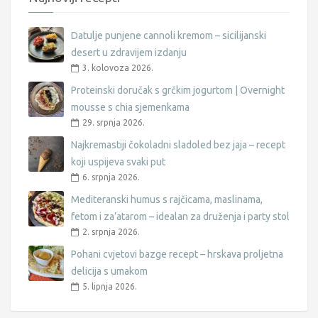
Datulje punjene cannoli kremom – sicilijanski
desert u zdravijem izdanju
3. kolovoza 2026.
Proteinski doručak s grčkim jogurtom | Overnight
mousse s chia sjemenkama
29. srpnja 2026.
Najkremastiji čokoladni sladoled bez jaja – recept
koji uspijeva svaki put
6. srpnja 2026.
Mediteranski humus s rajčicama, maslinama,
fetom i za’atarom – idealan za druženja i party stol
2. srpnja 2026.
Pohani cvjetovi bazge recept – hrskava proljetna
delicija s umakom
5. lipnja 2026.