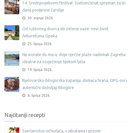
14. Srednjovjekovni festival: Svetvinčenat spreman za tri
dana povijesne čarolije
30. srpnja 2026.
Od ruševnog dvorca do zelene oaze: novi život
Arboretuma Opeka
25. lipnja 2026.
Ne morate do mora: dvije riječne plaže nadomak Zagreba
idealne za osvježenje tijekom ljeta
19. lipnja 2026.
Bjelovarsko-bilogorska županija: domaća hrana, OPG-ovi i
autentični doživljaji Bilogore
8. lipnja 2026.
Najčitaniji recepti
Savršenstvo od kolača, s jabukama i grizom