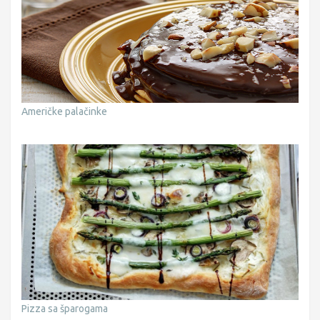
Američke palačinke
Pizza sa šparogama