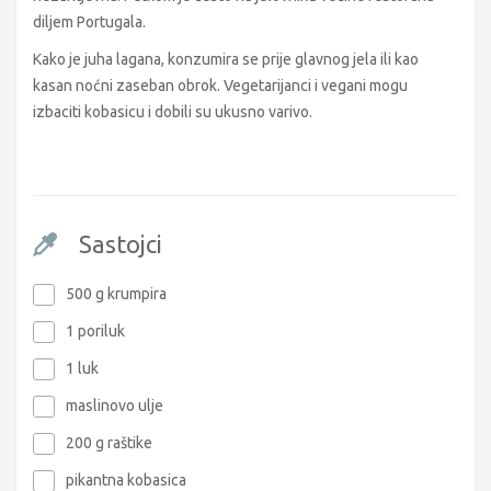
diljem Portugala.
Kako je juha lagana, konzumira se prije glavnog jela ili kao
kasan noćni zaseban obrok. Vegetarijanci i vegani mogu
izbaciti kobasicu i dobili su ukusno varivo.
Sastojci
500 g krumpira
1 poriluk
1 luk
maslinovo ulje
200 g raštike
pikantna kobasica