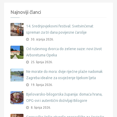
Najnoviji članci
14. Srednjovjekovni festival: Svetvinčenat
spreman za tri dana povijesne čarolije
30. srpnja 2026.
Od ruševnog dvorca do zelene oaze: novi život
Arboretuma Opeka
25. lipnja 2026.
Ne morate do mora: dvije riječne plaže nadomak
Zagreba idealne za osvježenje tijekom ljeta
19. lipnja 2026.
Bjelovarsko-bilogorska županija: domaća hrana,
OPG-ovi i autentični doživljaji Bilogore
8. lipnja 2026.
Cerovačke špilje otvorile oporavilište za čovječje