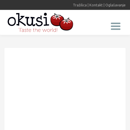
Tražilica
|
Kontakt
|
Oglašavanje