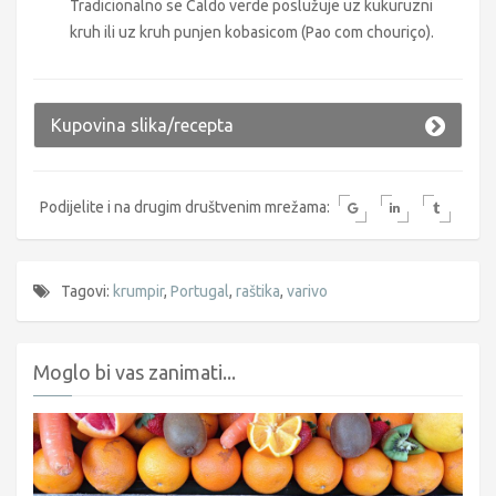
Tradicionalno se Caldo verde poslužuje uz kukuruzni
kruh ili uz kruh punjen kobasicom (Pao com chouriço).
Kupovina slika/recepta
Podijelite i na drugim društvenim mrežama:
Tagovi:
krumpir
,
Portugal
,
raštika
,
varivo
Moglo bi vas zanimati...