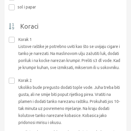
sol i papar
Koraci
Korak 1
Listove raštike je potrebno uviti kao što se uvijaju cigare i
tanko je narezati. Na maslinovom ulju zažutiti luk, dodati
poriluk i na kocke narezan krumpir. Preliti s3 dl vode. Kad
je krumpir kuhan, sve izmiksati, mikserom ili u sokovniku.
Korak 2
Ukoliko bude pregusto dodati tople vode. Juha treba biti
gusta, ali ne smije biti poput rijetkog pirea. Vratiti na
plamen i dodati tanko narezanu raštiku. Prokuhati jos 10-
tak minuta uz povremeno mješanje. Na kraju dodati
kolutove tanko narezane kobasice. Kobasica jako
pridonosi mirisu i okusu.