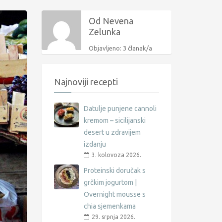
Od Nevena
Zelunka
Objavljeno: 3 članak/a
Najnoviji recepti
Datulje punjene cannoli
kremom – sicilijanski
desert u zdravijem
izdanju
3. kolovoza 2026.
Proteinski doručak s
grčkim jogurtom |
Overnight mousse s
chia sjemenkama
29. srpnja 2026.