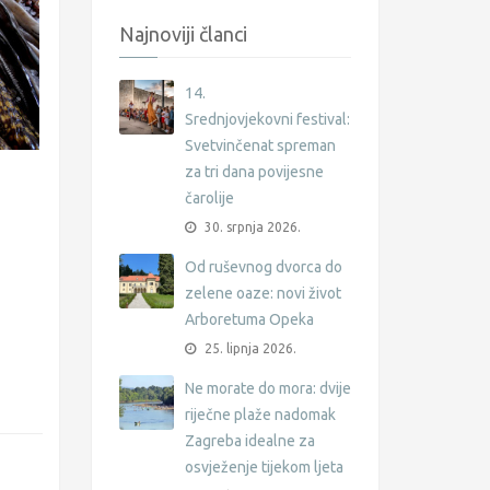
Najnoviji članci
14.
Srednjovjekovni festival:
Svetvinčenat spreman
za tri dana povijesne
čarolije
30. srpnja 2026.
Od ruševnog dvorca do
zelene oaze: novi život
Arboretuma Opeka
25. lipnja 2026.
Ne morate do mora: dvije
riječne plaže nadomak
Zagreba idealne za
osvježenje tijekom ljeta