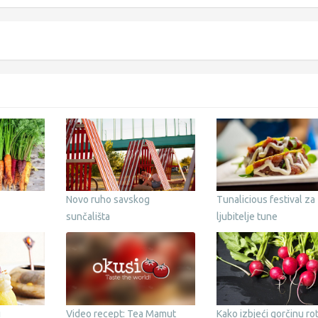
Novo ruho savskog
Tunalicious festival za
sunčališta
ljubitelje tune
i
Video recept: Tea Mamut
Kako izbjeći gorčinu ro