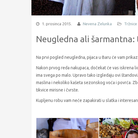
1. prosinca 2015.
Nevena Zelunka
Tržnice 
Neugledna ali šarmantna: 
Na prvi pogled neugledna, pijaca u Baru će vam prikaz
Nakon prvog reda nakupaca, dočekat će vas iskrena lica
ima svega po malo. Upravo tako izgledaju ovi štandovi. B
maslina i nekoliko kašeta sezonskog voća i povrća. Zbo
tikvice mirisne i čvrste.
Kupljenu robu vam neće zapakirati u slatka i interesant