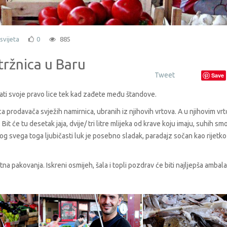
svijeta
0
885
tržnica u Baru
Tweet
Save
ati svoje pravo lice tek kad zađete među štandove.
 prodavača svježih namirnica, ubranih iz njihovih vrtova. A u njihovim vr
it će tu desetak jaja, dvije/ tri litre mlijeka od krave koju imaju, suhih sm
g svega toga ljubičasti luk je posebno sladak, paradajz sočan kao rijetko 
na pakovanja. Iskreni osmijeh, šala i topli pozdrav će biti najljepša ambala