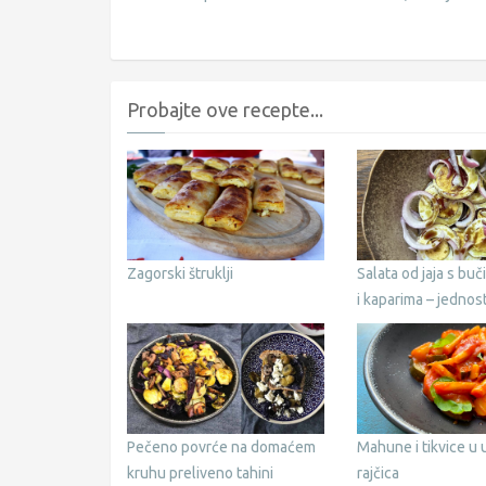
Probajte ove recepte...
Zagorski štruklji
Salata od jaja s buč
i kaparima – jednos
recept
Pečeno povrće na domaćem
Mahune i tikvice u
kruhu preliveno tahini
rajčica