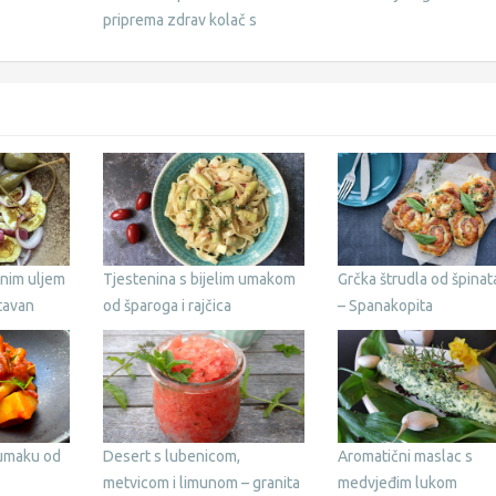
priprema zdrav kolač s
kruškama
inim uljem
Tjestenina s bijelim umakom
Grčka štrudla od špinata
tavan
od šparoga i rajčica
– Spanakopita
 umaku od
Desert s lubenicom,
Aromatični maslac s
metvicom i limunom – granita
medvjeđim lukom