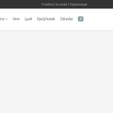
Tražilica
|
Kontakt
|
Oglašavanje
tice
Vino
Ljudi
Dječji kutak
Zdravlje