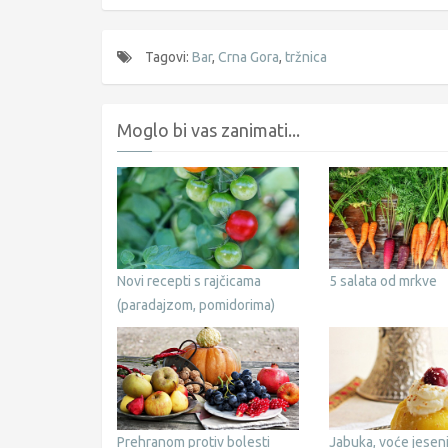
Tagovi:
Bar
,
Crna Gora
,
tržnica
Moglo bi vas zanimati...
Novi recepti s rajčicama
5 salata od mrkve
(paradajzom, pomidorima)
Prehranom protiv bolesti
Jabuka, voće jesen