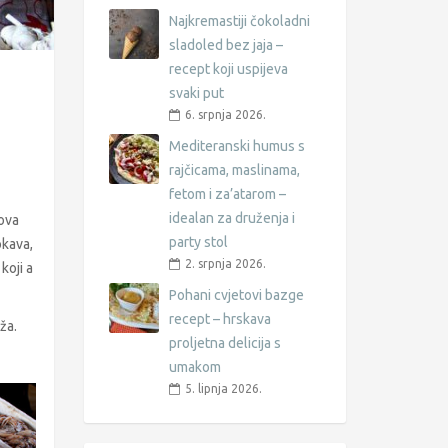
Najkremastiji čokoladni
sladoled bez jaja –
recept koji uspijeva
svaki put
6. srpnja 2026.
Mediteranski humus s
rajčicama, maslinama,
fetom i za’atarom –
idealan za druženja i
tova
party stol
okava,
2. srpnja 2026.
koji a
Pohani cvjetovi bazge
recept – hrskava
ža.
proljetna delicija s
umakom
5. lipnja 2026.