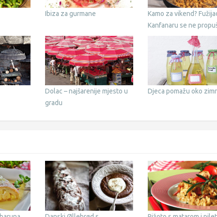
Ibiza za gurmane
Kamo za vikend? Fužija
Kanfanaru se ne propuš
Dolac – najšarenije mjesto u
Djeca pomažu oko zim
gradu
 baruna
Danski Øllebrød s
Rižoto s matarom i pile