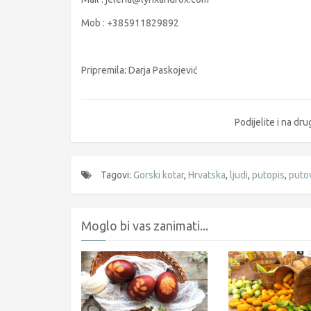
Mob : +385911829892
Pripremila: Darja Paskojević
Podijelite i na d
Tagovi:
Gorski kotar
,
Hrvatska
,
ljudi
,
putopis
,
puto
Moglo bi vas zanimati...