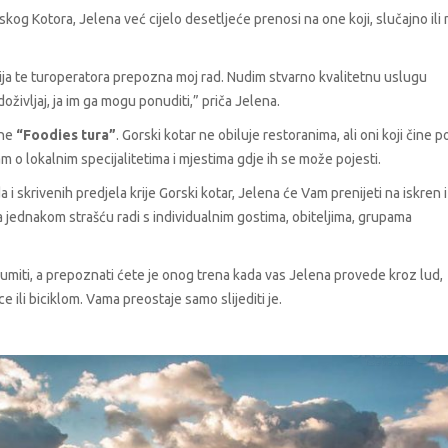
orskog Kotora, Jelena već cijelo desetljeće prenosi na one koji, slučajno ili 
gencija te turoperatora prepozna moj rad. Nudim stvarno kvalitetnu uslugu
 doživljaj, ja im ga mogu ponuditi,” priča Jelena.
ane
“Foodies tura”
. Gorski kotar ne obiluje restoranima, ali oni koji čine
 o lokalnim specijalitetima i mjestima gdje ih se može pojesti.
a i skrivenih predjela krije Gorski kotar, Jelena će Vam prenijeti na iskren i
sa jednakom strašću radi s individualnim gostima, obiteljima, grupama
lumiti, a prepoznati ćete je onog trena kada vas Jelena provede kroz lud,
 ili biciklom. Vama preostaje samo slijediti je.