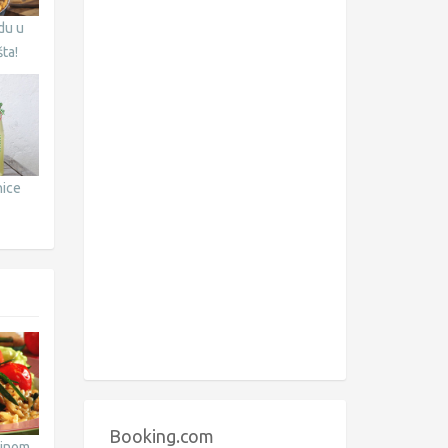
du u
ta!
nice
Booking.com
tinom