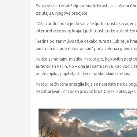
Svoju strast i znatiželju prema krhkosti, ali i oštrini G
zalutaju u njegove predjele.
“Cilj u budućnosti je da što više ljudi i turističkih a
interpretacije svog kraja. Ljudi, turisti traže autentični
“Jedna od zanimljivosti je dakako tura za ljubitelje hr
smatram da rade dobar posao” priča Jelena i govori nam
Koliko samo tajni, mistike, mitologije, bajkovitih pogled
autentičan način. No – ona je i sama takva. Kao vodič 
poslovnjaka, prijatelja ili djece na školskim izletima.
Postoji ta životna energija koja se naprosto ne da odg
nezaboravan i mističan provod kroz Gorski kotar, pješice