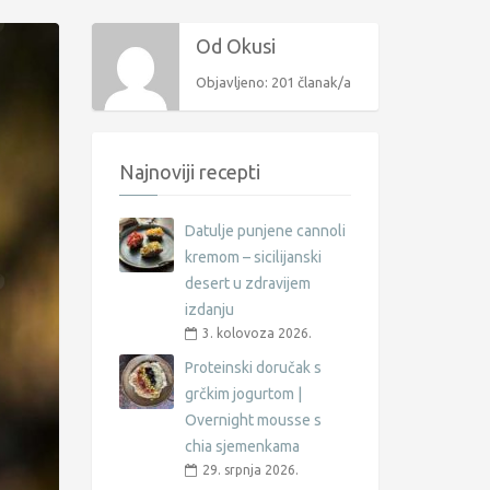
Od Okusi
Objavljeno: 201 članak/a
Najnoviji recepti
Datulje punjene cannoli
kremom – sicilijanski
desert u zdravijem
izdanju
3. kolovoza 2026.
Proteinski doručak s
grčkim jogurtom |
Overnight mousse s
chia sjemenkama
29. srpnja 2026.