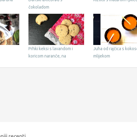
čokoladom
Prhki keksi s lavandom i
Juha od rajčica s koko
koricom naranče, na
mlijekom
Shortbread način
niji recepti