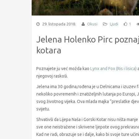
29. listopada 2018.
Okusi
Ljudi
1
Jelena Holenko Pirc pozna
kotara
Poznajete ju već možda kao
Lynx and Fox (Ris i lisica)
a
njegovoj raskoši.
Jelena ima 30 godina,rođena je u Delnicama i izuzev fa
nekoliko povremenih i znatiželjnih lutanja po Europi, 
svog životnog vijeka. Ova mlada majka “preslatke djevo
svijetu.
Shvativši da Lijepa Naša i Gorski Kotar nisu ništa manje
sve one neistražene i skrivene ljepote ovog prekrasnog 
Kad ne radi, obrazuje se i dalje, kako bi svoje ture učini