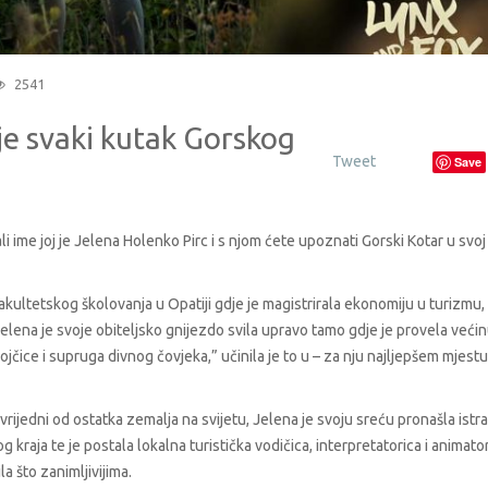
2541
je svaki kutak Gorskog
Tweet
Save
li ime joj je Jelena Holenko Pirc i s njom ćete upoznati Gorski Kotar u svoj
kultetskog školovanja u Opatiji gdje je magistrirala ekonomiju u turizmu, 
Jelena je svoje obiteljsko gnijezdo svila upravo tamo gdje je provela veći
jčice i supruga divnog čovjeka,” učinila je to u – za nju najljepšem mjestu
 vrijedni od ostatka zemalja na svijetu, Jelena je svoju sreću pronašla istr
kraja te je postala lokalna turistička vodičica, interpretatorica i animator
la što zanimljivijima.