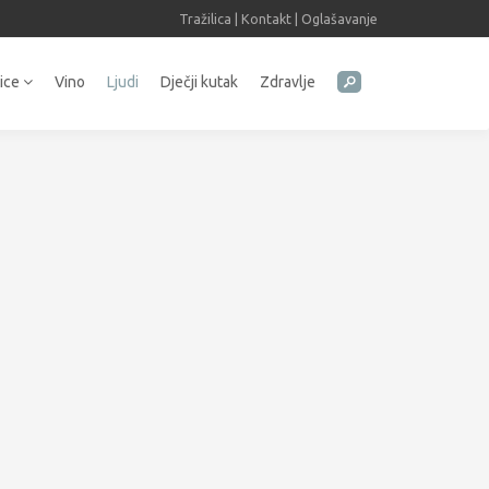
Tražilica
|
Kontakt
|
Oglašavanje
tice
Vino
Ljudi
Dječji kutak
Zdravlje