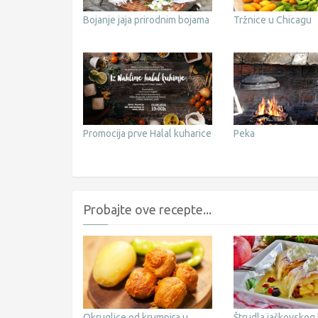
Bojanje jaja prirodnim bojama
Tržnice u Chicagu
Promocija prve Halal kuharice
Peka
Probajte ove recepte...
Okruglice od krumpira u
Štrudla jaškovskog