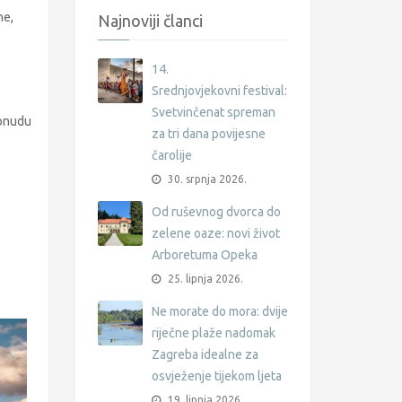
ne,
Najnoviji članci
14.
Srednjovjekovni festival:
Svetvinčenat spreman
 ponudu
za tri dana povijesne
čarolije
30. srpnja 2026.
Od ruševnog dvorca do
zelene oaze: novi život
Arboretuma Opeka
25. lipnja 2026.
Ne morate do mora: dvije
riječne plaže nadomak
Zagreba idealne za
osvježenje tijekom ljeta
19. lipnja 2026.