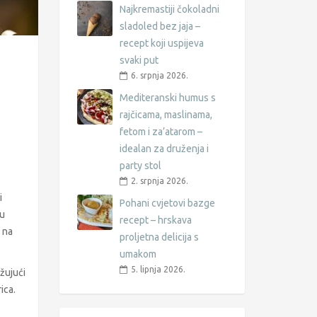
Najkremastiji čokoladni
sladoled bez jaja –
recept koji uspijeva
svaki put
6. srpnja 2026.
Mediteranski humus s
rajčicama, maslinama,
fetom i za’atarom –
idealan za druženja i
party stol
2. srpnja 2026.
i
Pohani cvjetovi bazge
nu
recept – hrskava
 na
proljetna delicija s
umakom
5. lipnja 2026.
ažujući
ica.