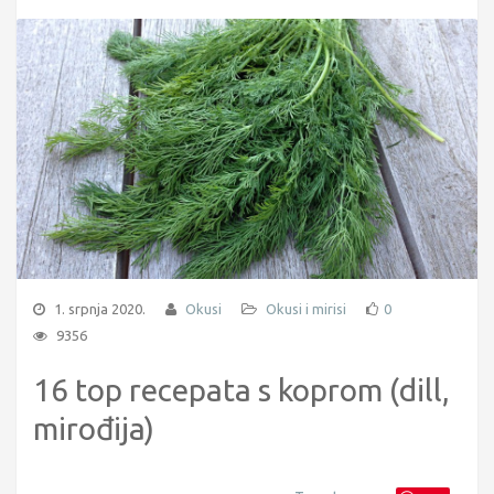
1. srpnja 2020.
Okusi
Okusi i mirisi
0
9356
16 top recepata s koprom (dill,
mirođija)