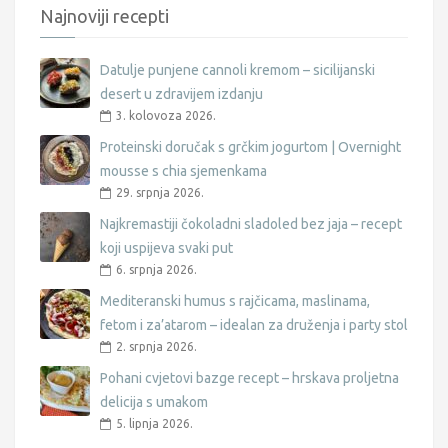
Najnoviji recepti
Datulje punjene cannoli kremom – sicilijanski
desert u zdravijem izdanju
3. kolovoza 2026.
Proteinski doručak s grčkim jogurtom | Overnight
mousse s chia sjemenkama
29. srpnja 2026.
Najkremastiji čokoladni sladoled bez jaja – recept
koji uspijeva svaki put
6. srpnja 2026.
Mediteranski humus s rajčicama, maslinama,
fetom i za’atarom – idealan za druženja i party stol
2. srpnja 2026.
Pohani cvjetovi bazge recept – hrskava proljetna
delicija s umakom
5. lipnja 2026.