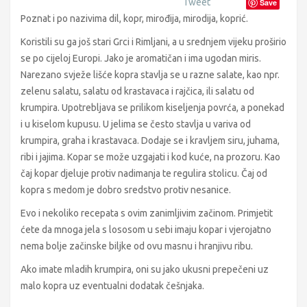
Tweet
Save
Poznat i po nazivima dil, kopr, mirođija, mirodija, koprić.
Koristili su ga još stari Grci i Rimljani, a u srednjem vijeku proširio
se po cijeloj Europi. Jako je aromatičan i ima ugodan miris.
Narezano svježe lišće kopra stavlja se u razne salate, kao npr.
zelenu salatu, salatu od krastavaca i rajčica, ili salatu od
krumpira. Upotrebljava se prilikom kiseljenja povrća, a ponekad
i u kiselom kupusu. U jelima se često stavlja u variva od
krumpira, graha i krastavaca. Dodaje se i kravljem siru, juhama,
ribi i jajima. Kopar se može uzgajati i kod kuće, na prozoru. Kao
čaj kopar djeluje protiv nadimanja te regulira stolicu. Čaj od
kopra s medom je dobro sredstvo protiv nesanice.
Evo i nekoliko recepata s ovim zanimljivim začinom. Primjetit
ćete da mnoga jela s lososom u sebi imaju kopar i vjerojatno
nema bolje začinske biljke od ovu masnu i hranjivu ribu.
Ako imate mladih krumpira, oni su jako ukusni prepečeni uz
malo kopra uz eventualni dodatak češnjaka.