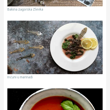
Bakina zagorska Zlevka
Inćuni u marinadi