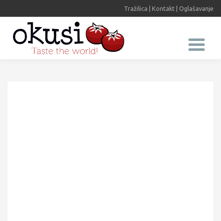
Tražilica
|
Kontakt
|
Oglašavanje