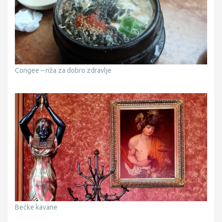
Congee – riža za dobro zdravlje
Bečke kavane