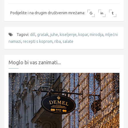
Podijelite i na drugim društvenim mrežama:
Tagovi:
dill
,
grašak
,
juhe
,
kiseljenje
,
kopar
,
mirodija
,
mlječni
namazi
,
recepti s koprom
,
riba
,
salate
Moglo bi vas zanimati...