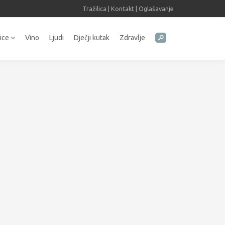
Tražilica
|
Kontakt
|
Oglašavanje
tice
Vino
Ljudi
Dječji kutak
Zdravlje