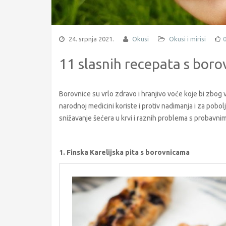
24. srpnja 2021.
Okusi
Okusi i mirisi
11 slasnih recepata s bor
Borovnice su vrlo zdravo i hranjivo voće koje bi zbog 
narodnoj medicini koriste i protiv nadimanja i za poboljša
snižavanje šećera u krvi i raznih problema s probavni
1. Finska Karelijska pita s borovnicama