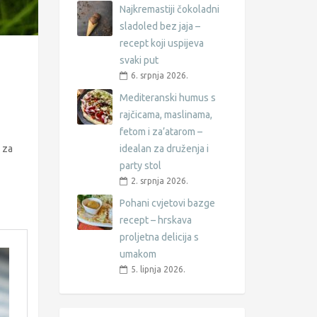
Najkremastiji čokoladni
sladoled bez jaja –
recept koji uspijeva
svaki put
6. srpnja 2026.
Mediteranski humus s
rajčicama, maslinama,
fetom i za’atarom –
, za
idealan za druženja i
party stol
2. srpnja 2026.
Pohani cvjetovi bazge
recept – hrskava
proljetna delicija s
umakom
5. lipnja 2026.