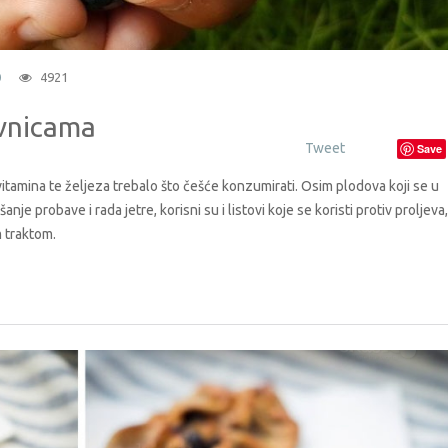
0
4921
ovnicama
Tweet
Save
vitamina te željeza trebalo što češće konzumirati. Osim plodova koji se u
nje probave i rada jetre, korisni su i listovi koje se koristi protiv proljeva
m traktom.