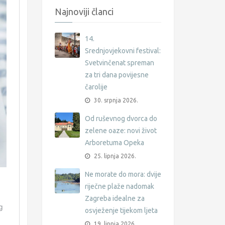
Najnoviji članci
14.
Srednjovjekovni festival:
Svetvinčenat spreman
za tri dana povijesne
čarolije
30. srpnja 2026.
Od ruševnog dvorca do
zelene oaze: novi život
Arboretuma Opeka
25. lipnja 2026.
Ne morate do mora: dvije
riječne plaže nadomak
Zagreba idealne za
osvježenje tijekom ljeta
19. lipnja 2026.