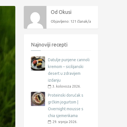
Od Okusi
Objavljeno: 121 članak/a
Najnoviji recepti
Datulje punjene cannoli
kremom – sicilijanski
desert u zdravijem
izdanju
3. kolovoza 2026.
Proteinski doručak s
grčkim jogurtom |
Overnight mousse s
chia sjemenkama
29. srpnja 2026.