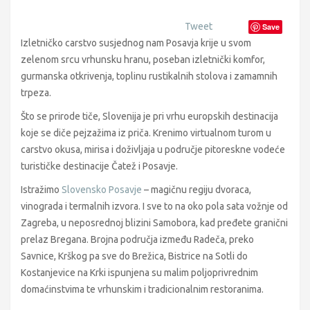
Tweet
Save
Izletničko carstvo susjednog nam Posavja krije u svom
zelenom srcu vrhunsku hranu, poseban izletnički komfor,
gurmanska otkrivenja, toplinu rustikalnih stolova i zamamnih
trpeza.
Što se prirode tiče, Slovenija je pri vrhu europskih destinacija
koje se diče pejzažima iz priča. Krenimo virtualnom turom u
carstvo okusa, mirisa i doživljaja u područje pitoreskne vodeće
turističke destinacije Čatež i Posavje.
Istražimo
Slovensko Posavje
– magičnu regiju dvoraca,
vinograda i termalnih izvora. I sve to na oko pola sata vožnje od
Zagreba, u neposrednoj blizini Samobora, kad pređete granični
prelaz Bregana. Brojna područja između Radeča, preko
Savnice, Krškog pa sve do Brežica, Bistrice na Sotli do
Kostanjevice na Krki ispunjena su malim poljoprivrednim
domaćinstvima te vrhunskim i tradicionalnim restoranima.