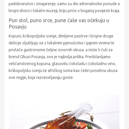
padobranstvo i zmajarenje, samo su dio adrenalinske ponude a
brojni dvorci i lokalni muzeji, kriju priče o bogatoj povijesti kraja.
Pun stol, puno srce, pune čaše vas očekuju u
Posavju
Kopuni, krškopoljske svinje, dimljene pastrve i brojne druge
delicije sljubljuju se s lokalnim pjenušcima i sjajnim vinima te
privlače gastronome željne izvornih okusa a niste li čuli za
brend Okusi Posavja, ovo je najbolja prilika. Predstavljamo
veličanstvenog kopuna, glasovitu čokoladu i čokoladno vino,
krškopoljsku svinju te afričkog soma kao četiri posebna ukusa
ove regije, koja razveseljavaju goste.