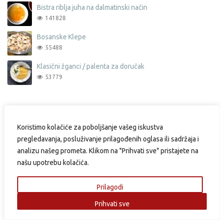
Bistra riblja juha na dalmatinski način
141828
Bosanske Klepe
55488
Klasični žganci / palenta za doručak
53779
Stranice
Koristimo kolačiće za poboljšanje vašeg iskustva
pregledavanja, posluživanje prilagođenih oglasa ili sadržaja i
analizu našeg prometa. Klikom na "Prihvati sve" pristajete na
Kontakt
našu upotrebu kolačića.
Partneri
Uredništvo i suradnici
Prilagodi
Pravila i uvjeti korištenja
Prihvati sve