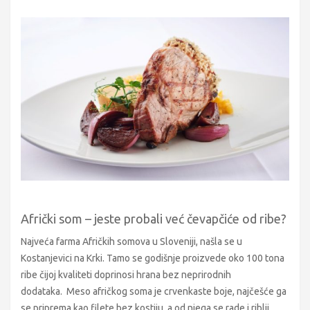
Afrički som – jeste probali već čevapčiće od ribe?
Najveća farma Afričkih somova u Sloveniji, našla se u
Kostanjevici na Krki. Tamo se godišnje proizvede oko 100 tona
ribe čijoj kvaliteti doprinosi hrana bez neprirodnih
dodataka. Meso afričkog soma je crvenkaste boje, najčešće ga
se priprema kao filete bez kostiju, a od njega se rade i riblji