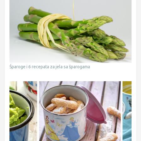
Šparoge i 6 recepata za jela sa šparogama