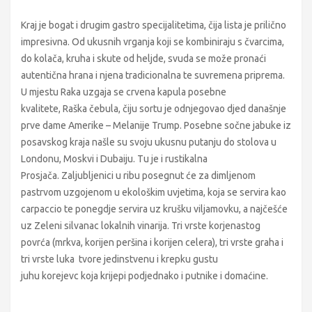
Kraj je bogat i drugim gastro specijalitetima, čija lista je prilično
impresivna. Od ukusnih vrganja koji se kombiniraju s čvarcima,
do kolača, kruha i skute od heljde, svuda se može pronaći
autentična hrana i njena tradicionalna te suvremena priprema.
U mjestu Raka uzgaja se crvena kapula posebne
kvalitete, Raška čebula, čiju sortu je odnjegovao djed današnje
prve dame Amerike – Melanije Trump. Posebne sočne jabuke iz
posavskog kraja našle su svoju ukusnu putanju do stolova u
Londonu, Moskvi i Dubaiju. Tu je i rustikalna
Prosjača. Zaljubljenici u ribu posegnut će za dimljenom
pastrvom uzgojenom u ekološkim uvjetima, koja se servira kao
carpaccio te ponegdje servira uz krušku viljamovku, a najčešće
uz Zeleni silvanac lokalnih vinarija. Tri vrste korjenastog
povrća (mrkva, korijen peršina i korijen celera), tri vrste graha i
tri vrste luka tvore jedinstvenu i krepku gustu
juhu korejevc koja krijepi podjednako i putnike i domaćine.