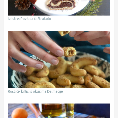
Iz Istre: Povitica ili Štrukolo
Roščići- kiflići s okusima Dalmacije