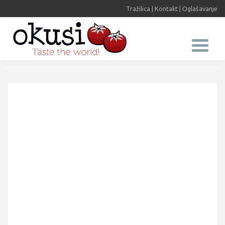
Tražilica
|
Kontakt
|
Oglašavanje