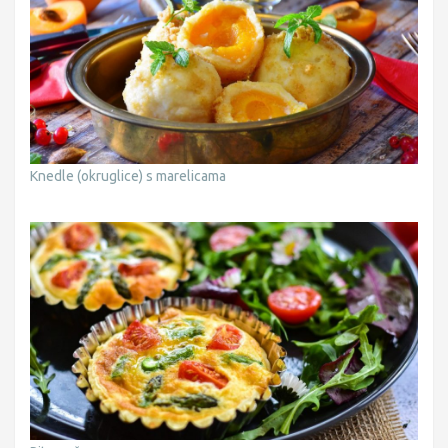
Knedle (okruglice) s marelicama