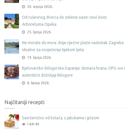
30. srpnja 2026.
Od ruševnog dvorca do zelene oaze: novi život
Arboretuma Opeka
25. lipnja 2026.
Ne morate do mora: dvije riječne plaže nadomak Zagreba
idealne za osvježenje tijekom ljeta
19. lipnja 2026.
Bjelovarsko-bilogorska županija: domaća hrana, OPG-ovi i
autentični doživljaji Bilogore
8. lipnja 2026.
Najčitaniji recepti
Savršenstvo od kolača, s jabukama i grizom
144149