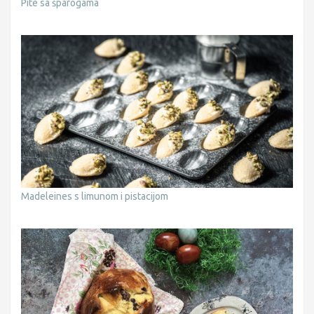
Pite sa šparogama
Madeleines s limunom i pistacijom