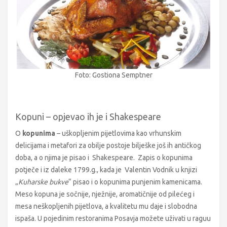
Foto: Gostiona Semptner
Kopuni – opjevao ih je i Shakespeare
O
kopunima
– uškopljenim pijetlovima kao vrhunskim
delicijama i metafori za obilje postoje bilješke još ih antičkog
doba, a o njima je pisao i Shakespeare. Zapis o kopunima
potječe i iz daleke 1799.g., kada je Valentin Vodnik u knjizi
„
Kuharske bukve
“ pisao i o kopunima punjenim kamenicama.
Meso kopuna je sočnije, nježnije, aromatičnije od pilećeg i
mesa neškopljenih pijetlova, a kvalitetu mu daje i slobodna
ispaša. U pojedinim restoranima Posavja možete uživati u raguu