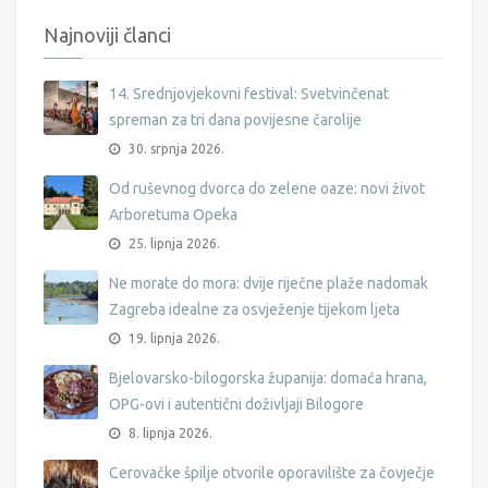
Najnoviji članci
14. Srednjovjekovni festival: Svetvinčenat
spreman za tri dana povijesne čarolije
30. srpnja 2026.
Od ruševnog dvorca do zelene oaze: novi život
Arboretuma Opeka
25. lipnja 2026.
Ne morate do mora: dvije riječne plaže nadomak
Zagreba idealne za osvježenje tijekom ljeta
19. lipnja 2026.
Bjelovarsko-bilogorska županija: domaća hrana,
OPG-ovi i autentični doživljaji Bilogore
8. lipnja 2026.
Cerovačke špilje otvorile oporavilište za čovječje