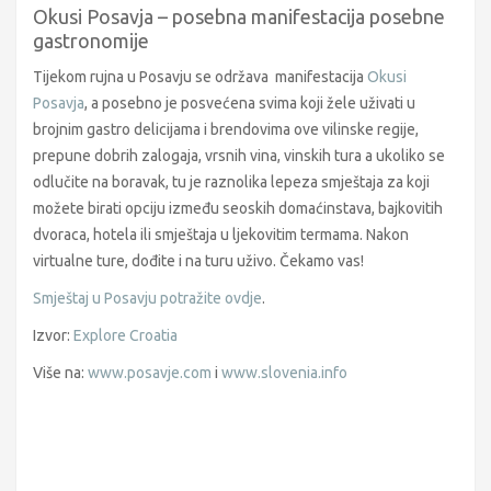
Okusi Posavja – posebna manifestacija posebne
gastronomije
Tijekom rujna u Posavju se održava manifestacija
Okusi
Posavja
, a posebno je posvećena svima koji žele uživati u
brojnim gastro delicijama i brendovima ove vilinske regije,
prepune dobrih zalogaja, vrsnih vina, vinskih tura a ukoliko se
odlučite na boravak, tu je raznolika lepeza smještaja za koji
možete birati opciju između seoskih domaćinstava, bajkovitih
dvoraca, hotela ili smještaja u ljekovitim termama. Nakon
virtualne ture, dođite i na turu uživo. Čekamo vas!
Smještaj u Posavju potražite ovdje
.
Izvor:
Explore Croatia
Više na:
www.posavje.com
i
www.slovenia.info