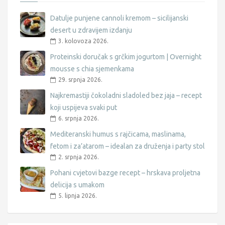
Datulje punjene cannoli kremom – sicilijanski
desert u zdravijem izdanju
3. kolovoza 2026.
Proteinski doručak s grčkim jogurtom | Overnight
mousse s chia sjemenkama
29. srpnja 2026.
Najkremastiji čokoladni sladoled bez jaja – recept
koji uspijeva svaki put
6. srpnja 2026.
Mediteranski humus s rajčicama, maslinama,
fetom i za’atarom – idealan za druženja i party stol
2. srpnja 2026.
Pohani cvjetovi bazge recept – hrskava proljetna
delicija s umakom
5. lipnja 2026.