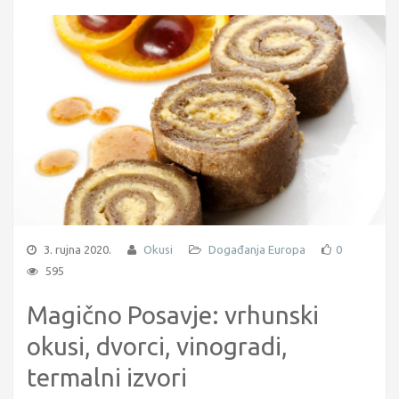
3. rujna 2020.
Okusi
Događanja
Europa
0
595
Magično Posavje: vrhunski
okusi, dvorci, vinogradi,
termalni izvori