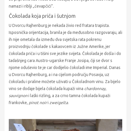
namazi i riblji „ćevapčići“.
Čokolada koja priča i šutnjom
U Dvorcu Rajhenburg je nekada živio red fratara trapista.
Isposnička orijentacija, branila je da međusobno razgovaraju, ali
ih nije ometala da između dva svjetska rata pokrenu
proizvodnju čokolade s kakaovcem iz Južne Amerike, jer
čokolada priča i u tišini sve jezike svijeta. Čokolada je došla i do
tadašnjeg cara Austro-ugarske Franje Josipa, čiji se dvor s
njome oduševio te je car dodijelio čokoladi ime Imperial. Danas
u Dvorcu Rajhenburg, a i na cijelom području Posavja, uz
čokoladu i praline možete uživati u Čokoladnom vinu. Za bijelo
vino se dodaje bijela čokolada kupaži vina
chardonnay
,
sauvignon
i laški rizling, a za crno tamna čokolada kupaži
frankovke,
pinot noir
i
zweigelta
.