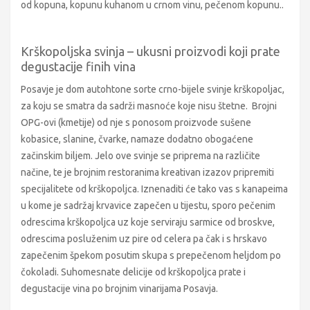
od kopuna, kopunu kuhanom u crnom vinu, pečenom kopunu..
Krškopoljska svinja – ukusni proizvodi koji prate
degustacije finih vina
Posavje je dom autohtone sorte crno-bijele svinje krškopoljac,
za koju se smatra da sadrži masnoće koje nisu štetne. Brojni
OPG-ovi (kmetije) od nje s ponosom proizvode sušene
kobasice, slanine, čvarke, namaze dodatno obogaćene
začinskim biljem. Jelo ove svinje se priprema na različite
načine, te je brojnim restoranima kreativan izazov pripremiti
specijalitete od krškopoljca. Iznenaditi će tako vas s kanapeima
u kome je sadržaj krvavice zapečen u tijestu, sporo pečenim
odrescima krškopoljca uz koje serviraju sarmice od broskve,
odrescima posluženim uz pire od celera pa čak i s hrskavo
zapečenim špekom posutim skupa s prepečenom heljdom po
čokoladi. Suhomesnate delicije od krškopoljca prate i
degustacije vina po brojnim vinarijama Posavja.