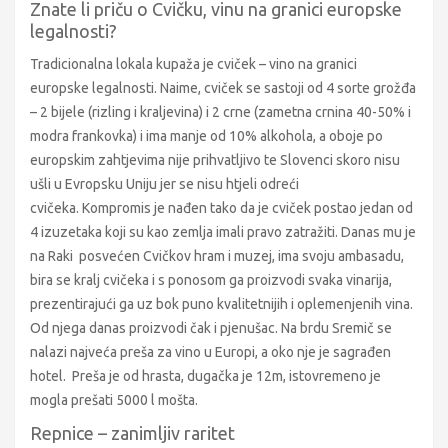
Znate li priču o Cvičku, vinu na granici europske
legalnosti?
Tradicionalna lokala kupaža je cviček – vino na granici
europske legalnosti. Naime, cviček se sastoji od 4 sorte grožđa
– 2 bijele (rizling i kraljevina) i 2 crne (zametna crnina 40-50% i
modra frankovka) i ima manje od 10% alkohola, a oboje po
europskim zahtjevima nije prihvatljivo te Slovenci skoro nisu
ušli u Evropsku Uniju jer se nisu htjeli odreći
cvičeka. Kompromis je nađen tako da je cviček postao jedan od
4 izuzetaka koji su kao zemlja imali pravo zatražiti. Danas mu je
na Raki posvećen Cvičkov hram i muzej, ima svoju ambasadu,
bira se kralj cvičeka i s ponosom ga proizvodi svaka vinarija,
prezentirajući ga uz bok puno kvalitetnijih i oplemenjenih vina.
Od njega danas proizvodi čak i pjenušac. Na brdu Sremič se
nalazi najveća preša za vino u Europi, a oko nje je sagrađen
hotel. Preša je od hrasta, dugačka je 12m, istovremeno je
mogla prešati 5000 l mošta.
Repnice – zanimljiv raritet