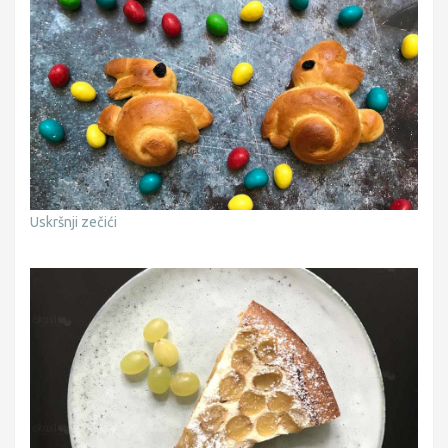
Uskršnji zečići