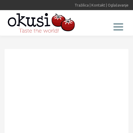
Tražilica
|
Kontakt
|
Oglašavanje