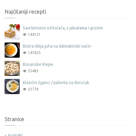
Najčitaniji recepti
Savršenstvo od kolača, s jabukama i grizom
144121
Bistra riblja juha na dalmatinski način
141825
Bosanske Klepe
55483
Klasični žganci / palenta za doručak
53778
Stranice
Kontakt