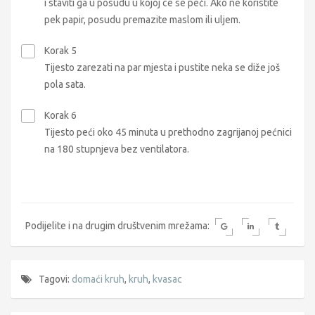
i staviti ga u posudu u kojoj ce se peći. Ako ne koristite
pek papir, posudu premazite maslom ili uljem.
Korak 5
Tijesto zarezati na par mjesta i pustite neka se diže još
pola sata.
Korak 6
Tijesto peći oko 45 minuta u prethodno zagrijanoj pećnici
na 180 stupnjeva bez ventilatora.
Podijelite i na drugim društvenim mrežama:
Tagovi:
domaći kruh
,
kruh
,
kvasac