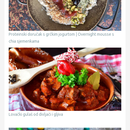
Proteinski doručak s grčkim jogurtom | Overnight mousse s
chia sjemenkama
Lovački gulaš od divljači i gljiva