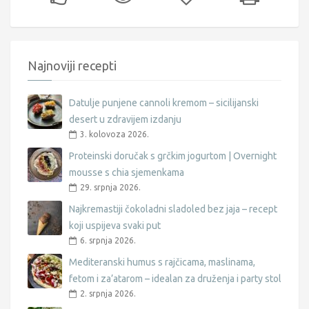
Najnoviji recepti
Datulje punjene cannoli kremom – sicilijanski
desert u zdravijem izdanju
3. kolovoza 2026.
Proteinski doručak s grčkim jogurtom | Overnight
mousse s chia sjemenkama
29. srpnja 2026.
Najkremastiji čokoladni sladoled bez jaja – recept
koji uspijeva svaki put
6. srpnja 2026.
Mediteranski humus s rajčicama, maslinama,
fetom i za’atarom – idealan za druženja i party stol
2. srpnja 2026.