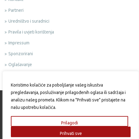
Partneri
Uredništvo i suradnici
Pravila i uvjeti korištenja
Impressum
Sponzorirani
Oglašavanje
Politika privatnosti
Koristimo kolačiće za poboljšanje vašeg iskustva
pregledavanja, posluživanje prilagođenih oglasa ili sadržaja i
analizu našeg prometa. Klikom na "Prihvati sve" pristajete na
našu upotrebu kolačića.
Copyright © 2015 Okusi.eu | Web design & Development by:
Endem
Prilagodi
Prihvati sve