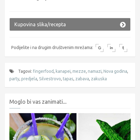
Kupovina slika/recepta
Podijelite i na drugim društvenim mrežama:
Tagovi:
fingerfood
,
kanapei
,
mezze
,
namazi
,
Nova godina
,
party
,
predjela
,
Silvestrovo
,
tapas
,
zabava
,
zakuska
Moglo bi vas zanimati...