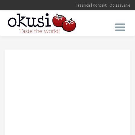
Tražilica
|
Kontakt
|
Oglašavanje