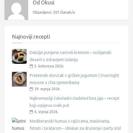
Od Okusi
Objavljeno: 201 članak/a
Najnoviji recepti
Datulje punjene cannoli kremom – sicilijanski
desert u zdravijem izdanju
3. kolovoza 2026.
Proteinski doručak s grčkim jogurtom | Overnight
mousse s chia sjemenkama
29. srpnja 2026.
Najkremastiji čokoladni sladoled bez jaja – recept
koji uspijeva svaki put
6. srpnja 2026.
Mediteranski humus s rajčicama, maslinama,
fetom i za’atarom – idealan za druženja i party stol