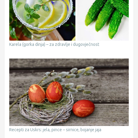
Karela (gorka dinja) – za zdravlje i dugovječnost
Recepti za Uskrs: jela, pince – sirnice, bojanje jaja