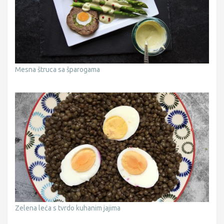
Mesna štruca sa šparogama
Zelena leća s tvrdo kuhanim jajima