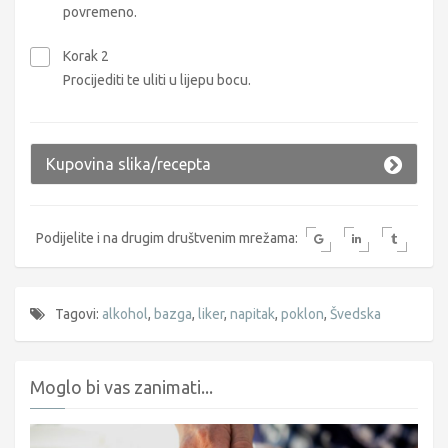
povremeno.
Korak 2
Procijediti te uliti u lijepu bocu.
Kupovina slika/recepta
Podijelite i na drugim društvenim mrežama:
Tagovi:
alkohol
,
bazga
,
liker
,
napitak
,
poklon
,
Švedska
Moglo bi vas zanimati...