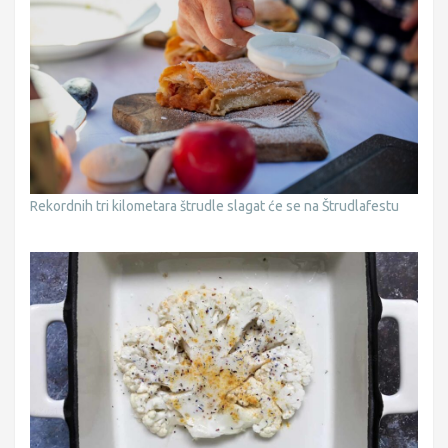
Rekordnih tri kilometara štrudle slagat će se na Štrudlafestu