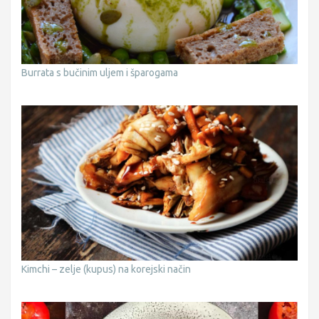
Burrata s bučinim uljem i šparogama
Kimchi – zelje (kupus) na korejski način