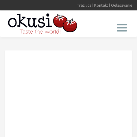
Tražilica
|
Kontakt
|
Oglašavanje