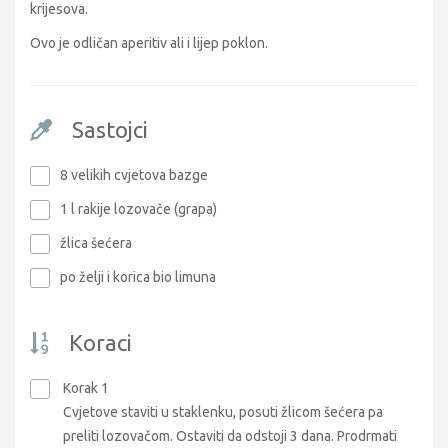
krijesova.
Ovo je odličan aperitiv ali i lijep poklon.
Sastojci
8 velikih cvjetova bazge
1 l rakije lozovače (grapa)
žlica šećera
po želji i korica bio limuna
Koraci
Korak 1
Cvjetove staviti u staklenku, posuti žlicom šećera pa
preliti lozovačom. Ostaviti da odstoji 3 dana. Prodrmati