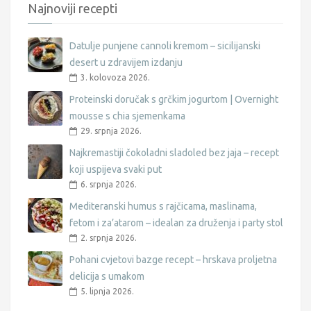
Najnoviji recepti
Datulje punjene cannoli kremom – sicilijanski
desert u zdravijem izdanju
3. kolovoza 2026.
Proteinski doručak s grčkim jogurtom | Overnight
mousse s chia sjemenkama
29. srpnja 2026.
Najkremastiji čokoladni sladoled bez jaja – recept
koji uspijeva svaki put
6. srpnja 2026.
Mediteranski humus s rajčicama, maslinama,
fetom i za’atarom – idealan za druženja i party stol
2. srpnja 2026.
Pohani cvjetovi bazge recept – hrskava proljetna
delicija s umakom
5. lipnja 2026.