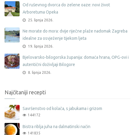
Od ruševnog dvorca do zelene oaze: novi život
Arboretuma Opeka
25. lipnja 2026.
Ne morate do mora: dvije riječne plaže nadomak Zagreba
idealne za osvježenje tijekom ljeta
19. lipnja 2026.
Bjelovarsko-bilogorska županija: domaća hrana, OPG-ovi i
autentični doživljaji Bilogore
8. lipnja 2026.
Najčitaniji recepti
Savršenstvo od kolača, s jabukama i grizom
144172
Bistra riblja juha na dalmatinski način
141835