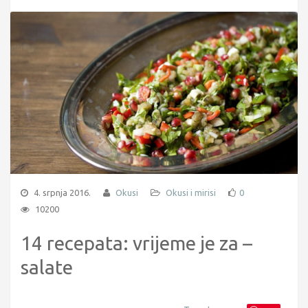
4. srpnja 2016.
Okusi
Okusi i mirisi
0
10200
14 recepata: vrijeme je za –
salate