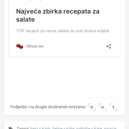
Podijelite i na drugim društvenim mrežama:
Tagovi:
best salads
,
ljetne salate
,
najbolje salate
,
povrće
,