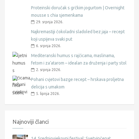
Proteinski doručak s grčkim jogurtom | Overnight
mousse s chia sjemenkama
29. srpnja 2026.
Najkremastiji čokoladni sladoled bez jaja – recept
koji uspijeva svaki put
6. srpnja 2026.
Mediteranski humus s rajčicama, maslinama,
fetom i za’atarom – idealan za druženja i party stol
2. srpnja 2026.
Pohani cvjetovi bazge recept – hrskava proljetna
delicija s umakom
5. lipnja 2026.
Najnoviji članci
14. Srednjovjekovni festival: Svetvinčenat