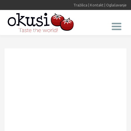
Tražilica
|
Kontakt
|
Oglašavanje