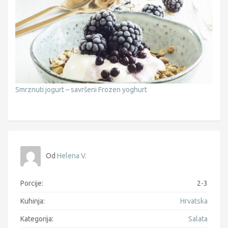
Smrznuti jogurt – savršeni Frozen yoghurt
Od
Helena V.
Porcije:
2-3
Kuhinja:
Hrvatska
Kategorija:
Salata