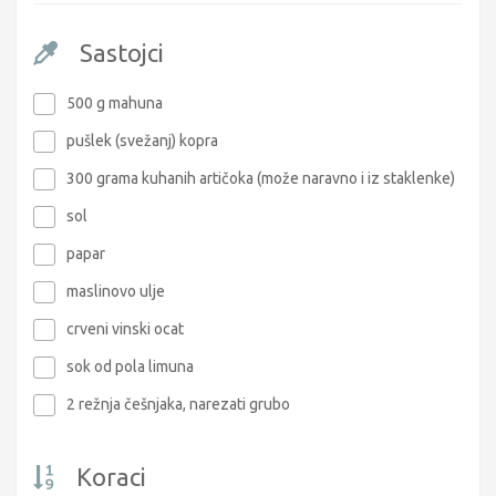
Sastojci
500 g mahuna
pušlek (svežanj) kopra
300 grama kuhanih artičoka (može naravno i iz staklenke)
sol
papar
maslinovo ulje
crveni vinski ocat
sok od pola limuna
2 režnja češnjaka, narezati grubo
Koraci