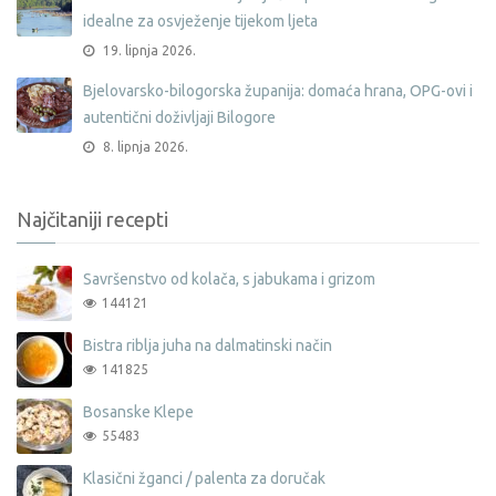
idealne za osvježenje tijekom ljeta
19. lipnja 2026.
Bjelovarsko-bilogorska županija: domaća hrana, OPG-ovi i
autentični doživljaji Bilogore
8. lipnja 2026.
Najčitaniji recepti
Savršenstvo od kolača, s jabukama i grizom
144121
Bistra riblja juha na dalmatinski način
141825
Bosanske Klepe
55483
Klasični žganci / palenta za doručak