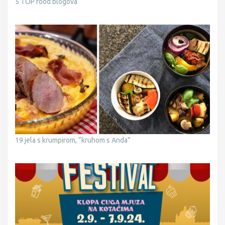
5 TOP food blogova
19 jela s krumpirom, “kruhom s Anda”