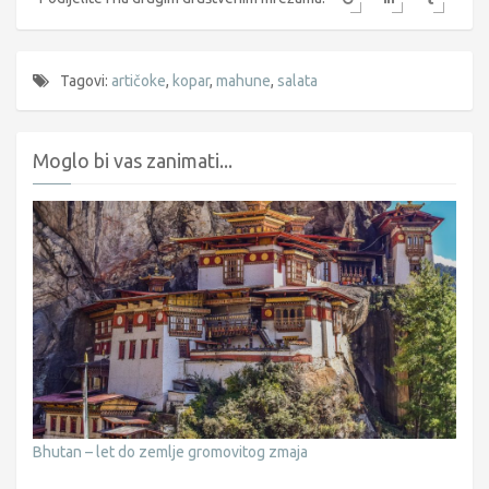
Tagovi:
artičoke
,
kopar
,
mahune
,
salata
Moglo bi vas zanimati...
Bhutan – let do zemlje gromovitog zmaja