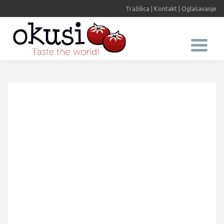
Tražilica
|
Kontakt
|
Oglašavanje