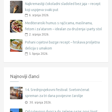
Najkremastiji čokoladni sladoled bez jaja – recept
koji uspijeva svaki put
6. srpnja 2026.
Mediteranski humus s rajčicama, maslinama,
fetom i za’atarom – idealan za druženja i party stol
2. srpnja 2026.
Pohani cvjetovi bazge recept – hrskava proljetna
delicija s umakom
5. lipnja 2026.
Najnoviji članci
14. Srednjovjekovni festival: Svetvinčenat
spreman za tri dana povijesne čarolije
30. srpnja 2026.
Od ruševnog dvorca do zelene oaze: novi život