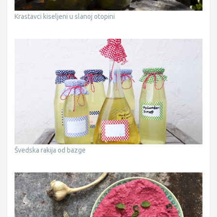
Krastavci kiseljeni u slanoj otopini
Švedska rakija od bazge