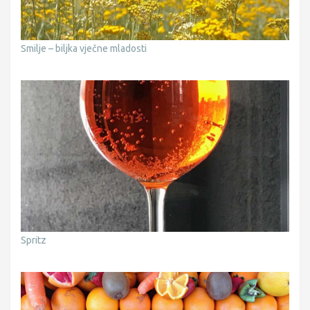
Smilje – biljka vječne mladosti
Spritz