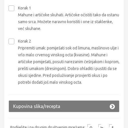
Korak 1
Mahune i artičoke skuhati. Artičoke očistiti tako da ostanu
samo srca. Možete naravno koristiti i one iz staklenke,
već skuhane.
Korak 2
Pripremiti umak: pomiješati sok od limuna, maslinovo ulje i
vrlo malo crvenog vinskog octa (kvasine). Mahune i
artičoke pomiješati, posuti narezanim češnjakom i koprom,
preliti umakom (dresingom). Dobro ohladiti i pustiti da se
okusi sjedine. Pred posluživanje provjeriti okus i po
potrebi dodati još malo vinskog octa.
Kupovina slika/recepta
Podijelite i na drugim društvenim mrežama: