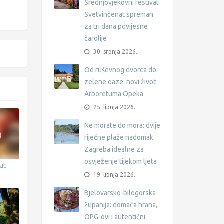
Srednjovjekovni festival:
Svetvinčenat spreman
za tri dana povijesne
čarolije
30. srpnja 2026.
Od ruševnog dvorca do
zelene oaze: novi život
Arboretuma Opeka
25. lipnja 2026.
Ne morate do mora: dvije
riječne plaže nadomak
Zagreba idealne za
osvježenje tijekom ljeta
ut
19. lipnja 2026.
Bjelovarsko-bilogorska
županija: domaća hrana,
OPG-ovi i autentični