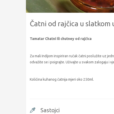
Čatni od rajčica u slatkom
Tamatar Chatni ili chutney od rajčica
Za mali Indijom inspiriran ručak čatni poslužite uz je
odvažite se i poigrajte. Uživajte u svakom zalogaju i v
Količina kuhanog čatnija mjeri oko 250ml.
Sastojci