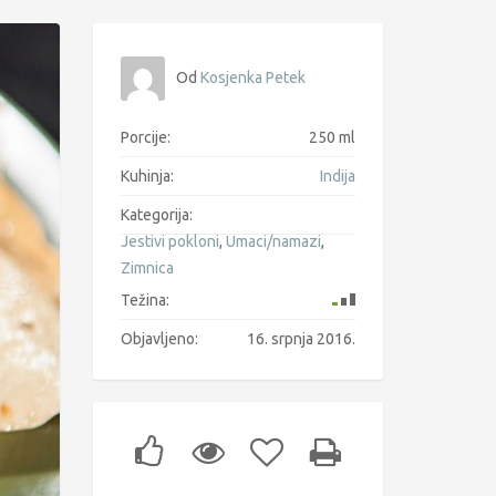
Od
Kosjenka Petek
Porcije:
250 ml
Kuhinja:
Indija
Kategorija:
Jestivi pokloni
,
Umaci/namazi
,
Zimnica
Težina:
Objavljeno:
16. srpnja 2016.