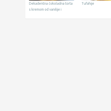
Dekadentna čokoladna torta
Tufahije
s kremom od vanilije i
karamele