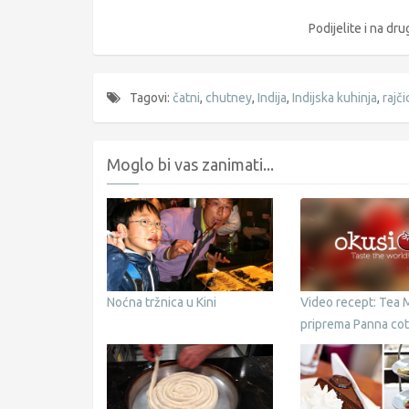
Podijelite i na d
Tagovi:
čatni
,
chutney
,
Indija
,
Indijska kuhinja
,
rajči
Moglo bi vas zanimati...
Noćna tržnica u Kini
Video recept: Tea
priprema Panna cot