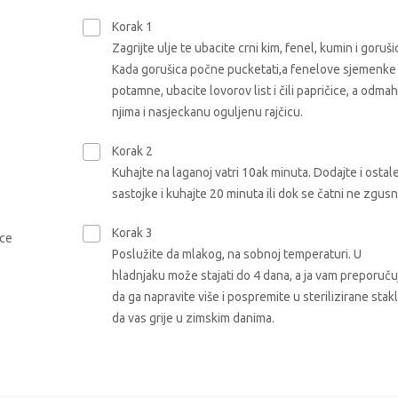
Korak 1
Zagrijte ulje te ubacite crni kim, fenel, kumin i goruši
Kada gorušica počne pucketati,a fenelove sjemenke
potamne, ubacite lovorov list i čili papričice, a odma
njima i nasjeckanu oguljenu rajčicu.
Korak 2
Kuhajte na laganoj vatri 10ak minuta. Dodajte i ostal
sastojke i kuhajte 20 minuta ili dok se čatni ne zgusn
Korak 3
ice
Poslužite da mlakog, na sobnoj temperaturi. U
hladnjaku može stajati do 4 dana, a ja vam preporuč
da ga napravite više i pospremite u sterilizirane sta
da vas grije u zimskim danima.