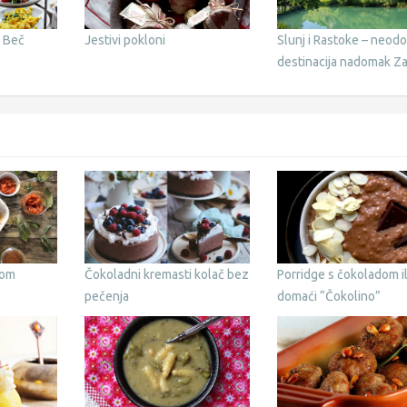
a Beč
Jestivi pokloni
Slunj i Rastoke – neodol
destinacija nadomak Z
čom
Čokoladni kremasti kolač bez
Porridge s čokoladom il
pečenja
domaći “Čokolino”