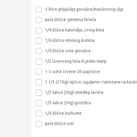
3 žlice ghija/ulja gorušice/maslinovog ulja
pola žličice sjemena fenela
1/4 žličice kalonđija, crnog kima
1/4 žličice rimskog kumina
1/4 žličice crne gorušice
1/2 lovorovog lista ili jedan manji
1-2 suhe crvene čili papričice
1 1/3 (570g) rajčice, oguljene i narezane na kock
1/3 šalice (50g) smeđeg šećera
1/3 šalice (50g) grožđica
1/4 žličice kurkume
pola žličice soli