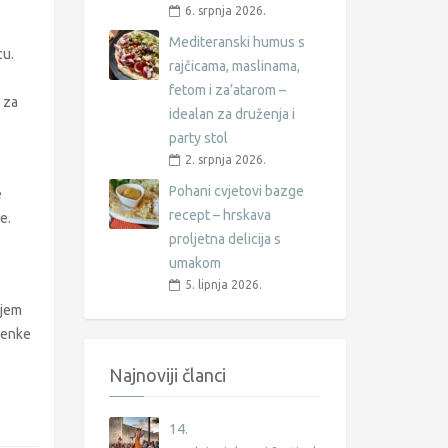
6. srpnja 2026.
Mediteranski humus s
cu.
rajčicama, maslinama,
fetom i za’atarom –
h za
idealan za druženja i
party stol
2. srpnja 2026.
Pohani cvjetovi bazge
e
recept – hrskava
e.
proljetna delicija s
umakom
5. lipnja 2026.
ujem
klenke
Najnoviji članci
14.