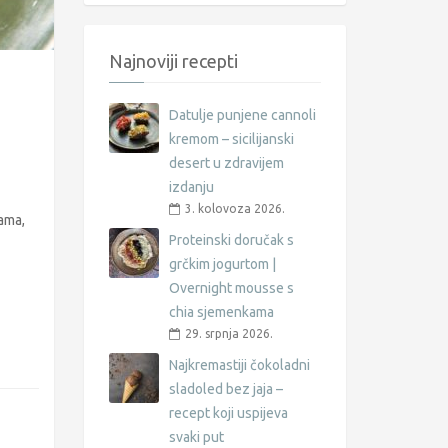
Najnoviji recepti
Datulje punjene cannoli
kremom – sicilijanski
desert u zdravijem
izdanju
3. kolovoza 2026.
jama,
Proteinski doručak s
grčkim jogurtom |
Overnight mousse s
chia sjemenkama
29. srpnja 2026.
Najkremastiji čokoladni
sladoled bez jaja –
recept koji uspijeva
svaki put