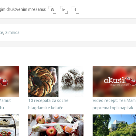
rugim društvenim mrežama:
ce
,
zimnica
 Mamut
10 recepata za sočne
Video recept: Tea Mam
tu
blagdanske kolače
priprema topli napitak