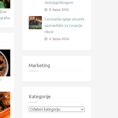
doživljaji Bilogore
8. lipnja 2026.
jiva
agreba
Cerovačke špilje otvorile
oporavilište za čovječje
ribice
6. lipnja 2026.
Marketing
i
Kategorije
Kategorije