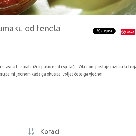
 umaku od fenela
Save
dnostavnu basmati rižu i pakore od cvjetače. Okusom pristaje raznim kuhin
jerujte mi, jednom kada ga okusite, voljet ćete ga vječno!
Koraci