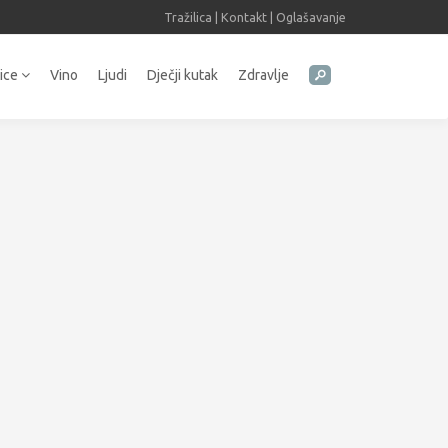
Tražilica
|
Kontakt
|
Oglašavanje
tice
Vino
Ljudi
Dječji kutak
Zdravlje