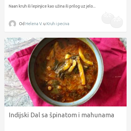
Naan kruh ili lepinjice kao užina ili prilog uz jelo...
Od
Helena V.
u
Kruh i peciva
Indijski Dal sa špinatom i mahunama