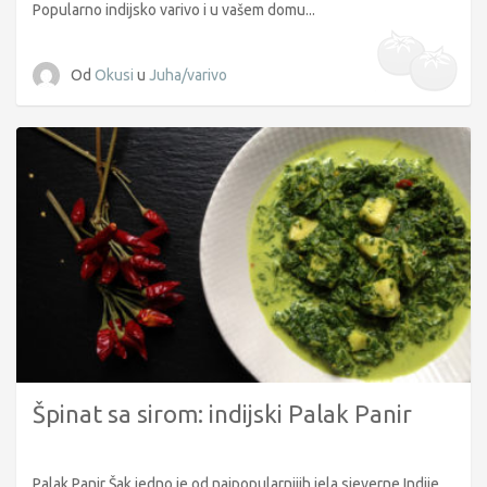
Popularno indijsko varivo i u vašem domu...
Od
Okusi
u
Juha/varivo
Špinat sa sirom: indijski Palak Panir
Palak Panir Šak jedno je od najpopularnijih jela sjeverne Indije.