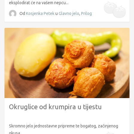
eksplodirat će na vašem nepcu...
Od
Kosjenka Petek
u
Glavno jelo
,
Prilog
Okruglice od krumpira u tijestu
Skromno jelo jednostavne pripreme te bogatog, začinjenog
okusa...