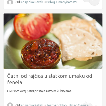
Od
Kosjenka Petek
u
Prilog
,
Umaci/namazi
Čatni od rajčica u slatkom umaku od
fenela
Okusom ovaj čatni pristaje raznim kuhinjama...
Od
Kosjenka Petek
u
Jestivi pokloni
,
Umaci/namazi
,