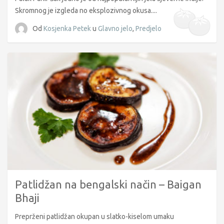
Skromnog je izgleda no eksplozivnog okusa....
Od
Kosjenka Petek
u
Glavno jelo
,
Predjelo
Patlidžan na bengalski način – Baigan
Bhaji
Preprženi patlidžan okupan u slatko-kiselom umaku