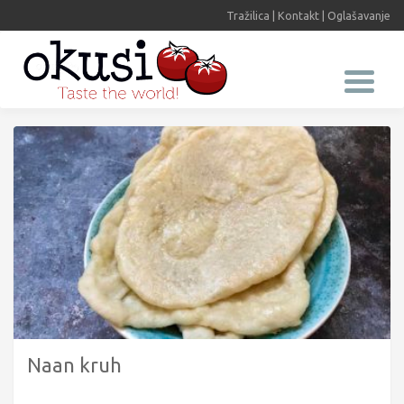
Tražilica
|
Kontakt
|
Oglašavanje
Naan kruh