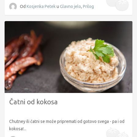
Od
Kosjenka Petek
u
Glavno jelo
,
Prilog
Čatni od kokosa
Chutney ili čatni se može pripremati od gotovo svega - pa i od
kokosa!...