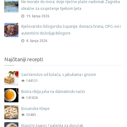
Ne morate do mora: dvije riječne plaže nadomak Zagreba
idealne za osvježenje tijekom ljeta
19. lipnja 2026.
Bjelovarsko-bilogorska županija: domaća hrana, OPG-ovi i
autentični doživljaji Bilogore
8. lipnja 2026.
Najčitaniji recepti
Savršenstvo od kolača, s jabukama i grizom
144131
Bistra riblja juha na dalmatinski način
141826
Bosanske Klepe
55485
Klasični žganci / palenta za doručak