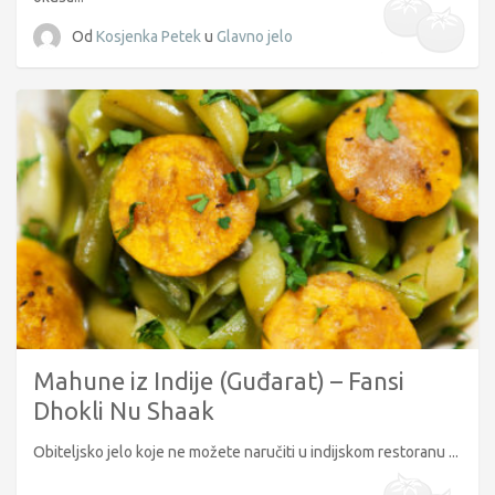
Od
Kosjenka Petek
u
Glavno jelo
Mahune iz Indije (Guđarat) – Fansi
Dhokli Nu Shaak
Obiteljsko jelo koje ne možete naručiti u indijskom restoranu ...