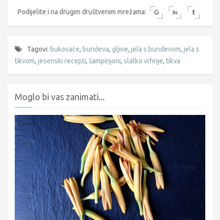
Podijelite i na drugim društvenim mrežama:
Tagovi:
bukovače
,
bundeva
,
gljive
,
jela s bundevom
,
jela s
tikvom
,
jesenski recepti
,
šampinjoni
,
slatko vrhnje
,
tikva
Moglo bi vas zanimati...