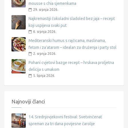
mousse s chia sjemenkama
29. srpnja 2026.
Najkremastiji čokoladni sladoled bez jaja – recept
koji uspijeva svaki put
6. srpnja 2026.
Mediteranski humus s rajčicama, maslinama,
fetom i za’atarom – idealan za druženja i party stol
2. srpnja 2026.
Pohani cvjetovi bazge recept – hrskava proljetna
delicija s umakom
5. lipnja 2026.
Najnoviji članci
14. Srednjovjekovni festival: Svetvinčenat
spreman za tri dana povijesne čarolije