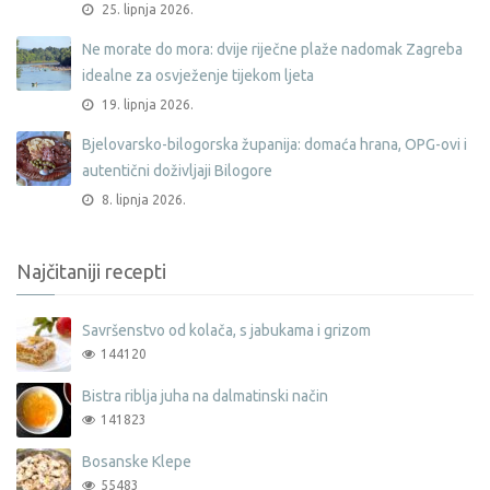
25. lipnja 2026.
Ne morate do mora: dvije riječne plaže nadomak Zagreba
idealne za osvježenje tijekom ljeta
19. lipnja 2026.
Bjelovarsko-bilogorska županija: domaća hrana, OPG-ovi i
autentični doživljaji Bilogore
8. lipnja 2026.
Najčitaniji recepti
Savršenstvo od kolača, s jabukama i grizom
144120
Bistra riblja juha na dalmatinski način
141823
Bosanske Klepe
55483