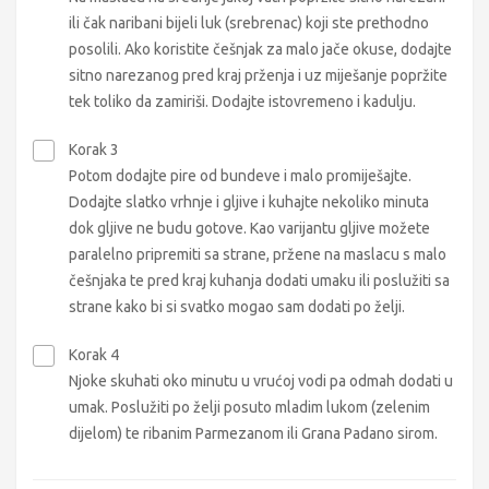
ili čak naribani bijeli luk (srebrenac) koji ste prethodno
posolili. Ako koristite češnjak za malo jače okuse, dodajte
sitno narezanog pred kraj prženja i uz miješanje popržite
tek toliko da zamiriši. Dodajte istovremeno i kadulju.
Korak 3
Potom dodajte pire od bundeve i malo promiješajte.
Dodajte slatko vrhnje i gljive i kuhajte nekoliko minuta
dok gljive ne budu gotove. Kao varijantu gljive možete
paralelno pripremiti sa strane, pržene na maslacu s malo
češnjaka te pred kraj kuhanja dodati umaku ili poslužiti sa
strane kako bi si svatko mogao sam dodati po želji.
Korak 4
Njoke skuhati oko minutu u vrućoj vodi pa odmah dodati u
umak. Poslužiti po želji posuto mladim lukom (zelenim
dijelom) te ribanim Parmezanom ili Grana Padano sirom.