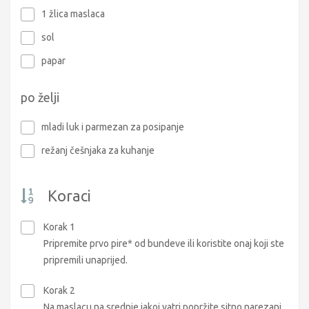
1 žlica maslaca
sol
papar
po želji
mladi luk i parmezan za posipanje
režanj češnjaka za kuhanje
Koraci
Korak 1
Pripremite prvo pire* od bundeve ili koristite onaj koji ste
pripremili unaprijed.
Korak 2
Na maslacu na srednje jakoj vatri popržite sitno narezani