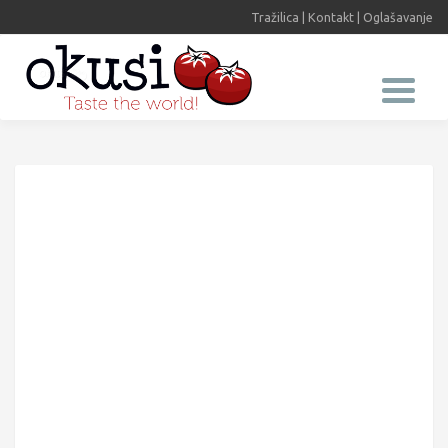
Tražilica
|
Kontakt
|
Oglašavanje