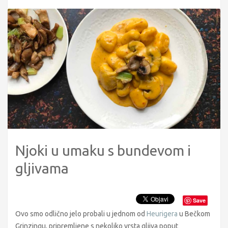
Njoki u umaku s bundevom i
gljivama
Save
Ovo smo odlično jelo probali u jednom od
Heurigera
u Bečkom
Grinzingu, pripremljene s nekoliko vrsta gljiva poput