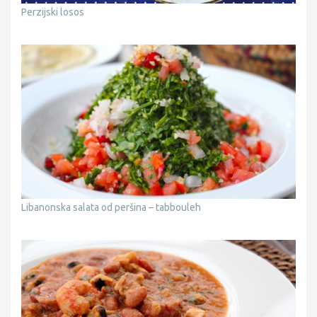
Perzijski losos
Libanonska salata od peršina – tabbouleh