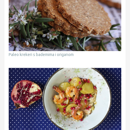
Paleo krekeri s bademima i origanom