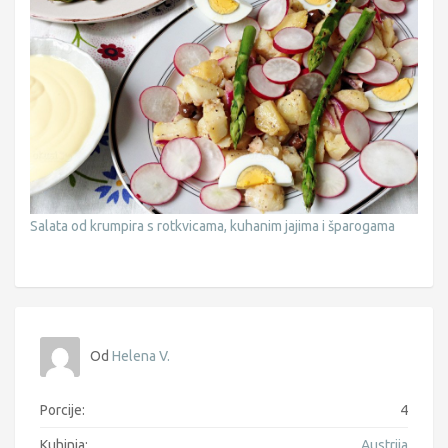
Salata od krumpira s rotkvicama, kuhanim jajima i šparogama
Od
Helena V.
Porcije:
4
Kuhinja:
Austrija