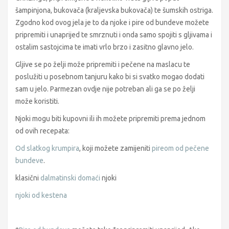
šampinjona, bukovača (kraljevska bukovača) te šumskih ostriga.
Zgodno kod ovog jela je to da njoke i pire od bundeve možete
pripremiti i unaprijed te smrznuti i onda samo spojiti s gljivama i
ostalim sastojcima te imati vrlo brzo i zasitno glavno jelo.
Gljive se po želji može pripremiti i pečene na maslacu te
poslužiti u posebnom tanjuru kako bi si svatko mogao dodati
sam u jelo. Parmezan ovdje nije potreban ali ga se po želji
može koristiti.
Njoki mogu biti kupovni ili ih možete pripremiti prema jednom
od ovih recepata:
Od slatkog krumpira
, koji možete zamijeniti
pireom od pečene
bundeve
.
klasični
dalmatinski domaći
njoki
njoki od kestena