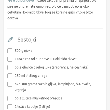
*
Pire od bundeve
možete također pripremiti unaprijed. Ako
pire ne pripremate unaprijed, biti će vam potrebna oko
četvrtina Hokkaido tikve. Njoj se kora ne guli i vrlo je brzo
gotova.
Sastojci
500 g njoka
Čaša pirea od bundeve ili Hokkaido tikve*
pola glavice bijelog luka (srebrenca, ne češnjaka)
250 ml slatkog vrhnja
oko 300 grama raznih gljiva, šampinjona, bukovača,
vrganja
pola žličice muškatnog oraščića
2 listića kadulje (žalfije)