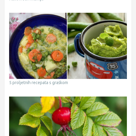
5 proljetnih recepata s graškom