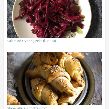
Salata od crvenog zelja (kupusa)
Slane kiflice s ricotta sirom