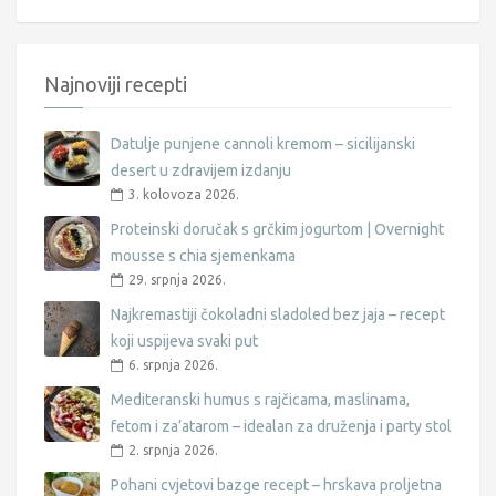
Najnoviji recepti
Datulje punjene cannoli kremom – sicilijanski
desert u zdravijem izdanju
3. kolovoza 2026.
Proteinski doručak s grčkim jogurtom | Overnight
mousse s chia sjemenkama
29. srpnja 2026.
Najkremastiji čokoladni sladoled bez jaja – recept
koji uspijeva svaki put
6. srpnja 2026.
Mediteranski humus s rajčicama, maslinama,
fetom i za’atarom – idealan za druženja i party stol
2. srpnja 2026.
Pohani cvjetovi bazge recept – hrskava proljetna