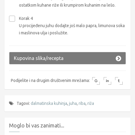
ostatkom kuhane riže ili krumpirom kuhanim na lešo.
Korak 4
U procijeđenu juhu dodajte još malo papra, limunova soka
i maslinova ulja i poslužite.
Kupovina slika/recepta
Podijelite i na drugim društvenim mrežama:
Tagovi:
dalmatinska kuhinja
,
juha
,
riba
,
riža
Moglo bi vas zanimati...