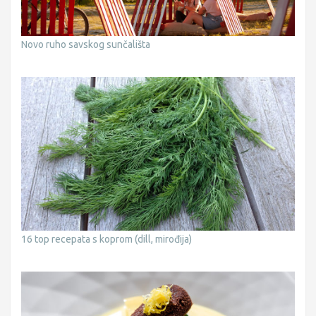
Novo ruho savskog sunčališta
16 top recepata s koprom (dill, mirođija)