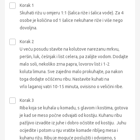
Korak 1
Skuhati rižu u omjeru 1:1 (šalica riže i šalica vode). Za 4
osobe je količina od 1 šalice nekuhane riže i više nego
dovoljna.
Korak 2
U veću posudu stavite na kolutove narezanu mrkvu,
peršin, luk, češnjak i list celera, pa zalijte vodom. Dodajte
malo soli, nekoliko zrna papra, lovorov list i 1-2
koluta limuna. Sve zajedno malo prokuhajte, pa nakon
toga dodajte očišćenu ribu. Nastavite kuhati na
vrlo laganoj vatri 10-15 minuta, ovisisno o veličini ribe.
Korak 3
Riba koja se kuhala u komadu, s glavom i kostima, gotova
je kad se meso počne odvajati od kostiju. Kuhanu ribu
pažljivo izvadite iz juhe i dobro očistite od kostiju. Juhu
ocijedite i potom u nju vratite komade ribljeg mesa i
kuhanu rižu. Ribu je moguće poslužiti i odvojeno, s