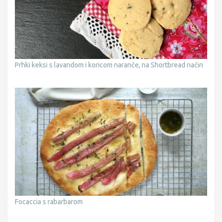
Prhki keksi s lavandom i koricom naranče, na Shortbread način
Focaccia s rabarbarom