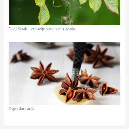
Divlji šipak – zdravlje s domaćih livada
Zvjezdani anis