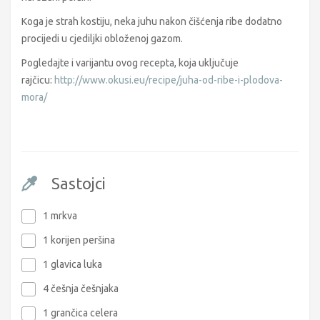
Koga je strah kostiju, neka juhu nakon čišćenja ribe dodatno
procijedi u cjediljki obloženoj gazom.
Pogledajte i varijantu ovog recepta, koja uključuje
rajčicu:
http://www.okusi.eu/recipe/juha-od-ribe-i-plodova-
mora/
Sastojci
1 mrkva
1 korijen peršina
1 glavica luka
4 češnja češnjaka
1 grančica celera