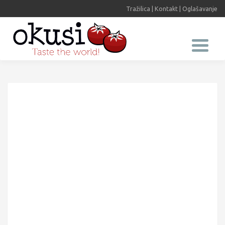
Tražilica
|
Kontakt
|
Oglašavanje