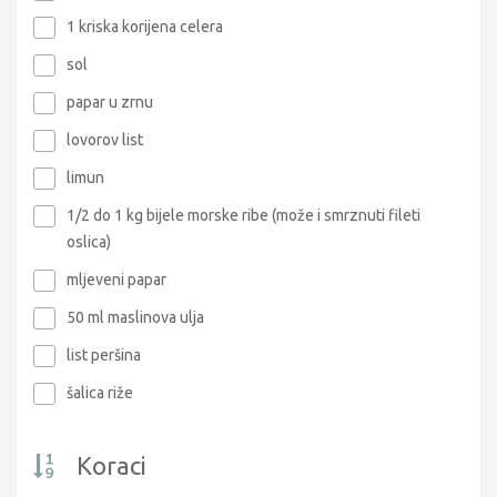
1 kriska korijena celera
sol
papar u zrnu
lovorov list
limun
1/2 do 1 kg bijele morske ribe (može i smrznuti fileti
oslica)
mljeveni papar
50 ml maslinova ulja
list peršina
šalica riže
Koraci