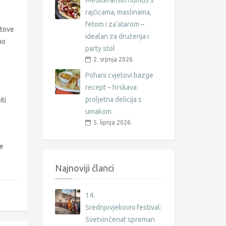
Mediteranski humus s
rajčicama, maslinama,
fetom i za’atarom –
utove
idealan za druženja i
no
party stol
2. srpnja 2026.
Pohani cvjetovi bazge
recept – hrskava
proljetna delicija s
ti
umakom
5. lipnja 2026.
ne
Najnoviji članci
14.
Srednjovjekovni festival:
Svetvinčenat spreman