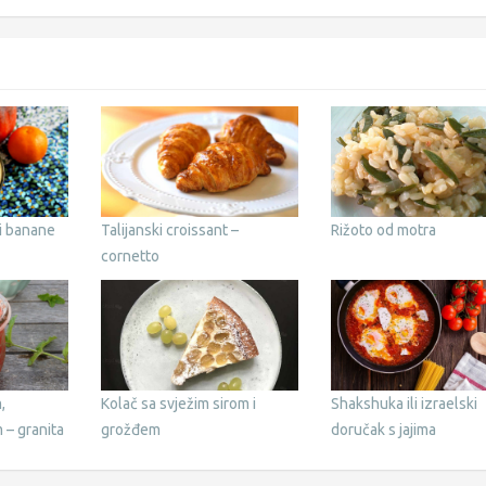
 i banane
Talijanski croissant –
Rižoto od motra
cornetto
,
Kolač sa svježim sirom i
Shakshuka ili izraelski
 – granita
grožđem
doručak s jajima