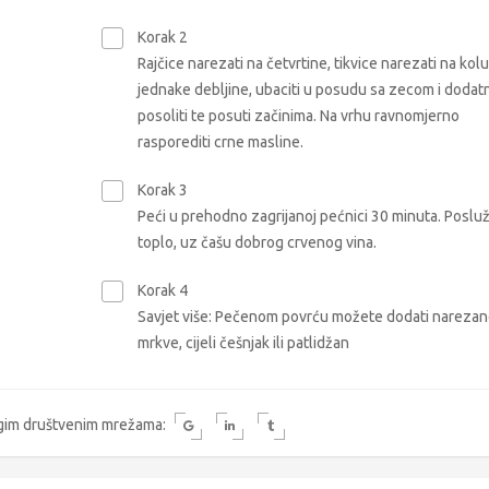
Korak 2
Rajčice narezati na četvrtine, tikvice narezati na kol
jednake debljine, ubaciti u posudu sa zecom i dodat
posoliti te posuti začinima. Na vrhu ravnomjerno
rasporediti crne masline.
Korak 3
Peći u prehodno zagrijanoj pećnici 30 minuta. Posluži
toplo, uz čašu dobrog crvenog vina.
Korak 4
Savjet više: Pečenom povrću možete dodati nareza
mrkve, cijeli češnjak ili patlidžan
rugim društvenim mrežama: