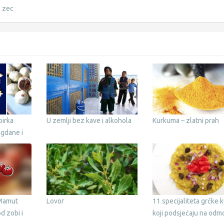
,
zec
birka
U zemlji bez kave i alkohola
Kurkuma – zlatni prah
agdane i
 Mamut
Lovor
11 specijaliteta grčke 
d zobi i
koji podsjećaju na odm