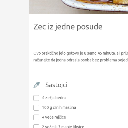
Zec iz jedne posude
Ovo praktično jelo gotovo je u samo 45 minuta, a i pril
računajte da jedna odrasla osoba bez problema pojede 
Sastojci
4 zečja bedra
100 g crnih maslina
4 veće rajčice
2 veće ili 3 manje tikvice