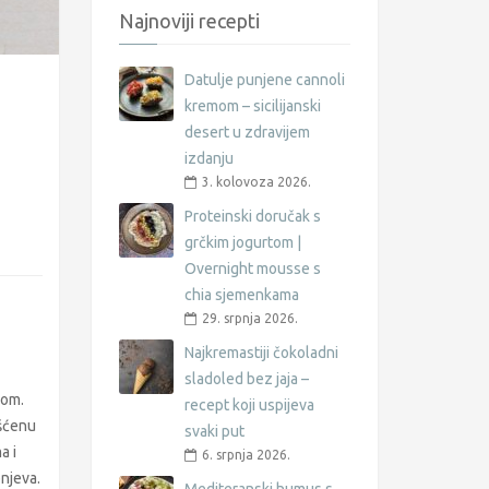
Najnoviji recepti
Datulje punjene cannoli
kremom – sicilijanski
desert u zdravijem
izdanju
3. kolovoza 2026.
Proteinski doručak s
grčkim jogurtom |
Overnight mousse s
chia sjemenkama
29. srpnja 2026.
Najkremastiji čokoladni
sladoled bez jaja –
rom.
recept koji uspijeva
ašćenu
svaki put
a i
6. srpnja 2026.
pnjeva.