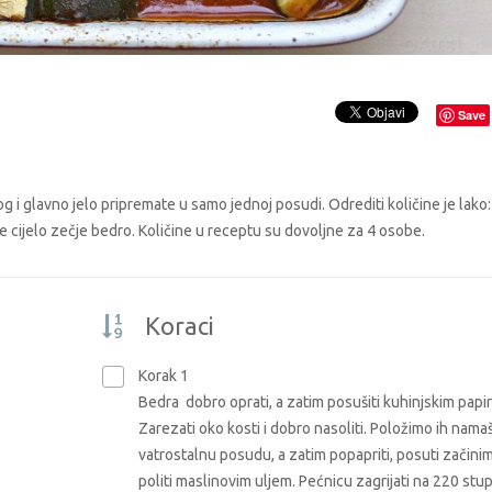
Save
og i glavno jelo pripremate u samo jednoj posudi. Odrediti količine je lako:
cijelo zečje bedro. Količine u receptu su dovoljne za 4 osobe.
Koraci
Korak 1
Bedra dobro oprati, a zatim posušiti kuhinjskim papi
Zarezati oko kosti i dobro nasoliti. Položimo ih nam
vatrostalnu posudu, a zatim popapriti, posuti začinim
politi maslinovim uljem. Pećnicu zagrijati na 220 stu