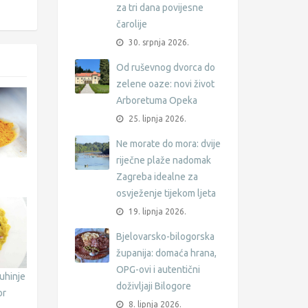
za tri dana povijesne
čarolije
30. srpnja 2026.
Od ruševnog dvorca do
zelene oaze: novi život
Arboretuma Opeka
25. lipnja 2026.
Ne morate do mora: dvije
riječne plaže nadomak
Zagreba idealne za
osvježenje tijekom ljeta
19. lipnja 2026.
Bjelovarsko-bilogorska
županija: domaća hrana,
OPG-ovi i autentični
kuhinje
doživljaji Bilogore
or
8. lipnja 2026.