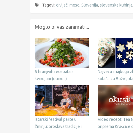
Tagovi:
divljač
,
meso
,
Slovenija
,
slovenska kuhinja
Moglo bi vas zanimati...
5 hranjivih recepata s
Najveća i najbolja z
kvinojom (quinoa)
kolača za Božić, bl
svečanosti
Istarski festival pašte u
Video recept: Tea
Žminju: proslava tradicije i
priprema Kruščiće o