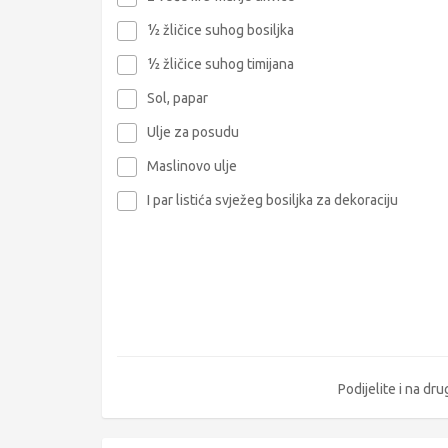
½ žličice suhog bosiljka
½ žličice suhog timijana
Sol, papar
Ulje za posudu
Maslinovo ulje
I par listića svježeg bosiljka za dekoraciju
Podijelite i na d