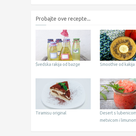
okusa
svježeg sira
Probajte ove recepte...
Švedska rakija od bazge
Smoothie od kakija
Tiramisu original
Desert s lubenicom
metvicom i limunom