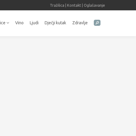
Tražilica
|
Kontakt
|
Oglašavanje
tice
Vino
Ljudi
Dječji kutak
Zdravlje