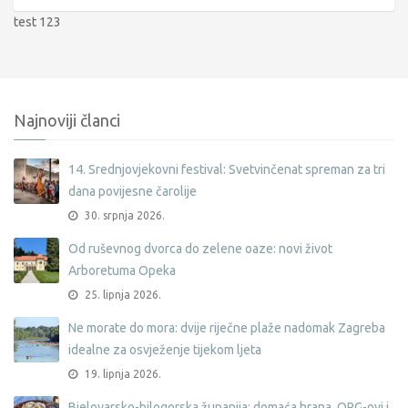
test 123
Najnoviji članci
14. Srednjovjekovni festival: Svetvinčenat spreman za tri
dana povijesne čarolije
30. srpnja 2026.
Od ruševnog dvorca do zelene oaze: novi život
Arboretuma Opeka
25. lipnja 2026.
Ne morate do mora: dvije riječne plaže nadomak Zagreba
idealne za osvježenje tijekom ljeta
19. lipnja 2026.
Bjelovarsko-bilogorska županija: domaća hrana, OPG-ovi i