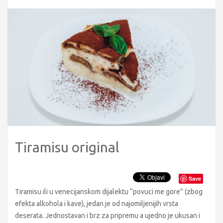
Tiramisu original
Save
Tiramisu ili u venecijanskom dijalektu “povuci me gore” (zbog
efekta alkohola i kave), jedan je od najomiljenijih vrsta
deserata. Jednostavan i brz za pripremu a ujedno je ukusan i