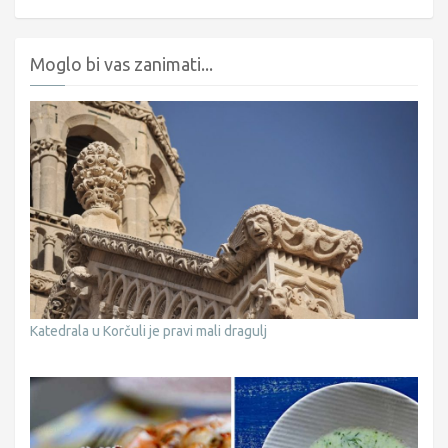
Moglo bi vas zanimati...
Katedrala u Korčuli je pravi mali dragulj