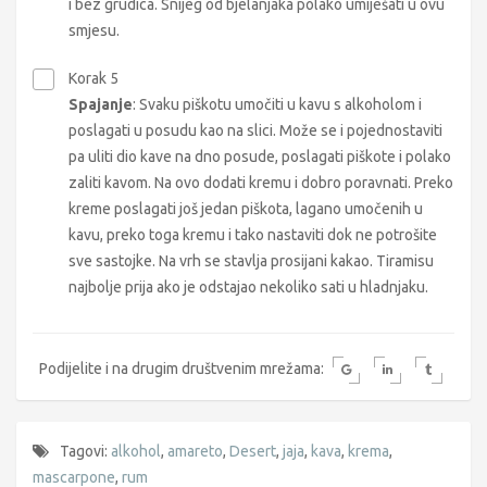
i bez grudica. Snijeg od bjelanjaka polako umiješati u ovu
smjesu.
Korak 5
Spajanje
: Svaku piškotu umočiti u kavu s alkoholom i
poslagati u posudu kao na slici. Može se i pojednostaviti
pa uliti dio kave na dno posude, poslagati piškote i polako
zaliti kavom. Na ovo dodati kremu i dobro poravnati. Preko
kreme poslagati još jedan piškota, lagano umočenih u
kavu, preko toga kremu i tako nastaviti dok ne potrošite
sve sastojke. Na vrh se stavlja prosijani kakao. Tiramisu
najbolje prija ako je odstajao nekoliko sati u hladnjaku.
Podijelite i na drugim društvenim mrežama:
Tagovi:
alkohol
,
amareto
,
Desert
,
jaja
,
kava
,
krema
,
mascarpone
,
rum