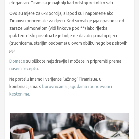
elegantan. Tiramisu je najbolji kad odstoji nekoliko sati.
Ovo su mjere za 6-8 porcija, a ispod su i napomene ako
Tiramisu pripremate za djecu. Kod sirovih je jaja opasnost od
zaraze Salmonelom (vidi linkove pod **) iako rijetka
ipak teoretski prisutna te je bolje ne davati ga maloj djeci
(trudnicama, starijim osobama) u ovom obliku nego bez sirovih
jaja.
Domaće
su piškote najzdravije i možete ih pripremiti prema
našem receptu
.
Na portalu imamo i varijante ‘lažnog’ Tiramisua, u
kombinacijama: s
borovnicama
,
jagodama
i
bundevom i
kestenima
.