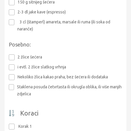
150 g sitnijeg šećera
2-3 dl jake kave (espresso)
3 cl (štamperl) amareta, marsale ili ruma (ili soka od
naranče)
Posebno:
2 žlice šećera
i evtl. 2 žlice slatkog vrhnja
Nekoliko žlica kakao praha, bez šećera ili dodataka
Staklena posuda četvrtasta ili okrugla oblika, ili više manjih
zdjelica
Koraci
Korak 1