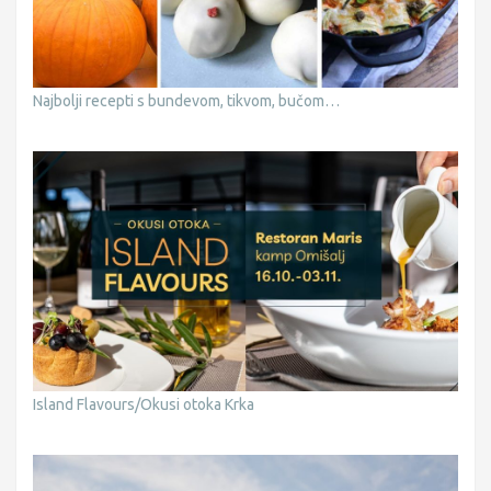
Najbolji recepti s bundevom, tikvom, bučom…
Island Flavours/Okusi otoka Krka