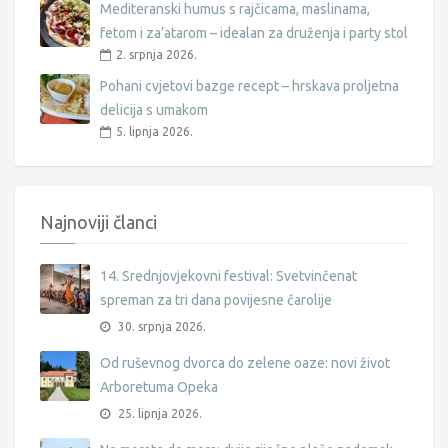
Mediteranski humus s rajčicama, maslinama,
fetom i za’atarom – idealan za druženja i party stol
2. srpnja 2026.
Pohani cvjetovi bazge recept – hrskava proljetna
delicija s umakom
5. lipnja 2026.
Najnoviji članci
14. Srednjovjekovni festival: Svetvinčenat
spreman za tri dana povijesne čarolije
30. srpnja 2026.
Od ruševnog dvorca do zelene oaze: novi život
Arboretuma Opeka
25. lipnja 2026.