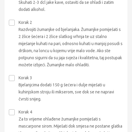
Skuhati 2-3 dcl jake kave, ostaviti da se ohladi i zatim
dodati alkohol.
Korak 2
Razdvojiti žumanjke od bjelanjaka. Žumanjke pomiješati s
2 žlice šećera i 2 žlice slatkog vrhnja te uz stalno
miješanje kuhati na pari, odnosno kuhati u manjoj posudi s
drškom, na loncu u kojemu vrije malo vode. Ako ste
potpuno sigurni da su jaja svježa i kvalitetna, taj postupak
možete izbjeći. Žumanjke malo ohladiti.
Korak 3
Bjelanjcima dodati 150 g šećera i dulje miješati u
kuhinjskom stroju ili mikserom, sve dok se ne napravi
čvrsti snijeg.
Korak 4
Za to vrijeme ohlađene žumanjke pomiješati s
mascarpone sirom. Miješati dok smjesa ne postane glatka