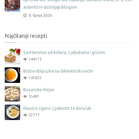
autentični doživljaji Bilogore
8. lipnja 2026.
Najčitaniji recepti
Savršenstvo od kolača, s jabukama i grizom
144112
Bistra riblja juha na dalmatinski način
141823
Bosanske Klepe
55481
Klasični žganci / palenta za doručak
53777