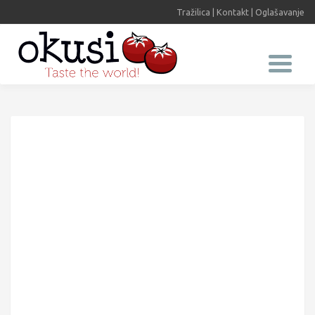
Tražilica
|
Kontakt
|
Oglašavanje