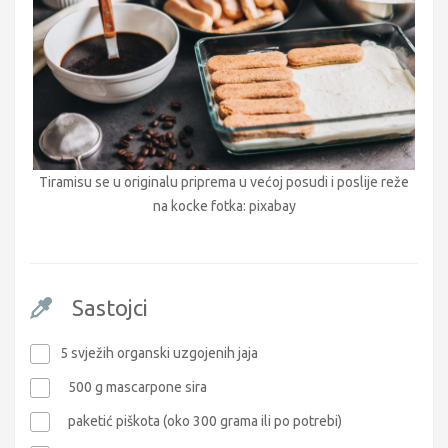
Tiramisu se u originalu priprema u većoj posudi i poslije reže
na kocke fotka: pixabay
Sastojci
5 svježih organski uzgojenih jaja
500 g mascarpone sira
paketić piškota (oko 300 grama ili po potrebi)