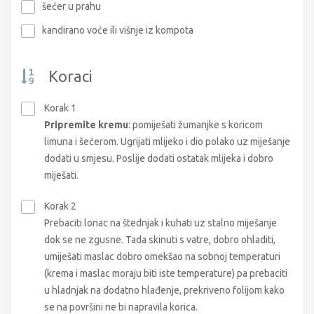
šećer u prahu
kandirano voće ili višnje iz kompota
Koraci
Korak 1
Pripremite kremu
: pomiješati žumanjke s koricom
limuna i šećerom. Ugrijati mlijeko i dio polako uz miješanje
dodati u smjesu. Poslije dodati ostatak mlijeka i dobro
miješati.
Korak 2
Prebaciti lonac na štednjak i kuhati uz stalno miješanje
dok se ne zgusne. Tada skinuti s vatre, dobro ohladiti,
umiješati maslac dobro omekšao na sobnoj temperaturi
(krema i maslac moraju biti iste temperature) pa prebaciti
u hladnjak na dodatno hlađenje, prekriveno folijom kako
se na površini ne bi napravila korica.