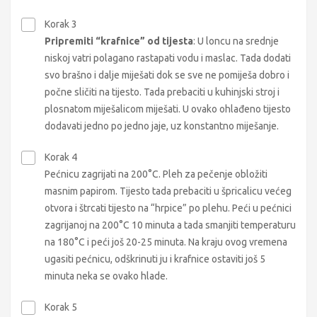
Korak 3
Pripremiti “krafnice” od tijesta
: U loncu na srednje
niskoj vatri polagano rastapati vodu i maslac. Tada dodati
svo brašno i dalje miješati dok se sve ne pomiješa dobro i
počne sličiti na tijesto. Tada prebaciti u kuhinjski stroj i
plosnatom miješalicom miješati. U ovako ohlađeno tijesto
dodavati jedno po jedno jaje, uz konstantno miješanje.
Korak 4
Pećnicu zagrijati na 200°C. Pleh za pečenje obložiti
masnim papirom. Tijesto tada prebaciti u špricalicu većeg
otvora i štrcati tijesto na “hrpice” po plehu. Peći u pećnici
zagrijanoj na 200°C 10 minuta a tada smanjiti temperaturu
na 180°C i peći još 20-25 minuta. Na kraju ovog vremena
ugasiti pećnicu, odškrinuti ju i krafnice ostaviti još 5
minuta neka se ovako hlade.
Korak 5