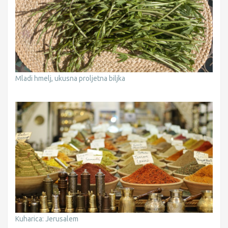
Mladi hmelj, ukusna proljetna biljka
Kuharica: Jerusalem