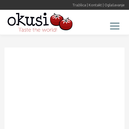
Tražilica
|
Kontakt
|
Oglašavanje