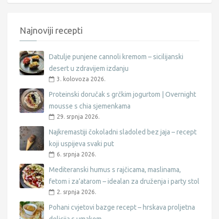
Najnoviji recepti
Datulje punjene cannoli kremom – sicilijanski
desert u zdravijem izdanju
3. kolovoza 2026.
Proteinski doručak s grčkim jogurtom | Overnight
mousse s chia sjemenkama
29. srpnja 2026.
Najkremastiji čokoladni sladoled bez jaja – recept
koji uspijeva svaki put
6. srpnja 2026.
Mediteranski humus s rajčicama, maslinama,
fetom i za’atarom – idealan za druženja i party stol
2. srpnja 2026.
Pohani cvjetovi bazge recept – hrskava proljetna
delicija s umakom