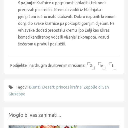
Spajanje
: Krafnice u potpunosti ohladiti i tek onda
prerezati po sredini. Kremu izvaditi iz hladnjaka i
pjenjačom ručno malo olabaviti. Dobro napuniti kremom
donji dio svake krafnice pa poklopiti gornjim dijelom. Na
vrh svake dodati preostalu kremu i po želji kao ukras
komad kandiranog voća ili višanja iz kompota. Posuti
šećerom u prahu i poslužiti.
Podijelite i na drugim društvenim mrežama:
Tagovi:
Blenzi
,
Desert
,
princes krafne
,
Zepolle di San
Giuseppe
Moglo bi vas zanimati...