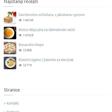
Najčitaniji recepti
Savršenstvo od kolača, s jabukama i grizom
144149
Bistra riblja juha na dalmatinski način
141828
Bosanske Klepe
55488
Klasični žganci / palenta za doručak
53779
Stranice
Kontakt
Partneri