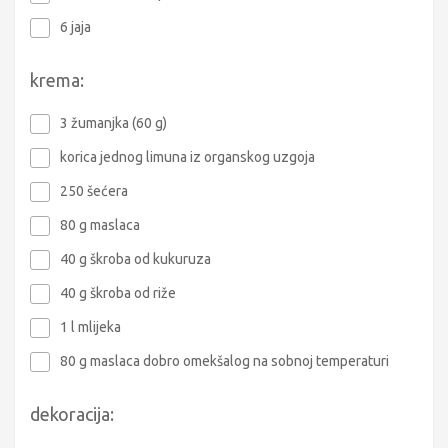
6 jaja
krema:
3 žumanjka (60 g)
korica jednog limuna iz organskog uzgoja
250 šećera
80 g maslaca
40 g škroba od kukuruza
40 g škroba od riže
1 l mlijeka
80 g maslaca dobro omekšalog na sobnoj temperaturi
dekoracija: