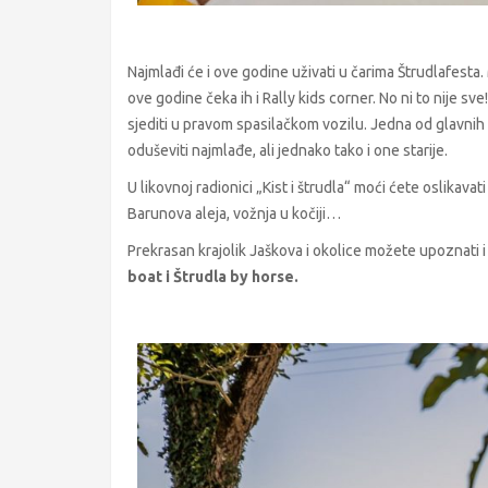
Najmlađi će i ove godine uživati u čarima Štrudlafesta. 
ove godine čeka ih i Rally kids corner. No ni to nije sv
sjediti u pravom spasilačkom vozilu. Jedna od glavnih a
oduševiti najmlađe, ali jednako tako i one starije.
U likovnoj radionici „Kist i štrudla“ moći ćete oslikava
Barunova aleja, vožnja u kočiji…
Prekrasan krajolik Jaškova i okolice možete upoznati i n
boat i Štrudla by horse.