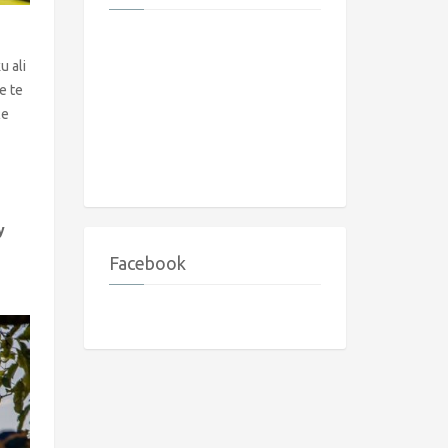
u ali
e te
će
y
Facebook