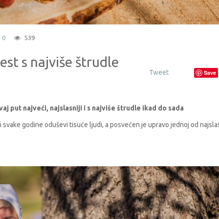
0
539
est s najviše štrudle
Tweet
Save
j put najveći, najslasniji i s najviše štrudle ikad do sada
oji svake godine oduševi tisuće ljudi, a posvećen je upravo jednoj od najslas