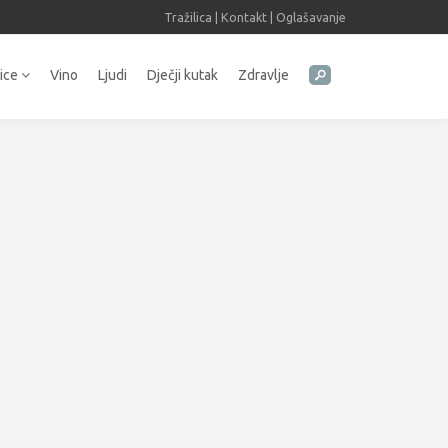
Tražilica
|
Kontakt
|
Oglašavanje
tice
Vino
Ljudi
Dječji kutak
Zdravlje