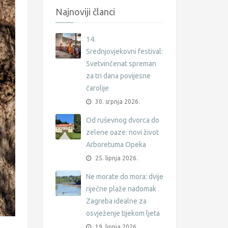
Najnoviji članci
14.
Srednjovjekovni festival:
Svetvinčenat spreman
za tri dana povijesne
čarolije
30. srpnja 2026.
Od ruševnog dvorca do
zelene oaze: novi život
Arboretuma Opeka
25. lipnja 2026.
Ne morate do mora: dvije
riječne plaže nadomak
Zagreba idealne za
osvježenje tijekom ljeta
19. lipnja 2026.