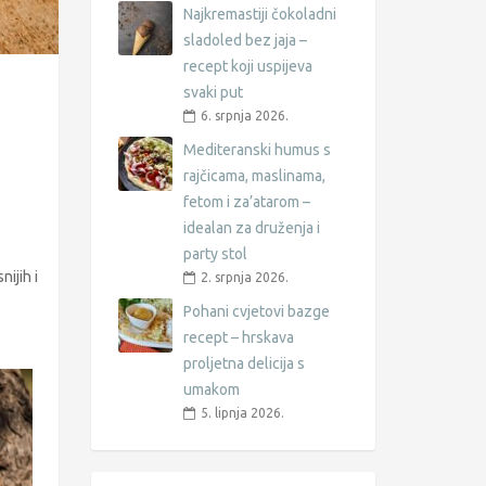
Najkremastiji čokoladni
sladoled bez jaja –
recept koji uspijeva
svaki put
6. srpnja 2026.
Mediteranski humus s
rajčicama, maslinama,
fetom i za’atarom –
idealan za druženja i
party stol
nijih i
2. srpnja 2026.
Pohani cvjetovi bazge
recept – hrskava
proljetna delicija s
umakom
5. lipnja 2026.