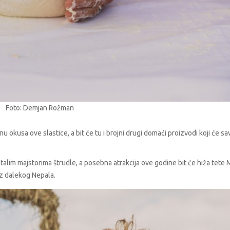
Foto: Demjan Rožman
inu okusa ove slastice, a bit će tu i brojni drugi domaći proizvodi koji će s
stalim majstorima štrudle, a posebna atrakcija ove godine bit će hiža tete 
iz dalekog Nepala.