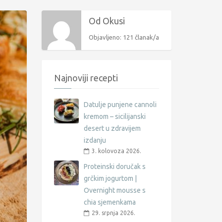
Od Okusi
Objavljeno: 121 članak/a
Najnoviji recepti
Datulje punjene cannoli
kremom – sicilijanski
desert u zdravijem
izdanju
3. kolovoza 2026.
Proteinski doručak s
grčkim jogurtom |
Overnight mousse s
chia sjemenkama
29. srpnja 2026.