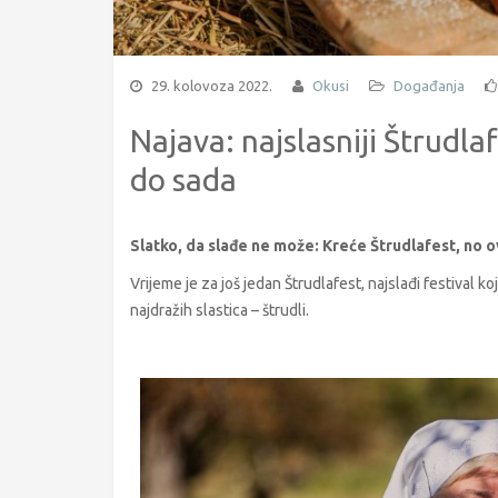
29. kolovoza 2022.
Okusi
Događanja
Najava: najslasniji Štrudlaf
do sada
Slatko, da slađe ne može: Kreće Štrudlafest, no ova
Vrijeme je za još jedan Štrudlafest, najslađi festival k
najdražih slastica – štrudli.