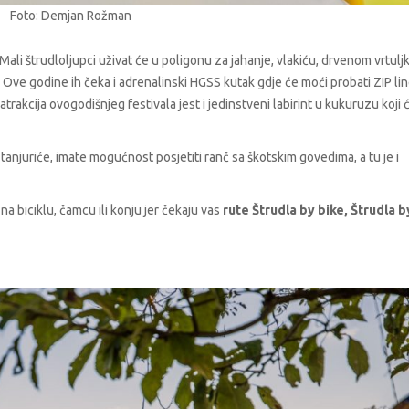
Foto: Demjan Rožman
Mali štrudloljupci uživat će u poligonu za jahanje, vlakiću, drvenom vrtuljk
e! Ove godine ih čeka i adrenalinski HGSS kutak gdje će moći probati ZIP lin
trakcija ovogodišnjeg festivala jest i jedinstveni labirint u kukuruzu koji 
ti tanjuriće, imate mogućnost posjetiti ranč sa škotskim govedima, a tu je i
a biciklu, čamcu ili konju jer čekaju vas
rute Štrudla by bike, Štrudla b