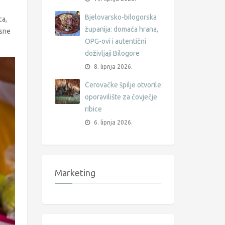
Bjelovarsko-bilogorska
ca,
županija: domaća hrana,
asne
OPG-ovi i autentični
doživljaji Bilogore
8. lipnja 2026.
Cerovačke špilje otvorile
oporavilište za čovječje
ribice
6. lipnja 2026.
Marketing