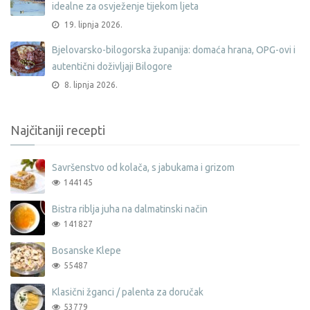
idealne za osvježenje tijekom ljeta
19. lipnja 2026.
Bjelovarsko-bilogorska županija: domaća hrana, OPG-ovi i
autentični doživljaji Bilogore
8. lipnja 2026.
Najčitaniji recepti
Savršenstvo od kolača, s jabukama i grizom
144145
Bistra riblja juha na dalmatinski način
141827
Bosanske Klepe
55487
Klasični žganci / palenta za doručak
53779