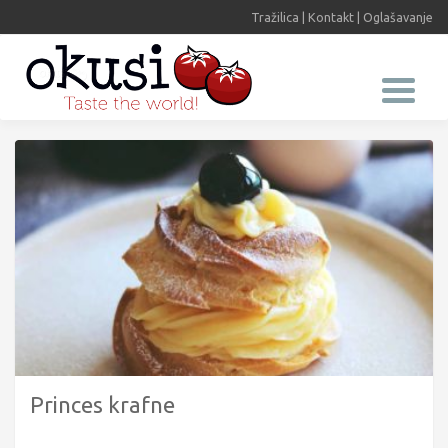
Tražilica
|
Kontakt
|
Oglašavanje
Princes krafne