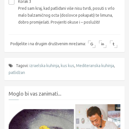
Korak 3
Pred sam kraj, kad patliđani više nisu tvrdi, posuti s vrlo
malo balzamičnog octa (doslovce pokapati) te limuna,
dobro promiješati. Provjeriti okuse i – poslužiti!
Podijelite i na drugim društvenim mrežama:
Tagovi:
izraelska kuhinja
,
kus kus
,
Mediteranska kuhinja
,
patlidžan
Moglo bi vas zanimati...