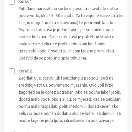
Korak 1
Patliđane narezati na kockice, posoliti i staviti da kratko
puste vodu, oko 15 -30 minuta. Za to vrijeme narezati luk i
čili (po mogućnosti u rukavicama) te pripremiti kus-kus.
Priprema kus-kusa je jednostavna jer se obično radi o
instant kuskusu. Šalicu kus-kusa je potrebno staviti u
malo veću zdjelicu te preliti jednakom količinom
uzavrijele vode. Posoliti te vilicom lagano promiješati.
Ostaviti da se potpuno upije tekućina.
Korak 2
Zagrijati ulje, staviti luk i patliđane u posudu i peći na
srednjoj vatri uz povremeno miješanje. Ovo voli brzo
zagorjeti pa je oprez potreban. Ako se počne jako lijepiti,
dodati malo vode, oko 1 žlicu, te miješati. Kad se patliđani
počnu malo raspadati, politi medom ili dodati šećer. Tko
želi, čili može odmah dodati a ako se kuha i za djecu ili za
osobe koje ne jedu ljuto, čili ostavite za posluživanje.