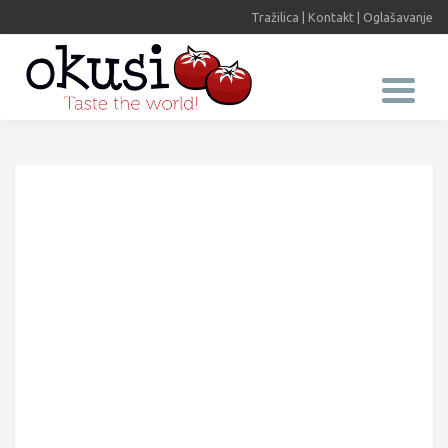
Tražilica
|
Kontakt
|
Oglašavanje