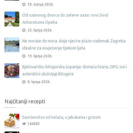
30. srpnja 2026.
Od ruševnog dvorca do zelene oaze: novi život
Arboretuma Opeka
25. lipnja 2026.
Ne morate do mora: dvije riječne plaže nadomak Zagreba
idealne za osvježenje tijekom ljeta
19. lipnja 2026.
Bjelovarsko-bilogorska županija: domaća hrana, OPG-ovi i
autentični doživljaji Bilogore
8. lipnja 2026.
Najčitaniji recepti
Savršenstvo od kolača, s jabukama i grizom
144083