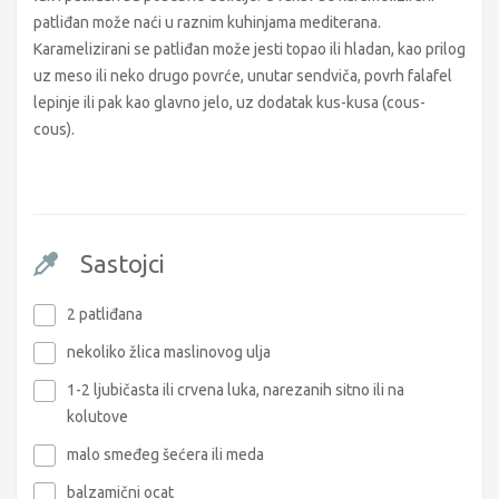
patliđan može naći u raznim kuhinjama mediterana.
Karamelizirani se patliđan može jesti topao ili hladan, kao prilog
uz meso ili neko drugo povrće, unutar sendviča, povrh falafel
lepinje ili pak kao glavno jelo, uz dodatak kus-kusa (cous-
cous).
Sastojci
2 patliđana
nekoliko žlica maslinovog ulja
1-2 ljubičasta ili crvena luka, narezanih sitno ili na
kolutove
malo smeđeg šećera ili meda
balzamični ocat