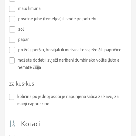
malo limuna
povrtne juhe (temeljca) ili vode po potrebi
sol
papar
po želji peršin, bosiljak ili metvica te svježe čili papričice
možete dodati i svježi naribani đumbir ako volite ljuto a
nemate čilija
za kus-kus
količina po jednoj osobi je napunjena šalica za kavu, za
manji cappuccino
Koraci