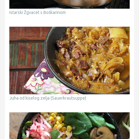
Istarski Žgvacet s Boškarinom
Juha od kiselog zelja (Sauerkrautsuppe)