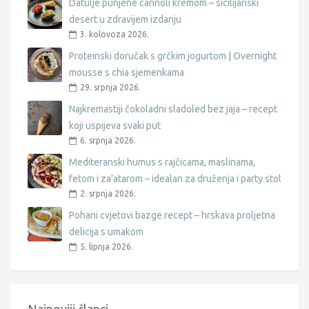
Datulje punjene cannoli kremom – sicilijanski
desert u zdravijem izdanju
3. kolovoza 2026.
Proteinski doručak s grčkim jogurtom | Overnight
mousse s chia sjemenkama
29. srpnja 2026.
Najkremastiji čokoladni sladoled bez jaja – recept
koji uspijeva svaki put
6. srpnja 2026.
Mediteranski humus s rajčicama, maslinama,
fetom i za’atarom – idealan za druženja i party stol
2. srpnja 2026.
Pohani cvjetovi bazge recept – hrskava proljetna
delicija s umakom
5. lipnja 2026.
Najnoviji članci