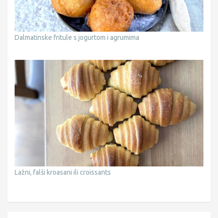
Dalmatinske fritule s jogurtom i agrumima
Lažni, falši kroasani ili croissants