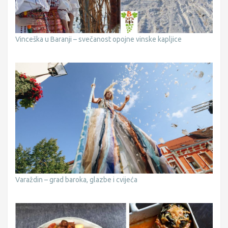
Vinceška u Baranji – svečanost opojne vinske kapljice
Varaždin – grad baroka, glazbe i cvijeća