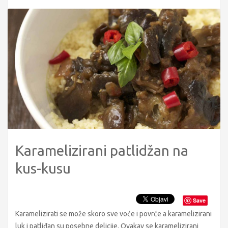
Karamelizirani patlidžan na
kus-kusu
Save
Karamelizirati se može skoro sve voće i povrće a karamelizirani
luk i patliđan su posebne delicije. Ovakav se karamelizirani