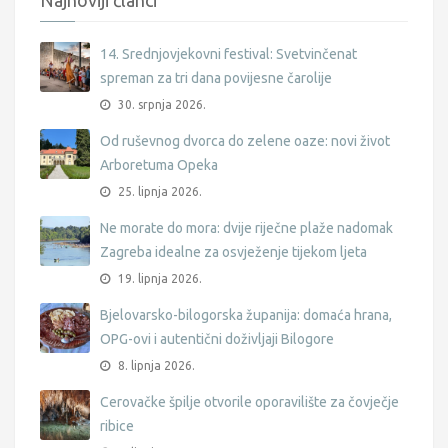
14. Srednjovjekovni festival: Svetvinčenat
spreman za tri dana povijesne čarolije
30. srpnja 2026.
Od ruševnog dvorca do zelene oaze: novi život
Arboretuma Opeka
25. lipnja 2026.
Ne morate do mora: dvije riječne plaže nadomak
Zagreba idealne za osvježenje tijekom ljeta
19. lipnja 2026.
Bjelovarsko-bilogorska županija: domaća hrana,
OPG-ovi i autentični doživljaji Bilogore
8. lipnja 2026.
Cerovačke špilje otvorile oporavilište za čovječje
ribice