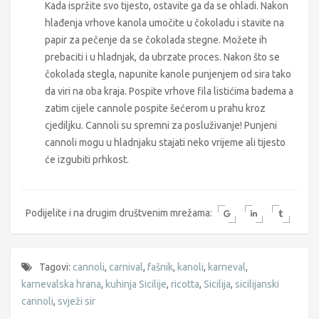
Kada ispržite svo tijesto, ostavite ga da se ohladi. Nakon
hlađenja vrhove kanola umočite u čokoladu i stavite na
papir za pečenje da se čokolada stegne. Možete ih
prebaciti i u hladnjak, da ubrzate proces. Nakon što se
čokolada stegla, napunite kanole punjenjem od sira tako
da viri na oba kraja. Pospite vrhove fila listićima badema a
zatim cijele cannole pospite šećerom u prahu kroz
cjediljku. Cannoli su spremni za posluživanje! Punjeni
cannoli mogu u hladnjaku stajati neko vrijeme ali tijesto
će izgubiti prhkost.
Podijelite i na drugim društvenim mrežama:
Tagovi:
cannoli
,
carnival
,
fašnik
,
kanoli
,
karneval
,
karnevalska hrana
,
kuhinja Sicilije
,
ricotta
,
Sicilija
,
sicilijanski
cannoli
,
svježi sir