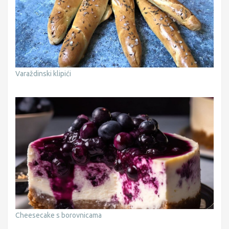
Varaždinski klipići
Cheesecake s borovnicama