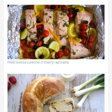
Fileti lososa u pećnici s cherry rajčicama