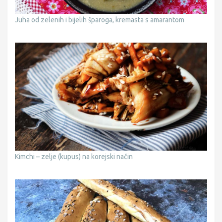
Juha od zelenih i bijelih šparoga, kremasta s amarantom
Kimchi – zelje (kupus) na korejski način