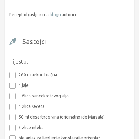
Recept objavljen i na
blogu
autorice.
Sastojci
Tijesto:
260 g mekog brašna
1 jaje
1 žlica suncokretovog ulja
1 žlica šećera
50 ml desertnog vina (originalno ide Marsala)
3 žlice mleka
bjelanjak za ljepljenje kanola prije prženja*