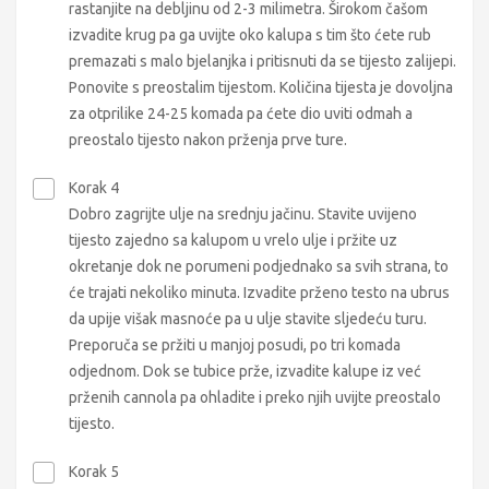
rastanjite na debljinu od 2-3 milimetra. Širokom čašom
izvadite krug pa ga uvijte oko kalupa s tim što ćete rub
premazati s malo bjelanjka i pritisnuti da se tijesto zalijepi.
Ponovite s preostalim tijestom. Količina tijesta je dovoljna
za otprilike 24-25 komada pa ćete dio uviti odmah a
preostalo tijesto nakon prženja prve ture.
Korak 4
Dobro zagrijte ulje na srednju jačinu. Stavite uvijeno
tijesto zajedno sa kalupom u vrelo ulje i pržite uz
okretanje dok ne porumeni podjednako sa svih strana, to
će trajati nekoliko minuta. Izvadite prženo testo na ubrus
da upije višak masnoće pa u ulje stavite sljedeću turu.
Preporuča se pržiti u manjoj posudi, po tri komada
odjednom. Dok se tubice prže, izvadite kalupe iz već
prženih cannola pa ohladite i preko njih uvijte preostalo
tijesto.
Korak 5