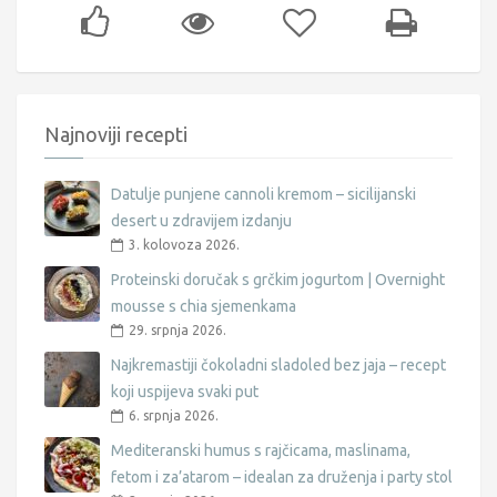
Najnoviji recepti
Datulje punjene cannoli kremom – sicilijanski
desert u zdravijem izdanju
3. kolovoza 2026.
Proteinski doručak s grčkim jogurtom | Overnight
mousse s chia sjemenkama
29. srpnja 2026.
Najkremastiji čokoladni sladoled bez jaja – recept
koji uspijeva svaki put
6. srpnja 2026.
Mediteranski humus s rajčicama, maslinama,
fetom i za’atarom – idealan za druženja i party stol