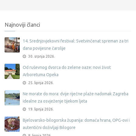
Najnoviji članci
14. Srednjovjekovni festival: Svetvinčenat spreman za tri
dana povijesne čarolije
30. srpnja 2026.
Od ruševnog dvorca do zelene oaze: novi život
Arboretuma Opeka
25. lipnja 2026.
Ne morate do mora: dvije riječne plaže nadomak Zagreba
idealne za osvježenje tijekom ljeta
19. lipnja 2026.
Bjelovarsko-bilogorska županija: domaća hrana, OPG-ovi i
autentični doživljaji Bilogore
8. lipnja 2026.