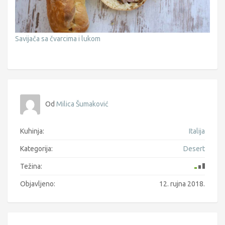
Savijača sa čvarcima i lukom
Od
Milica Šumaković
Kuhinja:
Italija
Kategorija:
Desert
Težina:
Objavljeno:
12. rujna 2018.