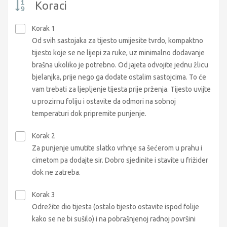
Koraci
Korak 1
Od svih sastojaka za tijesto umijesite tvrdo, kompaktno
tijesto koje se ne lijepi za ruke, uz minimalno dodavanje
brašna ukoliko je potrebno. Od jajeta odvojite jednu žlicu
bjelanjka, prije nego ga dodate ostalim sastojcima. To će
vam trebati za ljepljenje tijesta prije prženja. Tijesto uvijte
u prozirnu foliju i ostavite da odmori na sobnoj
temperaturi dok pripremite punjenje.
Korak 2
Za punjenje umutite slatko vrhnje sa šećerom u prahu i
cimetom pa dodajte sir. Dobro sjedinite i stavite u frižider
dok ne zatreba.
Korak 3
Odrežite dio tijesta (ostalo tijesto ostavite ispod folije
kako se ne bi sušilo) i na pobrašnjenoj radnoj površini