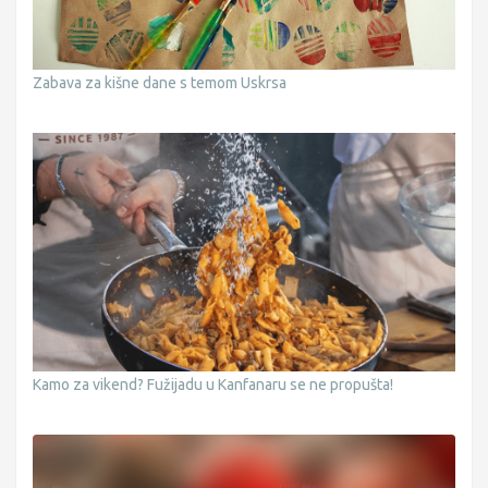
Zabava za kišne dane s temom Uskrsa
Kamo za vikend? Fužijadu u Kanfanaru se ne propušta!