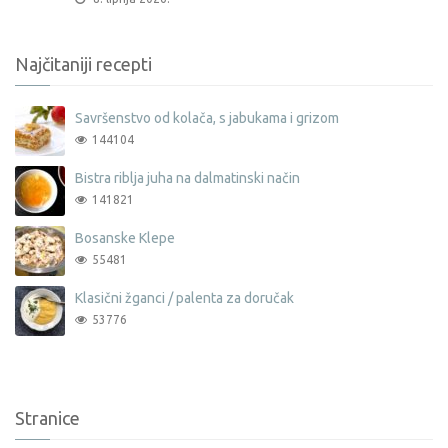
Najčitaniji recepti
Savršenstvo od kolača, s jabukama i grizom
144104
Bistra riblja juha na dalmatinski način
141821
Bosanske Klepe
55481
Klasični žganci / palenta za doručak
53776
Stranice