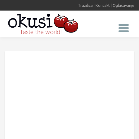
Tražilica
|
Kontakt
|
Oglašavanje