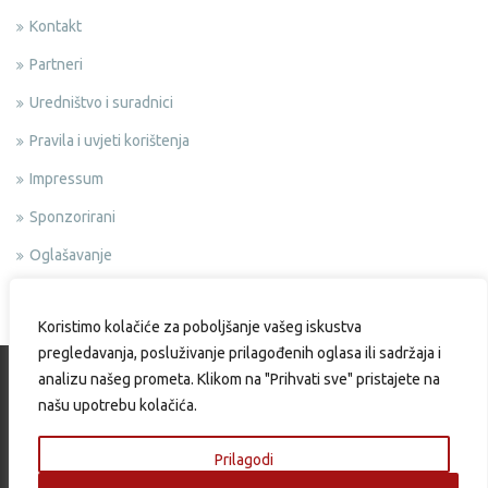
Kontakt
Partneri
Uredništvo i suradnici
Pravila i uvjeti korištenja
Impressum
Sponzorirani
Oglašavanje
Politika privatnosti
Koristimo kolačiće za poboljšanje vašeg iskustva
pregledavanja, posluživanje prilagođenih oglasa ili sadržaja i
analizu našeg prometa. Klikom na "Prihvati sve" pristajete na
našu upotrebu kolačića.
Copyright © 2015 Okusi.eu | Web design & Development by:
Endem
Prilagodi