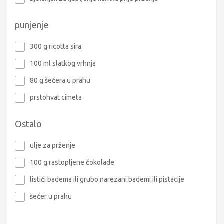
punjenje
300 g ricotta sira
100 ml slatkog vrhnja
80 g šećera u prahu
prstohvat cimeta
Ostalo
ulje za prženje
100 g rastopljene čokolade
listići badema ili grubo narezani bademi ili pistacije
šećer u prahu