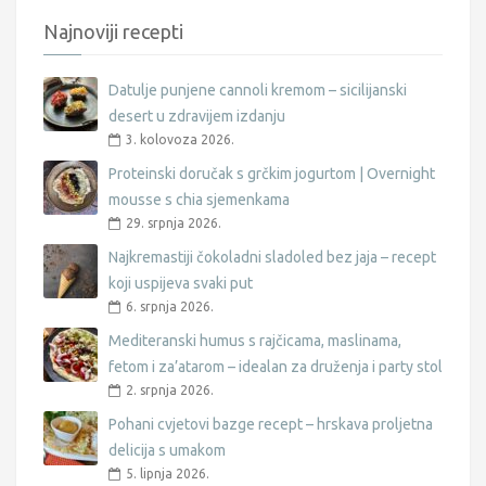
Najnoviji recepti
Datulje punjene cannoli kremom – sicilijanski
desert u zdravijem izdanju
3. kolovoza 2026.
Proteinski doručak s grčkim jogurtom | Overnight
mousse s chia sjemenkama
29. srpnja 2026.
Najkremastiji čokoladni sladoled bez jaja – recept
koji uspijeva svaki put
6. srpnja 2026.
Mediteranski humus s rajčicama, maslinama,
fetom i za’atarom – idealan za druženja i party stol
2. srpnja 2026.
Pohani cvjetovi bazge recept – hrskava proljetna
delicija s umakom
5. lipnja 2026.