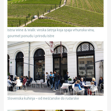
Istria Wine & Walk: vinska šetnja koja spaja vrhunska vina,
gourmet ponudu i prirodu Istre
Slovenska kuhinja – od meščanske do rudarske