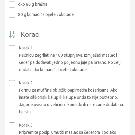
oko 80 g brašna
80 g komadića bijele čokolade
Koraci
Korak 1
Pećnicu zagrijati na 180 stupnjeva. Izmiješati maslac i
šećer pa dodavati jedno po jedno jaje pa brašno. Po želji
dodati i dio komadića bijele čokolade.
Korak 2
Formu za muffine obložiti papirnatim košaricama. Ako
imate silikonski kalup ili kalupe onda to nije potrebno.
Jagode ovisno o veličini u komadu ili narezane dodati na
tijesto.
Korak 3
Pripremite posip: umutiti maslac sa šećerom i polako