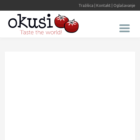
Tražilica
|
Kontakt
|
Oglašavanje