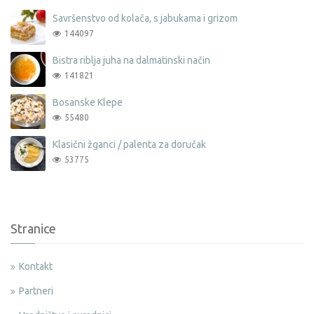
Savršenstvo od kolača, s jabukama i grizom
144097
Bistra riblja juha na dalmatinski način
141821
Bosanske Klepe
55480
Klasični žganci / palenta za doručak
53775
Stranice
Kontakt
Partneri