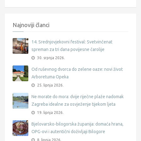
Najnoviji članci
14. Srednjovjekovni festival: Svetvinčenat
spreman za tri dana povijesne čarolije
30. srpnja 2026.
Od ruševnog dvorca do zelene oaze: novi život
Arboretuma Opeka
25. lipnja 2026.
Ne morate do mora: dvije riječne plaže nadomak
Zagreba idealne za osvježenje tijekom ljeta
19. lipnja 2026.
Bjelovarsko-bilogorska županija: domaća hrana,
OPG-ovi i autentični doživljaji Bilogore
8. lipnja 2026.