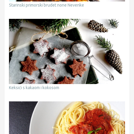
Starinski primorski brudet none Nevenke
Keksići s kakaom i kokosom