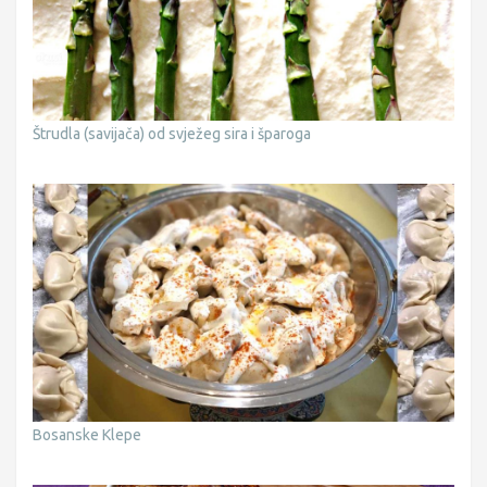
Štrudla (savijača) od svježeg sira i šparoga
Bosanske Klepe