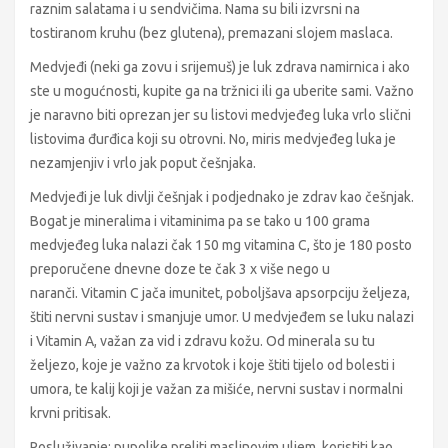
raznim salatama i u sendvičima. Nama su bili izvrsni na
tostiranom kruhu (bez glutena), premazani slojem maslaca.
Medvjeđi (neki ga zovu i srijemuš) je luk zdrava namirnica i ako
ste u mogućnosti, kupite ga na tržnici ili ga uberite sami. Važno
je naravno biti oprezan jer su listovi medvjeđeg luka vrlo slični
listovima đurđica koji su otrovni. No, miris medvjeđeg luka je
nezamjenjiv i vrlo jak poput češnjaka.
Medvjeđi je luk divlji češnjak i podjednako je zdrav kao češnjak.
Bogat je mineralima i vitaminima pa se tako u 100 grama
medvjeđeg luka nalazi čak 150 mg vitamina C, što je 180 posto
preporučene dnevne doze te čak 3 x više nego u
naranči. Vitamin C jača imunitet, poboljšava apsorpciju željeza,
štiti nervni sustav i smanjuje umor. U medvjeđem se luku nalazi
i Vitamin A, važan za vid i zdravu kožu. Od minerala su tu
željezo, koje je važno za krvotok i koje štiti tijelo od bolesti i
umora, te kalij koji je važan za mišiće, nervni sustav i normalni
krvni pritisak.
Posluživanje: pupoljke preliti maslinovim uljem, koristiti kao