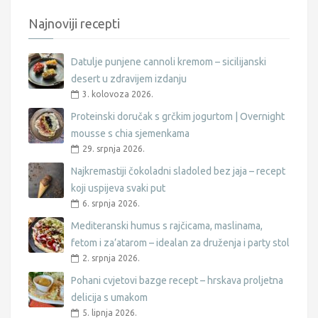
Najnoviji recepti
Datulje punjene cannoli kremom – sicilijanski
desert u zdravijem izdanju
3. kolovoza 2026.
Proteinski doručak s grčkim jogurtom | Overnight
mousse s chia sjemenkama
29. srpnja 2026.
Najkremastiji čokoladni sladoled bez jaja – recept
koji uspijeva svaki put
6. srpnja 2026.
Mediteranski humus s rajčicama, maslinama,
fetom i za’atarom – idealan za druženja i party stol
2. srpnja 2026.
Pohani cvjetovi bazge recept – hrskava proljetna
delicija s umakom
5. lipnja 2026.