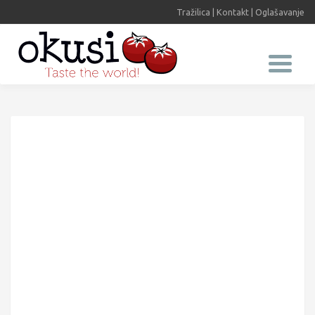
Tražilica
|
Kontakt
|
Oglašavanje