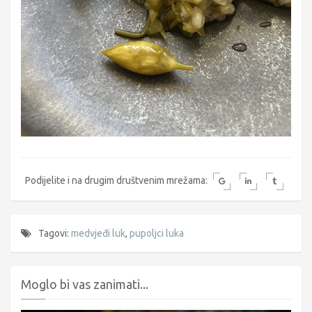
Podijelite i na drugim društvenim mrežama:
Tagovi:
medvjeđi luk
,
pupoljci luka
Moglo bi vas zanimati...