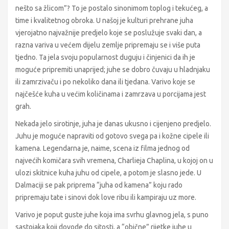
nešto sa žlicom”? To je postalo sinonimom toplog i tekućeg, a
time i kvalitetnog obroka. U našoj je kulturi prehrane juha
vjerojatno najvažnije predjelo koje se poslužuje svaki dan, a
razna variva u većem dijelu zemlje pripremaju se i više puta
tjedno. Ta jela svoju popularnost duguju i činjenici da ih je
moguće pripremiti unaprijed; juhe se dobro čuvaju u hladnjaku
ili zamrzivaču i po nekoliko dana ili tjedana. Varivo koje se
najčešće kuha u većim količinama i zamrzava u porcijama jest
grah.
Nekada jelo sirotinje, juha je danas ukusno i cijenjeno predjelo.
Juhu je moguće napraviti od gotovo svega pa i kožne cipele ili
kamena. Legendarna je, naime, scena iz filma jednog od
najvećih komičara svih vremena, Charlieja Chaplina, u kojoj on u
ulozi skitnice kuha juhu od cipele, a potom je slasno jede. U
Dalmaciji se pak priprema “juha od kamena” koju rado
pripremaju tate i sinovi dok love ribu ili kampiraju uz more.
Varivo je poput guste juhe koja ima svrhu glavnog jela, s puno
sastojaka koji dovode do sitosti, a “obične” rijetke juhe u