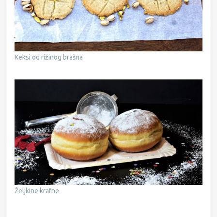
Keksi od rižinog brašna
Željkine krafne