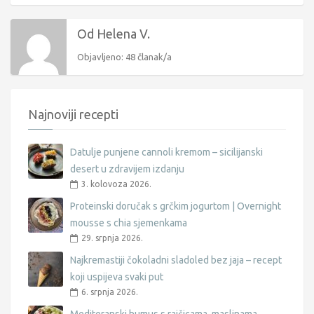
Od Helena V.
Objavljeno: 48 članak/a
Najnoviji recepti
Datulje punjene cannoli kremom – sicilijanski
desert u zdravijem izdanju
3. kolovoza 2026.
Proteinski doručak s grčkim jogurtom | Overnight
mousse s chia sjemenkama
29. srpnja 2026.
Najkremastiji čokoladni sladoled bez jaja – recept
koji uspijeva svaki put
6. srpnja 2026.