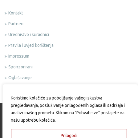
Kontakt
Partneri
Uredništvo i suradnici
Pravila i uvjeti korištenja
Impressum
Sponzorirani
Oglašavanje
Politika privatnosti
Koristimo kolačiće za poboljšanje vašeg iskustva
pregledavanja, posluživanje prilagođenih oglasa ili sadržaja i
analizu našeg prometa. Klikom na "Prihvati sve" pristajete na
našu upotrebu kolačića.
Copyright © 2015 Okusi.eu | Web design & Development by:
Endem
Prilagodi