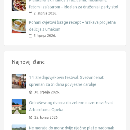
Mediteranski humus s rajčicama, maslinama,
fetom i za’atarom – idealan za druženja i party stol
2. srpnja 2026.
Pohani cvjetovi bazge recept – hrskava proljetna
delicija s umakom
5. lipnja 2026.
Najnoviji članci
14. Srednjovjekovni festival: Svetvinčenat
spreman za tri dana povijesne čarolije
30. srpnja 2026.
Od ruševnog dvorca do zelene oaze: novi život
Arboretuma Opeka
25. lipnja 2026.
Ne morate do mora: dvije riječne plaže nadomak