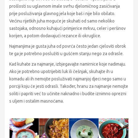
prošlosti su uglavnom imale svrhu djelomičnog zasićivanja
prije posluživanja glavnog jela koje baš i nije bilo obilato.
Većinu rijetkih juha moguće je skuhati od samo nekoliko
sastojaka, odnosno kuhajući primjerice mrkvu, celer i peršinov
korijen, a potom dodavajući rezance ili okruglice.
Najmanjima je gusta juha od povrća često jedan cjeloviti obrok
te ga je potrebno poslužiti u gušćem stanju nego za odrasle.
Kad kuhate za najmanje, izbjegavajte namirnice koje nadimaju.
Ako je potrebno upotrijebiti luk ili češnjak, skuhajte ih u
komadu ali ih nemojte posluživati najmanjoj djeci nego samo u
porciji koju će jesti odrasli. Također, hranu za najmanje nemojte
soliti i papriti već to učinite naknadno i budite iznimno oprezni
s uljem i ostalim masnoćama.