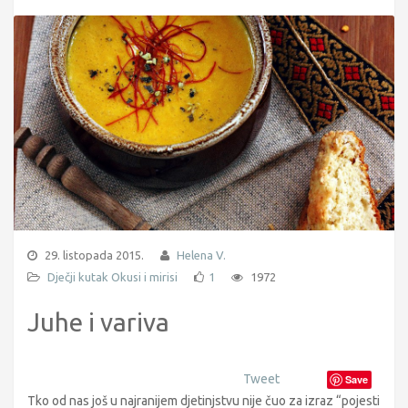
29. listopada 2015.
Helena V.
Dječji kutak
Okusi i mirisi
1
1972
Juhe i variva
Tweet
Save
Tko od nas još u najranijem djetinjstvu nije čuo za izraz “pojesti