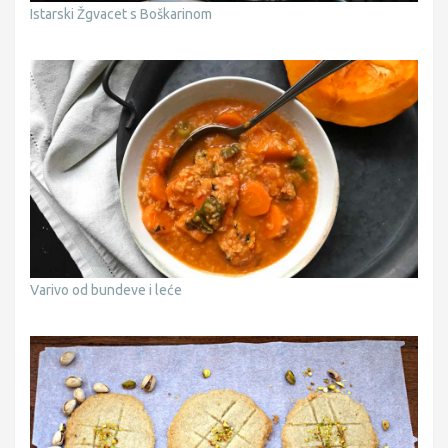
Istarski Žgvacet s Boškarinom
Varivo od bundeve i leće