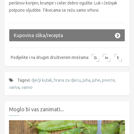
peršinov korijen, krumpir i celer dobro ogulite. Luk i češnjak
potpuno oljuštite. Tikvicama se režu samo vrhovi.
Kupovina slika/recepta
Podijelite i na drugim društvenim mrežama:
Tagovi:
dječji kutak
,
hrana za djecu
,
juha
,
juhe
,
povrće
,
variva
,
varivo
Moglo bi vas zanimati...