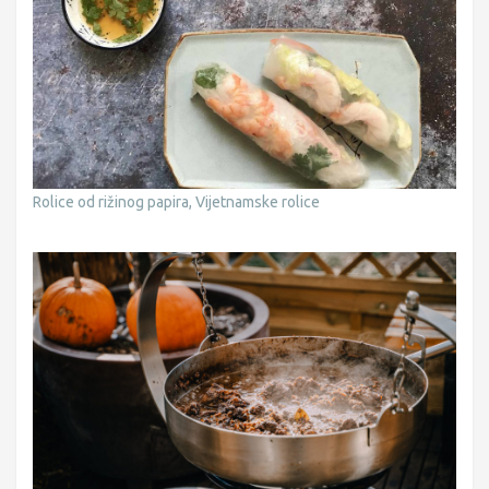
Rolice od rižinog papira, Vijetnamske rolice