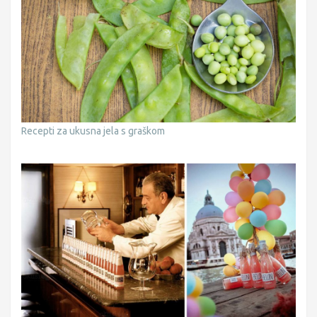
Recepti za ukusna jela s graškom