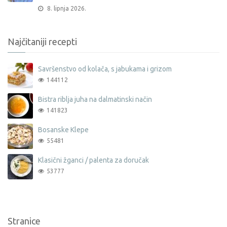
8. lipnja 2026.
Najčitaniji recepti
Savršenstvo od kolača, s jabukama i grizom
144112
Bistra riblja juha na dalmatinski način
141823
Bosanske Klepe
55481
Klasični žganci / palenta za doručak
53777
Stranice