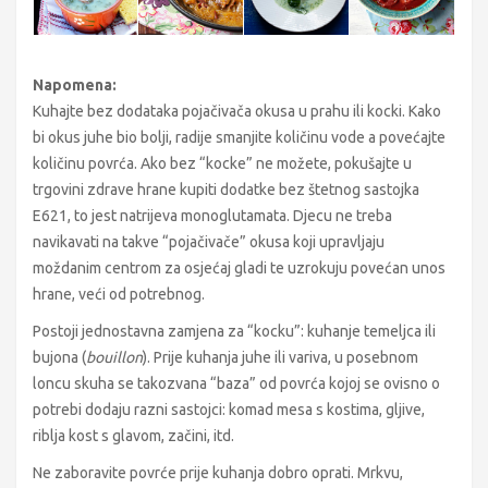
Napomena:
Kuhajte bez dodataka pojačivača okusa u prahu ili kocki. Kako
bi okus juhe bio bolji, radije smanjite količinu vode a povećajte
količinu povrća. Ako bez “kocke” ne možete, pokušajte u
trgovini zdrave hrane kupiti dodatke bez štetnog sastojka
E621, to jest natrijeva monoglutamata. Djecu ne treba
navikavati na takve “pojačivače” okusa koji upravljaju
moždanim centrom za osjećaj gladi te uzrokuju povećan unos
hrane, veći od potrebnog.
Postoji jednostavna zamjena za “kocku”: kuhanje temeljca ili
bujona (
bouillon
). Prije kuhanja juhe ili variva, u posebnom
loncu skuha se takozvana “baza” od povrća kojoj se ovisno o
potrebi dodaju razni sastojci: komad mesa s kostima, gljive,
riblja kost s glavom, začini, itd.
Ne zaboravite povrće prije kuhanja dobro oprati. Mrkvu,