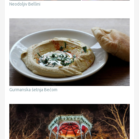
Neodoljiv Bellini
Gurmanska šetnja Bečom