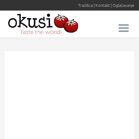
Tražilica
|
Kontakt
|
Oglašavanje