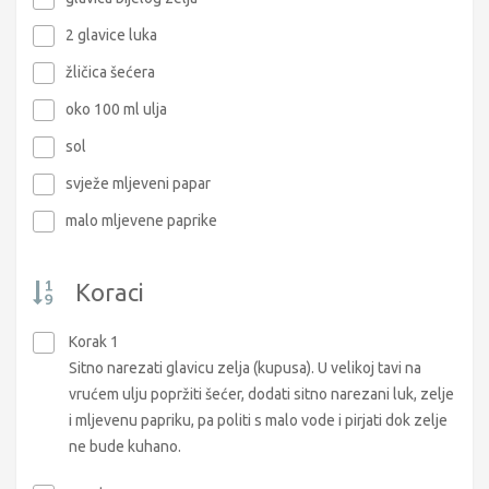
2 glavice luka
žličica šećera
oko 100 ml ulja
sol
svježe mljeveni papar
malo mljevene paprike
Koraci
Korak 1
Sitno narezati glavicu zelja (kupusa). U velikoj tavi na
vrućem ulju popržiti šećer, dodati sitno narezani luk, zelje
i mljevenu papriku, pa politi s malo vode i pirjati dok zelje
ne bude kuhano.