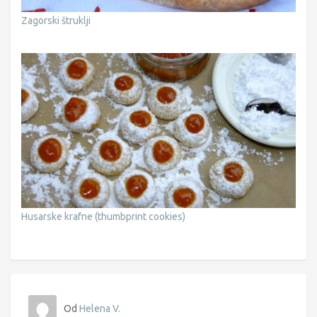
Zagorski štruklji
Husarske krafne (thumbprint cookies)
Od
Helena V.