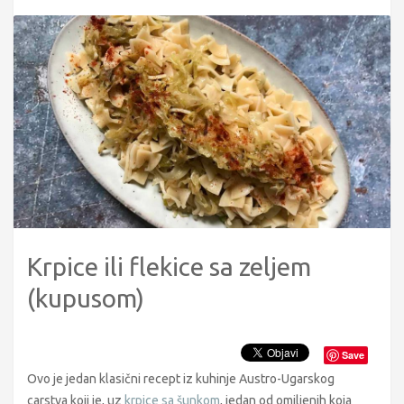
Krpice ili flekice sa zeljem
(kupusom)
Save
Ovo je jedan klasični recept iz kuhinje Austro-Ugarskog
carstva koji je, uz
krpice sa šunkom
, jedan od omiljenih koja