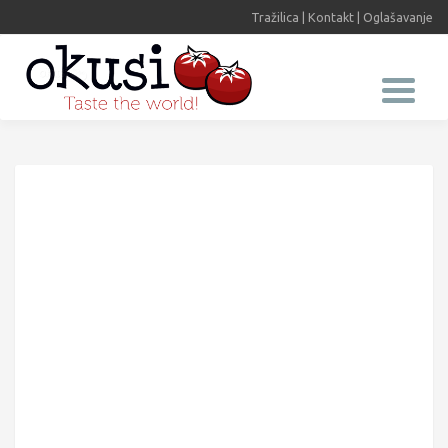
Tražilica
|
Kontakt
|
Oglašavanje