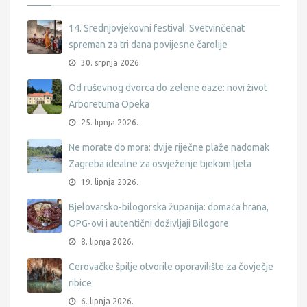
14. Srednjovjekovni festival: Svetvinčenat
spreman za tri dana povijesne čarolije
30. srpnja 2026.
Od ruševnog dvorca do zelene oaze: novi život
Arboretuma Opeka
25. lipnja 2026.
Ne morate do mora: dvije riječne plaže nadomak
Zagreba idealne za osvježenje tijekom ljeta
19. lipnja 2026.
Bjelovarsko-bilogorska županija: domaća hrana,
OPG-ovi i autentični doživljaji Bilogore
8. lipnja 2026.
Cerovačke špilje otvorile oporavilište za čovječje
ribice
6. lipnja 2026.