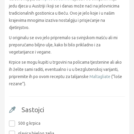
jedu djeca u Austriji i koji se i danas može naći na jelovnicima
tradicionalnih gostionica u Beču. Ovo je jelo koje i u našim
krajevima mnogima izaziva nostalgiju i prisjećanje na
djetinjstvo.
U originalu se ovo jelo pripremalo sa svinjskom mašću ali mi
preporučamo biljno ulje, kako bi bilo prikladno i za
vegetarijance i vegane.
Krpice se mogu kupiti u trgovini na policama tjestenine ali ako
ih želite sami raditi, eventualno i u u bezglutenskoj varijanti,
pripremite ih po ovom receptu za talijanske
Maltagliate
(“loše
rezane”).
Sastojci
500 g krpica
glavica bijelog zelja