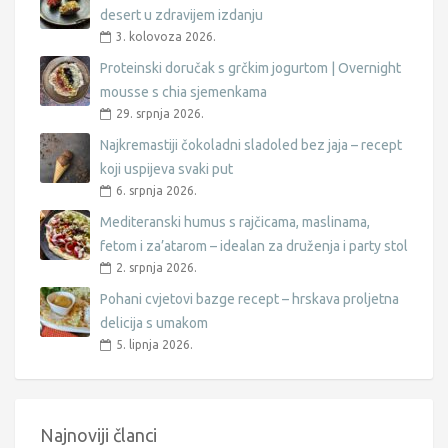
desert u zdravijem izdanju
3. kolovoza 2026.
Proteinski doručak s grčkim jogurtom | Overnight
mousse s chia sjemenkama
29. srpnja 2026.
Najkremastiji čokoladni sladoled bez jaja – recept
koji uspijeva svaki put
6. srpnja 2026.
Mediteranski humus s rajčicama, maslinama,
fetom i za’atarom – idealan za druženja i party stol
2. srpnja 2026.
Pohani cvjetovi bazge recept – hrskava proljetna
delicija s umakom
5. lipnja 2026.
Najnoviji članci