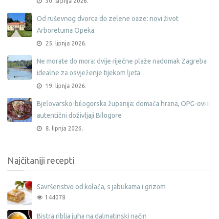
30. srpnja 2026.
Od ruševnog dvorca do zelene oaze: novi život
Arboretuma Opeka
25. lipnja 2026.
Ne morate do mora: dvije riječne plaže nadomak Zagreba
idealne za osvježenje tijekom ljeta
19. lipnja 2026.
Bjelovarsko-bilogorska županija: domaća hrana, OPG-ovi i
autentični doživljaji Bilogore
8. lipnja 2026.
Najčitaniji recepti
Savršenstvo od kolača, s jabukama i grizom
144078
Bistra riblja juha na dalmatinski način