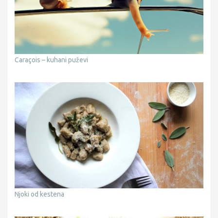
Caraçois – kuhani puževi
Njoki od kestena