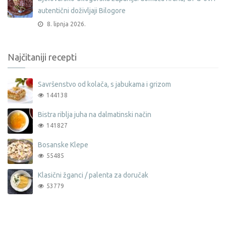
autentični doživljaji Bilogore
8. lipnja 2026.
Najčitaniji recepti
Savršenstvo od kolača, s jabukama i grizom
144138
Bistra riblja juha na dalmatinski način
141827
Bosanske Klepe
55485
Klasični žganci / palenta za doručak
53779