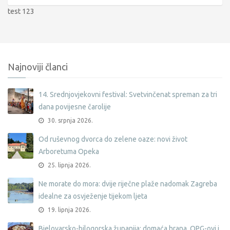
test 123
Najnoviji članci
14. Srednjovjekovni festival: Svetvinčenat spreman za tri
dana povijesne čarolije
30. srpnja 2026.
Od ruševnog dvorca do zelene oaze: novi život
Arboretuma Opeka
25. lipnja 2026.
Ne morate do mora: dvije riječne plaže nadomak Zagreba
idealne za osvježenje tijekom ljeta
19. lipnja 2026.
Bjelovarsko-bilogorska županija: domaća hrana, OPG-ovi i