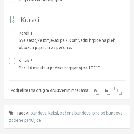
Koraci
Korak 1
Sve sastojke izmješati pa žlicom vaditi hrpice na pleh
obložen papirom za pečenje.
Korak 2
Peći 10 minuta u pećnici zagrijanoj na 175°C.
Podijelite i na drugim društvenim mrežama:
Tagovi:
bundeva
,
keksi
,
pečena bundeva
,
pire od bundeve
,
zobene pahuljice