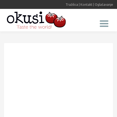
Tražilica
|
Kontakt
|
Oglašavanje