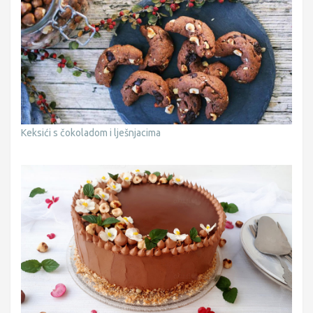
Keksići s čokoladom i lješnjacima