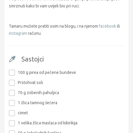
smrznuti kako bi vam uvijek bio pri ruci.
Tamaru možete pratiti osim na blogu, i na njenom
facebook
ili
instagram
računu.
Sastojci
100 g pirea od pečene bundeve
Prstohvat soli
70 g zobenih pahuljica
1 žlica tamnog šećera
cimet
1 velika žlica maslaca od kikirikija
50 g čokoladnih kapljica