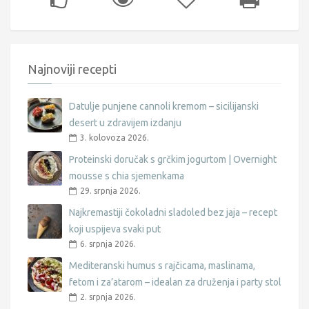
Najnoviji recepti
Datulje punjene cannoli kremom – sicilijanski
desert u zdravijem izdanju
3. kolovoza 2026.
Proteinski doručak s grčkim jogurtom | Overnight
mousse s chia sjemenkama
29. srpnja 2026.
Najkremastiji čokoladni sladoled bez jaja – recept
koji uspijeva svaki put
6. srpnja 2026.
Mediteranski humus s rajčicama, maslinama,
fetom i za’atarom – idealan za druženja i party stol
2. srpnja 2026.