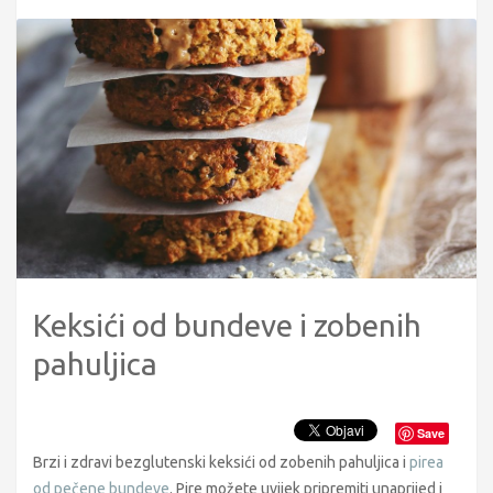
Keksići od bundeve i zobenih
pahuljica
Save
Brzi i zdravi bezglutenski keksići od zobenih pahuljica i
pirea
od pečene bundeve
. Pire možete uvijek pripremiti unaprijed i