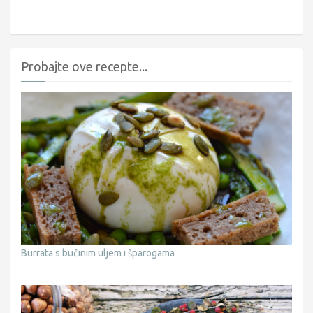
Probajte ove recepte...
Burrata s bučinim uljem i šparogama