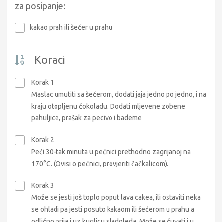
za posipanje:
kakao prah ili šećer u prahu
Koraci
Korak 1
Maslac umutiti sa šećerom, dodati jaja jedno po jedno, i na
kraju otopljenu čokoladu. Dodati mljevene zobene
pahuljice, prašak za pecivo i bademe
Korak 2
Peći 30-tak minuta u pećnici prethodno zagrijanoj na
170°C. (Ovisi o pećnici, provjeriti čačkalicom).
Korak 3
Može se jesti još toplo poput lava cakea, ili ostaviti neka
se ohladi pa jesti posuto kakaom ili šećerom u prahu a
odlično prija i uz kuglicu sladoleda. Može se čuvati i u