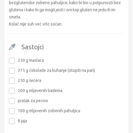
bezglutenske zobene pahuljice, kako bi bio u potpunosti bez
glutena i kako bi ga mogli jesti i oni koji gluten ne jedu ili im
smeta.
Kolač nije suh već vrlo sočan.
Sastojci
250 g maslaca
375 g čokolade za kuhanje (otopiti na pari)
250 g šećera
200 g mljevenih badema
prašak za pecivo
100 g mljevenih zobenih pahuljica
8 jaja