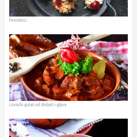
Firentinci
Lovački gulaš od divljači i gljiva