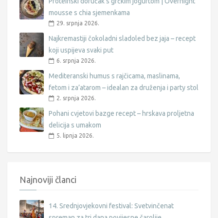
Proteinski doručak s grčkim jogurtom | Overnight
mousse s chia sjemenkama
29. srpnja 2026.
Najkremastiji čokoladni sladoled bez jaja – recept
koji uspijeva svaki put
6. srpnja 2026.
Mediteranski humus s rajčicama, maslinama,
fetom i za’atarom – idealan za druženja i party stol
2. srpnja 2026.
Pohani cvjetovi bazge recept – hrskava proljetna
delicija s umakom
5. lipnja 2026.
Najnoviji članci
14. Srednjovjekovni festival: Svetvinčenat
spreman za tri dana povijesne čarolije