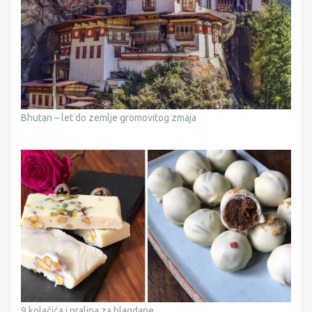
Bhutan – let do zemlje gromovitog zmaja
9 kolačića i pralina za blagdane