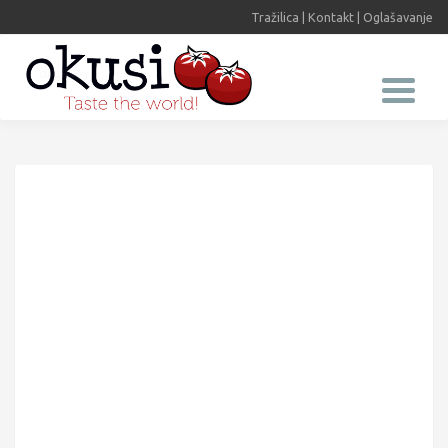
Tražilica
|
Kontakt
|
Oglašavanje