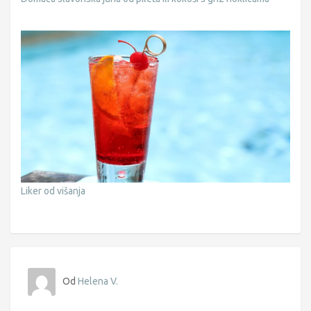
Liker od višanja
Od
Helena V.