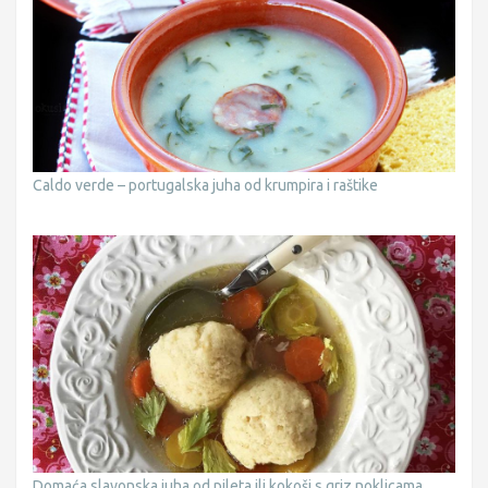
Caldo verde – portugalska juha od krumpira i raštike
Domaća slavonska juha od pileta ili kokoši s griz noklicama