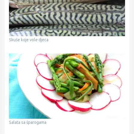
Skuše koje vole djeca
Salata sa šparogama