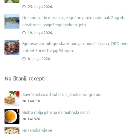
25. lipnja 2026.
Ne morate do mora: dvije riječne plaže nadomak Zagreba
idealne za osvježenje tijekom ljeta
19. lipnja 2026.
Bjelovarsko-bilogorska županija: domaća hrana, OPG-ovi i
autentični doživljaji Bilogore
8. lipnja 2026.
Najčitaniji recepti
Savršenstvo od kolača, s jabukama i grizom
144130
Bistra riblja juha na dalmatinski način
141826
Bosanske Klepe