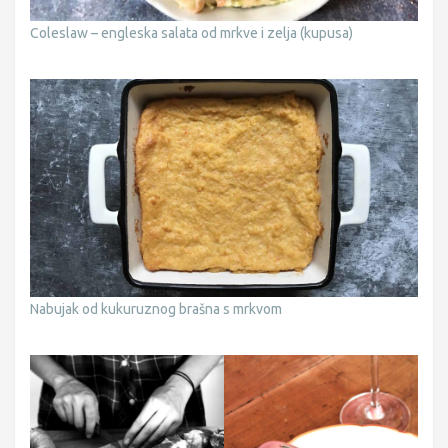
Coleslaw – engleska salata od mrkve i zelja (kupusa)
Nabujak od kukuruznog brašna s mrkvom