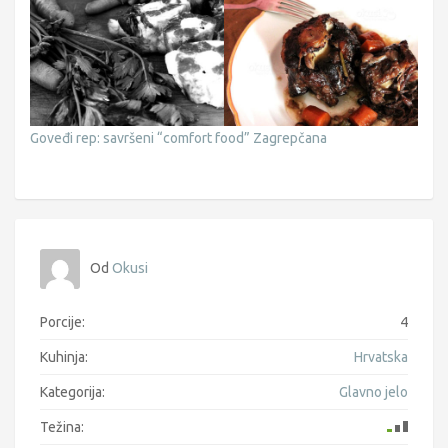
Goveđi rep: savršeni “comfort food” Zagrepčana
Od
Okusi
Porcije:
4
Kuhinja:
Hrvatska
Kategorija:
Glavno jelo
Težina: