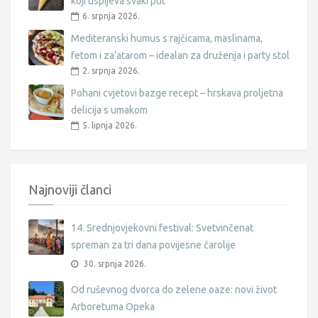
koji uspijeva svaki put
6. srpnja 2026.
Mediteranski humus s rajčicama, maslinama,
fetom i za’atarom – idealan za druženja i party stol
2. srpnja 2026.
Pohani cvjetovi bazge recept – hrskava proljetna
delicija s umakom
5. lipnja 2026.
Najnoviji članci
14. Srednjovjekovni festival: Svetvinčenat
spreman za tri dana povijesne čarolije
30. srpnja 2026.
Od ruševnog dvorca do zelene oaze: novi život
Arboretuma Opeka