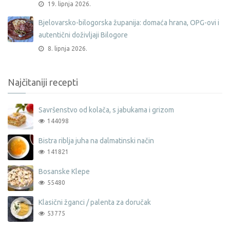
19. lipnja 2026.
Bjelovarsko-bilogorska županija: domaća hrana, OPG-ovi i
autentični doživljaji Bilogore
8. lipnja 2026.
Najčitaniji recepti
Savršenstvo od kolača, s jabukama i grizom
144098
Bistra riblja juha na dalmatinski način
141821
Bosanske Klepe
55480
Klasični žganci / palenta za doručak
53775