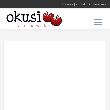
Tražilica
|
Kontakt
|
Oglašavanje