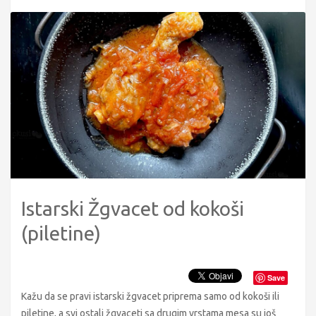
Istarski Žgvacet od kokoši
(piletine)
Save
Kažu da se pravi istarski žgvacet priprema samo od kokoši ili
piletine, a svi ostali žgvaceti sa drugim vrstama mesa su još