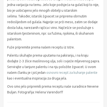
jedna varijacija na temu. Jelo koje podsjeća na gulaš koji to nije,
bio je uobičajeno jelo mnogih obitelji u istarskim
selima. Također, istarski žgvacet se priprema obrnutim
redoslijedom od gulaša. Najprije se prži meso, zatim se dodaje
dosta luka, narezanih rajčica i vino. Najčešće se poslužuje s
istarskom tjesteninom, npr. sa fužima, njokima, ili skuhanom
palentom.
Fuže pripremite prema našem receptu iz Istre.
Palentu skuhajte prema uputama na pakiranju, i na kraju
dodajte 2-3 žlice maslinovog ulja, soli i svježe mljevenog papra.
Servirajte u tanjure palentu i na nju položite žgvacet. U ovom
našem članku je i još jedan
osnovni recept za kuhanje palente
kao i eventualna inspiracija za druga jela.
Ovo smo jelo pripremili prema receptu naše suradnice Nevene
Buljan. Fotografija: Helena Varendorff