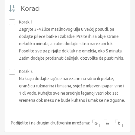
Koraci
Korak 1
Zagrijte 3-4 žlice maslinovog ulja u većoj posudi, pa
dodajte pileće batke i zabatke. Pržite ih sa obje strane
nekoliko minuta, a zatim dodajte sitno narezani luk.
Posolite sve pa pirjajte dok luk ne omekša, oko 5 minuta.
Zatim dodajte protisnuti češnjak, dozvolite da pusti miris.
Korak 2
Na kraju dodajte rajčice narezane na sitno ili pelate,
grančicu ružmarina i timijana, svježe mljeveni papar, vino i
1 dl vode. Kuhajte sve na srednje laganoj vatri oko sat
vremena dok meso ne bude kuhano i umak se ne zgusne.
Podijelite i na drugim društvenim mrežama: