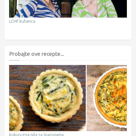
LCHF kuharica
Probajte ove recepte...
Kukuruzna pita sa šparogama