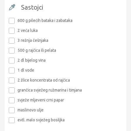
Sastojci
600 g pilećih bataka i zabataka
2 veća luka
3 režnja češnjaka
500 g rajčica ili pelata
2 dl bijelog vina
1 dl vode
2 žlice koncentrata od rajčica
grančica svježeg ružmarina i timjana
svježe mljeveni crni papar
maslinovo ulje
evtl. malo svježeg bosiljka