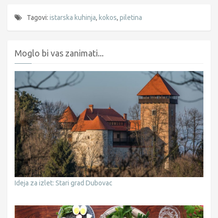
Tagovi:
istarska kuhinja
,
kokos
,
piletina
Moglo bi vas zanimati...
Ideja za izlet: Stari grad Dubovac