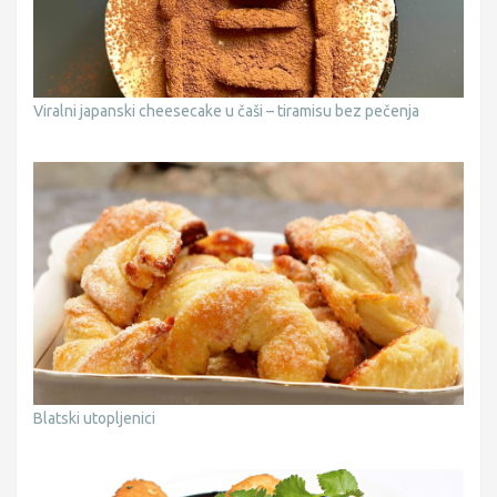
Viralni japanski cheesecake u čaši – tiramisu bez pečenja
Blatski utopljenici