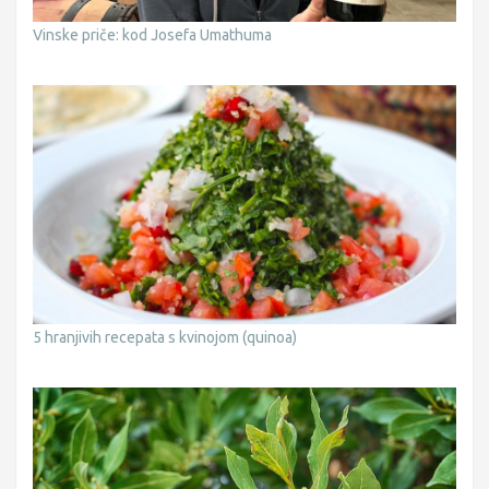
Vinske priče: kod Josefa Umathuma
5 hranjivih recepata s kvinojom (quinoa)