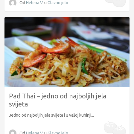
Od
Helena V.
u
Glavno jelo
Pad Thai – jedno od najboljih jela
svijeta
Jedno od najboljih jela svijeta i u vašoj kuhinji...
Od
Helena V.
u
Glavno jelo