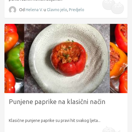
Od
Helena V.
u
Glavno jelo
,
Predjelo
Punjene paprike na klasični način
Klasične punjene paprike su pravi hit svakog ljeta...