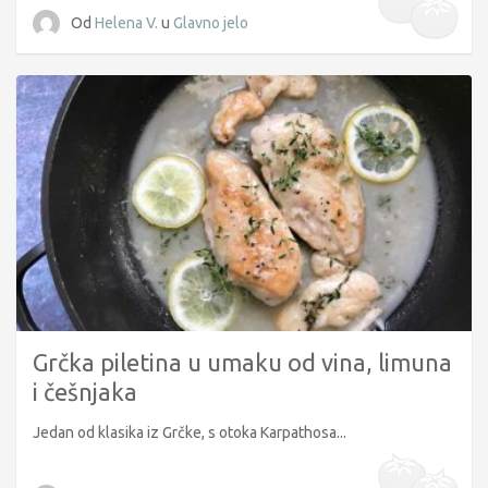
Od
Helena V.
u
Glavno jelo
Grčka piletina u umaku od vina, limuna
i češnjaka
Jedan od klasika iz Grčke, s otoka Karpathosa...