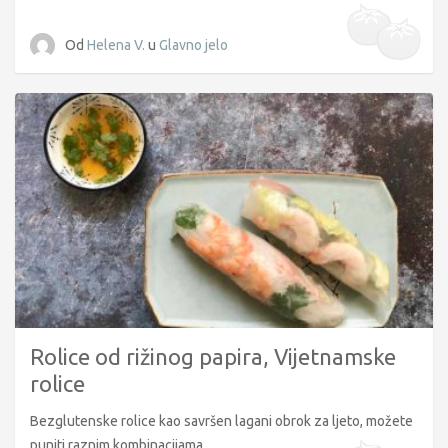
Od
Helena V.
u
Glavno jelo
Rolice od rižinog papira, Vijetnamske
rolice
Bezglutenske rolice kao savršen lagani obrok za ljeto, možete
puniti raznim kombinacijama...