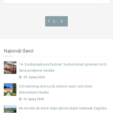
1
2
3
Najnoviji članci
14. Srednjovjekovni festival: Svetvinčenat spreman za tri
dana povijesne čarolije
30. srpnja 2026.
Od ruševnog dvorca do zelene oaze: novi život
Arboretuma Opeka
25. lipnja 2026.
Ne morate do mora: dvije riječne plaže nadomak Zagreba