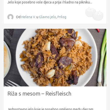
Jelo koje posebno vole djeca a prija i hladno na pikniku...
Od
Helena V.
u
Glavno jelo
,
Prilog
Riža s mesom – Reisfleisch
Jednostavno jelo koje je posebno omiljeno među djecom...