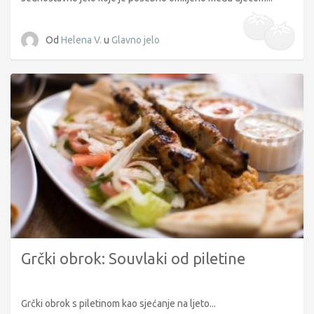
Od
Helena V.
u
Glavno jelo
Grčki obrok: Souvlaki od piletine
Grčki obrok s piletinom kao sjećanje na ljeto...