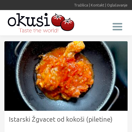
Tražilica
|
Kontakt
|
Oglašavanje
Istarski Žgvacet od kokoši (piletine)