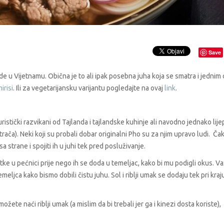
Save
ede u Vijetnamu. Obična je to ali ipak posebna juha koja se smatra i jednim
irisi
. Ili za vegetarijansku varijantu pogledajte na ovaj
link
.
ristički razvikani od Tajlanda i tajlandske kuhinje ali navodno jednako lijep
atrača). Neki koji su probali dobar originalni Pho su za njim upravo ludi. Čak
 strane i spojiti ih u juhi tek pred posluživanje.
etke u pećnici prije nego ih se doda u temeljac, kako bi mu podigli okus. V
meljca kako bismo dobili čistu juhu. Sol i riblji umak se dodaju tek pri kraj
ete naći riblji umak (a mislim da bi trebali jer ga i kinezi dosta koriste),