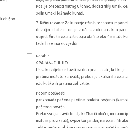
Poslije prebaciti natrag u lonac, dodati riblji umak, če
sojin umak i još malo kuhati.
ak obično
7. Rižini rezanci: Za kuhanje rižinih rezanaca je pone
dovoljno da ih se prelije vrućom vodom i nakon par 
ocijedi. Široki rezanci trebaju obično oko 4 minute ku
tada ih se mora ocijediti
Korak 7
SPAJANJE JUHE:
U svaku zdjelicu staviti na dno prvo salatu, koliko je
prstima možete zahvatiti, preko nje skuhanih rezana
isto koliko ih prstima zahvatite.
Potom poslagati:
par komada pečene piletine, omleta, pečenih škampi
pečenog povrća.
Preko svega staviti bosiljak (Thai ili obični, moramo i
malo improvizirati), svježi korijander, narezani čili ak
želite, pečeni luk koji smo pripremili na početku, peč