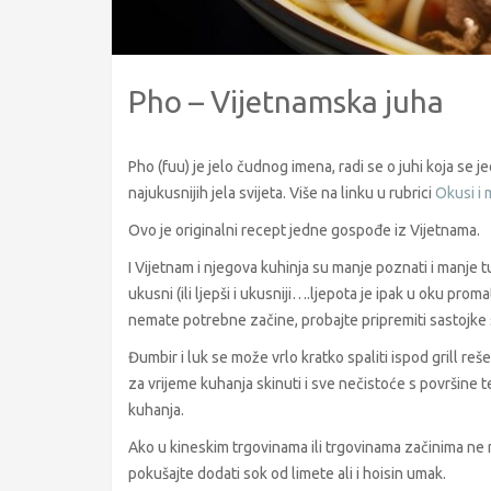
Pho – Vijetnamska juha
Pho (fuu) je jelo čudnog imena, radi se o juhi koja se j
najukusnijih jela svijeta. Više na linku u rubrici
Okusi i m
Ovo je originalni recept jedne gospođe iz Vijetnama.
I Vijetnam i njegova kuhinja su manje poznati i manje tu
ukusni (ili ljepši i ukusniji….ljepota je ipak u oku prom
nemate potrebne začine, probajte pripremiti sastojke sa
Đumbir i luk se može vrlo kratko spaliti ispod grill reš
za vrijeme kuhanja skinuti i sve nečistoće s površine te
kuhanja.
Ako u kineskim trgovinama ili trgovinama začinima ne mož
pokušajte dodati sok od limete ali i hoisin umak.