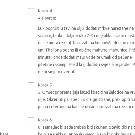
Korak 4
4. Povrće:
Luk popržiti u tavi na ulju, dodati mrkve narezane na
štapiće, tanko, duljine oko 2-3 cm (koliko stane u us
da se mora rezati). Narezati na komadiće duljine oko
cm: Thailong beans ili obične mahune, mahunice. Prži
minuta i onda dodati malo vode te umak od pečene
piletine i škampi. Pred kraj dodati i svježi korijander.
ne bi smjelo uvenuti.
Korak 5
5. Omlet priprema: jaja istući i baciti na šalotice na v
ulje. Okrenuti pa ispeći i s druge strane, preklopiti n
pa na četvrtinu pa kad se ohladi narezati na rezance
Korak 6
6. Temeljac bi sada trebao biti skuhan. Staviti dio na 
iban)
kojoj se pekla piletina ili škampi, kako bi pokupio sav