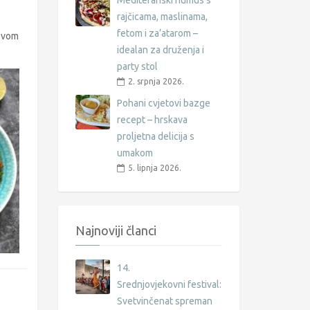
Mediteranski humus s
rajčicama, maslinama,
fetom i za’atarom –
 ovom
idealan za druženja i
party stol
2. srpnja 2026.
Pohani cvjetovi bazge
recept – hrskava
proljetna delicija s
umakom
5. lipnja 2026.
Najnoviji članci
14.
Srednjovjekovni festival:
Svetvinčenat spreman