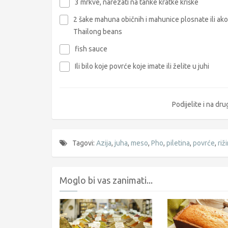
3 mrkve, narezati na tanke kratke kriške
2 šake mahuna običnih i mahunice plosnate ili ako
Thailong beans
fish sauce
Ili bilo koje povrće koje imate ili želite u juhi
Podijelite i na d
Tagovi:
Azija
,
juha
,
meso
,
Pho
,
piletina
,
povrće
,
riž
Moglo bi vas zanimati...