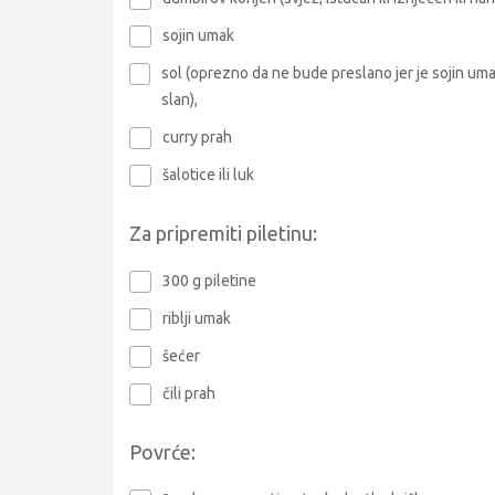
sojin umak
sol (oprezno da ne bude preslano jer je sojin um
slan),
curry prah
šalotice ili luk
Za pripremiti piletinu:
300 g piletine
riblji umak
šećer
čili prah
Povrće: