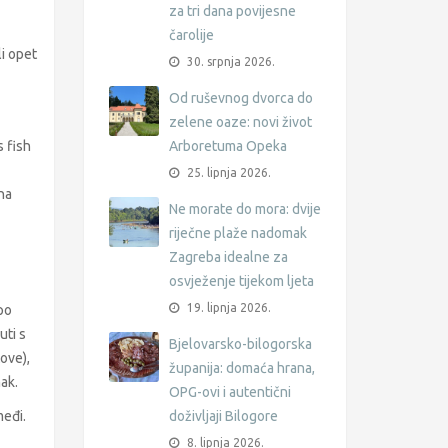
za tri dana povijesne
čarolije
li opet
30. srpnja 2026.
Od ruševnog dvorca do
zelene oaze: novi život
s fish
Arboretuma Opeka
25. lipnja 2026.
na
Ne morate do mora: dvije
riječne plaže nadomak
Zagreba idealne za
osvježenje tijekom ljeta
19. lipnja 2026.
po
uti s
Bjelovarsko-bilogorska
ove),
županija: domaća hrana,
mak.
OPG-ovi i autentični
međi.
doživljaji Bilogore
8. lipnja 2026.