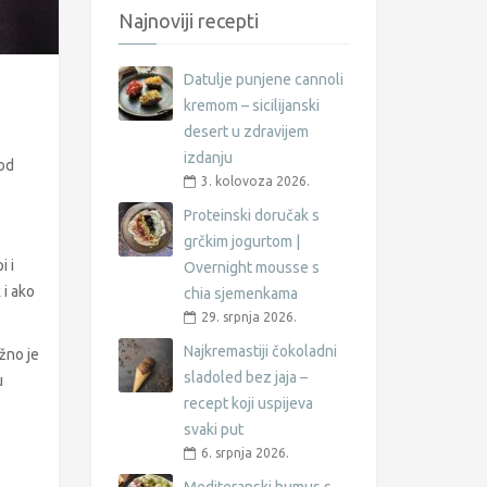
Najnoviji recepti
Datulje punjene cannoli
kremom – sicilijanski
desert u zdravijem
izdanju
 od
3. kolovoza 2026.
Proteinski doručak s
grčkim jogurtom |
i i
Overnight mousse s
 i ako
chia sjemenkama
29. srpnja 2026.
Najkremastiji čokoladni
ažno je
sladoled bez jaja –
u
recept koji uspijeva
svaki put
6. srpnja 2026.