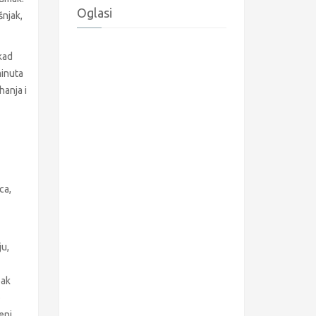
Oglasi
šnjak,
kad
minuta
hanja i
ca,
ju,
pak
o
eni