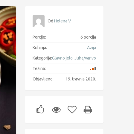
Od
Helena V.
Porcije:
6 porcija
Kuhinja:
Azija
Kategorija:
Glavno jelo
,
Juha/varivo
Težina:
Objavljeno:
19. travnja 2020.