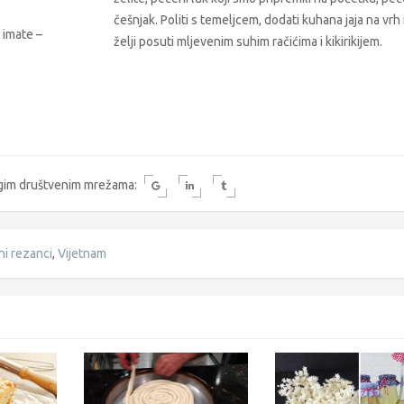
češnjak. Politi s temeljcem, dodati kuhana jaja na vrh 
 imate –
želji posuti mljevenim suhim račićima i kikirikijem.
rugim društvenim mrežama:
ini rezanci
,
Vijetnam