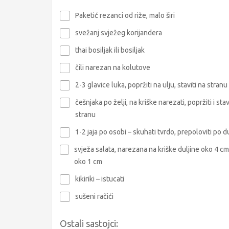
Paketić rezanci od riže, malo širi
svežanj svježeg korijandera
thai bosiljak ili bosiljak
čili narezan na kolutove
2-3 glavice luka, popržiti na ulju, staviti na stranu
češnjaka po želji, na kriške narezati, popržiti i stav
stranu
1-2 jaja po osobi – skuhati tvrdo, prepoloviti po du
svježa salata, narezana na kriške duljine oko 4 cm 
oko 1 cm
kikiriki – istucati
sušeni račići
Ostali sastojci: