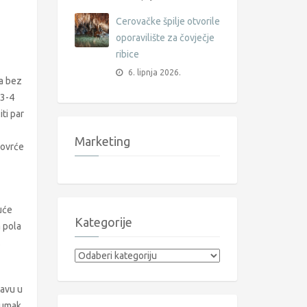
Cerovačke špilje otvorile
oporavilište za čovječje
ribice
6. lipnja 2026.
ta bez
 3-4
ti par
Marketing
 Povrće
ruće
Kategorije
a pola
.
Kategorije
tavu u
 umak.