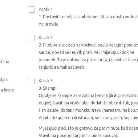
Korak 1
1. Pristaviti temeljac s piletinom. Staviti dosta vode a
ne previše.
Korak 2
2. Piletina: narezati na kockice, baciti na ulje i posuti 
sauce, dodati šećer, čili prah. Peći miješajući dok ne
posmeđi. To je gotovo za par minuta, izvaditi iz tave 
iti na
tanjurić a umak sačuvati.
ljini
Korak 3
3. Škampi:
a širine
Oguljene škampe zarezati na leđima (ili ih prerezati 
duljini), baciti na vruće ulje, dodati šalotice ili luk, pos
fish sauce, dodati limunsku travu (narezanu na kolut
đumbir (izgnječen ili istucan), sol, curry prah, soja u
Miješajući peći. I to je gotovo za par minuta, kad pos
Staviti na posebni tanjurić a umak sačuvati.