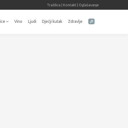
Tražilica
|
Kontakt
|
Oglašavanje
tice
Vino
Ljudi
Dječji kutak
Zdravlje