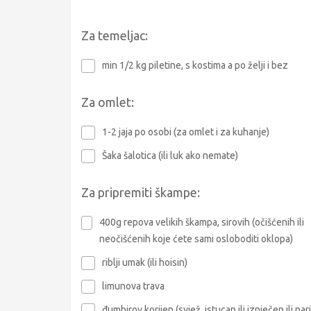
Za temeljac:
min 1/2 kg piletine, s kostima a po želji i bez
Za omlet:
1-2 jaja po osobi (za omlet i za kuhanje)
Šaka šalotica (ili luk ako nemate)
Za pripremiti škampe:
400g repova velikih škampa, sirovih (očišćenih ili
neočišćenih koje ćete sami osloboditi oklopa)
riblji umak (ili hoisin)
limunova trava
đumbirov korijen (svjež, istucan ili iznječen ili nar