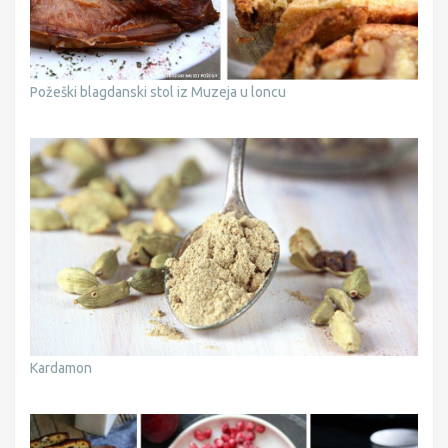
Požeški blagdanski stol iz Muzeja u loncu
Kardamon