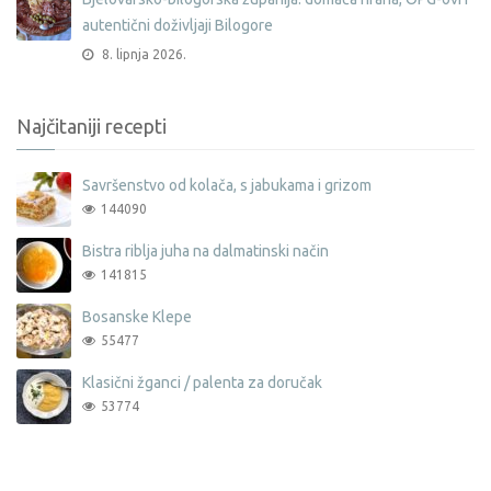
autentični doživljaji Bilogore
8. lipnja 2026.
Najčitaniji recepti
Savršenstvo od kolača, s jabukama i grizom
144090
Bistra riblja juha na dalmatinski način
141815
Bosanske Klepe
55477
Klasični žganci / palenta za doručak
53774