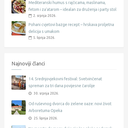
Mediteranski humus s rajčicama, maslinama,
fetom i za’atarom – idealan za druženja i party stol
2. srpnja 2026.
Pohani cvjetovi bazge recept – hrskava proljetna
delicija s umakom
5. lipnja 2026.
Najnoviji članci
14. Srednjovjekovni festival: Svetvinčenat
spreman za tri dana povijesne čarolije
30. srpnja 2026.
Od ruševnog dvorca do zelene oaze: novi život
Arboretuma Opeka
25. lipnja 2026.