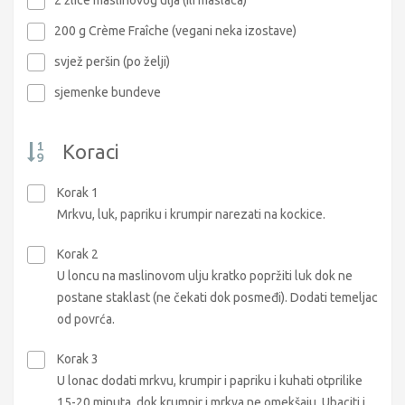
200 g Crème Fraîche (vegani neka izostave)
svjež peršin (po želji)
sjemenke bundeve
Koraci
Korak 1
Mrkvu, luk, papriku i krumpir narezati na kockice.
Korak 2
U loncu na maslinovom ulju kratko popržiti luk dok ne
postane staklast (ne čekati dok posmeđi). Dodati temeljac
od povrća.
Korak 3
U lonac dodati mrkvu, krumpir i papriku i kuhati otprilike
15-20 minuta, dok krumpir i mrkva ne omekšaju. Ubaciti i