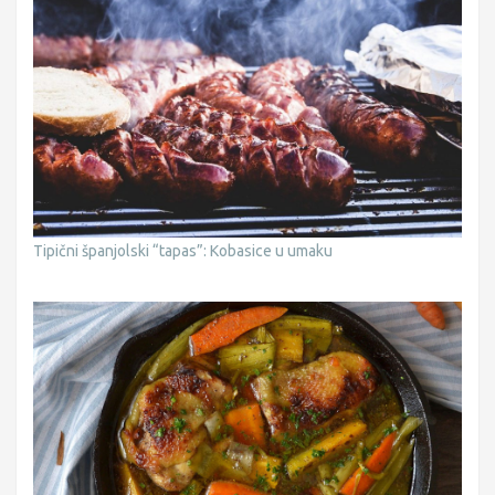
Tipični španjolski “tapas”: Kobasice u umaku