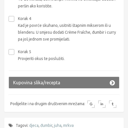
peršin ako koristite.
Korak 4
Kad je povrće skuhano, usitniti štapnim mikserom ili u
blenderu. U smjesu dodati Crème Fraîche, đumbir i curry
pa još jednom sve promiješati.
Korak 5
Provjeriti okus te poslužiti.
Kupovina slika/recepta
Podijelite i na drugim društvenim mrežama:
Tagovi:
djeca
,
đumbir
,
juha
,
mrkva