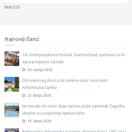
test 123
Najnoviji članci
14. Srednjovjekovni festival: Svetvinčenat spreman za tri
dana povijesne čarolije
30. srpnja 2026.
Od ruševnog dvorca do zelene oaze: novi život
Arboretuma Opeka
25. lipnja 2026.
Ne morate do mora: dvije riječne plaže nadomak Zagreba
idealne za osvježenje tijekom ljeta
19. lipnja 2026.
Bjelovarsko-bilogorska županija: domaća hrana, OPG-ovi i