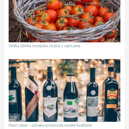
Velika zbirka recepata za jela s rajčicama
Plavi ceker – oznaka proizvoda visoke kvalitete