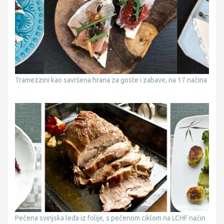
Tramezzini kao savršena hrana za goste i zabave, na 17 načina
Pečena svinjska leđa iz folije, s pečenom ciklom na LCHF način