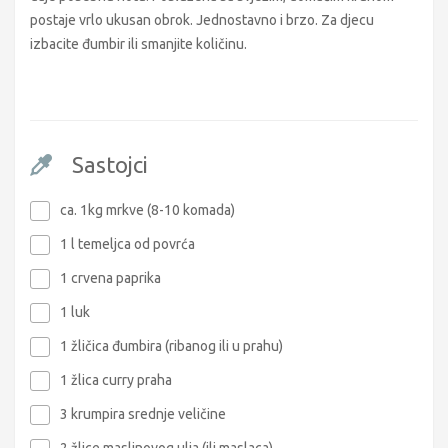
postaje vrlo ukusan obrok. Jednostavno i brzo. Za djecu
izbacite đumbir ili smanjite količinu.
Sastojci
ca. 1kg mrkve (8-10 komada)
1 l temeljca od povrća
1 crvena paprika
1 luk
1 žličica đumbira (ribanog ili u prahu)
1 žlica curry praha
3 krumpira srednje veličine
2 žlice maslinovog ulja (ili maslaca)