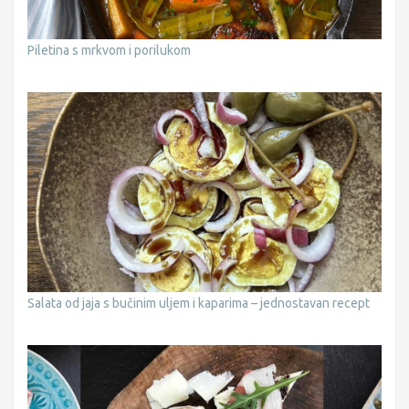
Piletina s mrkvom i porilukom
Salata od jaja s bučinim uljem i kaparima – jednostavan recept