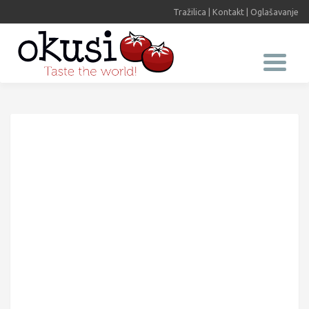
Tražilica
|
Kontakt
|
Oglašavanje