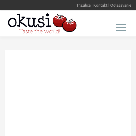
Tražilica
|
Kontakt
|
Oglašavanje