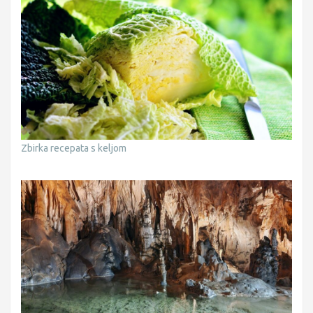
Zbirka recepata s keljom