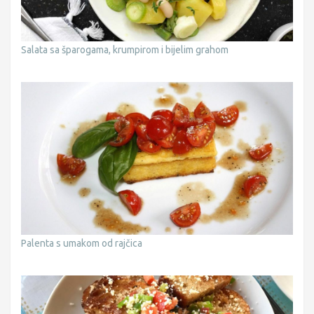
Salata sa šparogama, krumpirom i bijelim grahom
Palenta s umakom od rajčica