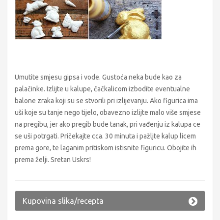
Umutite smjesu gipsa i vode. Gustoća neka bude kao za
palačinke. Izlijte u kalupe, čačkalicom izbodite eventualne
balone zraka koji su se stvorili pri izlijevanju. Ako figurica ima
uši koje su tanje nego tijelo, obavezno izlijte malo više smjese
na pregibu, jer ako pregib bude tanak, pri vađenju iz kalupa ce
se uši potrgati. Pričekajte cca. 30 minuta i pažljte kalup licem
prema gore, te laganim pritiskom istisnite figuricu. Obojite ih
prema želji. Sretan Uskrs!
Kupovina slika/recepta