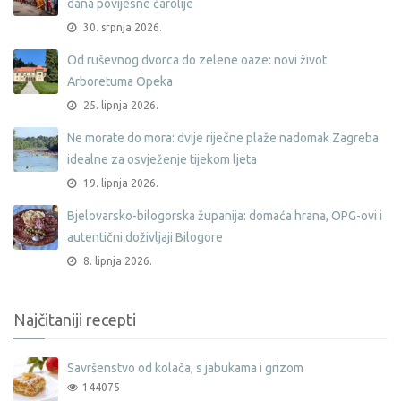
dana povijesne čarolije
30. srpnja 2026.
Od ruševnog dvorca do zelene oaze: novi život
Arboretuma Opeka
25. lipnja 2026.
Ne morate do mora: dvije riječne plaže nadomak Zagreba
idealne za osvježenje tijekom ljeta
19. lipnja 2026.
Bjelovarsko-bilogorska županija: domaća hrana, OPG-ovi i
autentični doživljaji Bilogore
8. lipnja 2026.
Najčitaniji recepti
Savršenstvo od kolača, s jabukama i grizom
144075