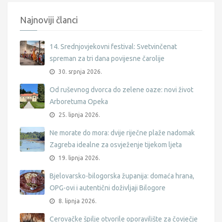
Najnoviji članci
14. Srednjovjekovni festival: Svetvinčenat
spreman za tri dana povijesne čarolije
30. srpnja 2026.
Od ruševnog dvorca do zelene oaze: novi život
Arboretuma Opeka
25. lipnja 2026.
Ne morate do mora: dvije riječne plaže nadomak
Zagreba idealne za osvježenje tijekom ljeta
19. lipnja 2026.
Bjelovarsko-bilogorska županija: domaća hrana,
OPG-ovi i autentični doživljaji Bilogore
8. lipnja 2026.
Cerovačke špilje otvorile oporavilište za čovječje