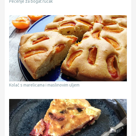
Pečenje za bogat ručak
Kolač s marelicama i maslinovim uljem