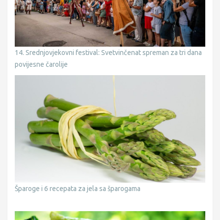
14. Srednjovjekovni festival: Svetvinčenat spreman za tri dana
povijesne čarolije
Šparoge i 6 recepata za jela sa šparogama