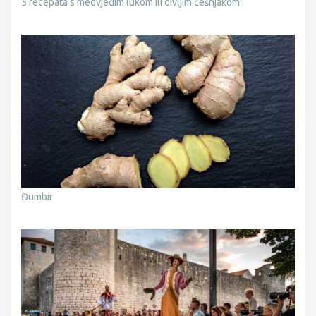
5 recepata s medvjeđim lukom ili divljim češnjakom
Đumbir