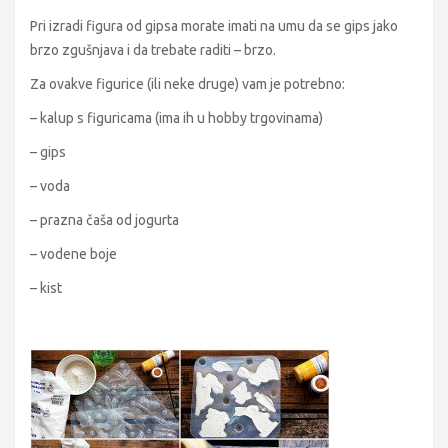
Pri izradi figura od gipsa morate imati na umu da se gips jako
brzo zgušnjava i da trebate raditi – brzo.
Za ovakve figurice (ili neke druge) vam je potrebno:
– kalup s figuricama (ima ih u hobby trgovinama)
– gips
– voda
– prazna čaša od jogurta
– vodene boje
– kist