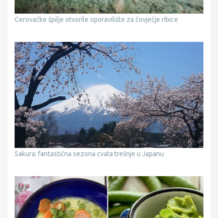
Cerovačke špilje otvorile oporavilište za čovječje ribice
Sakura: fantastična sezona cvata trešnje u Japanu