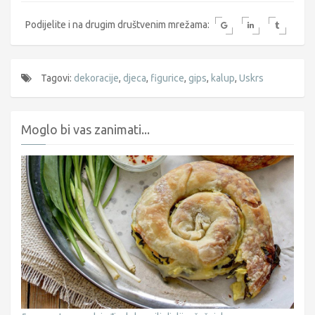
Podijelite i na drugim društvenim mrežama:
Tagovi:
dekoracije
,
djeca
,
figurice
,
gips
,
kalup
,
Uskrs
Moglo bi vas zanimati...