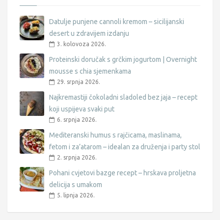
Datulje punjene cannoli kremom – sicilijanski
desert u zdravijem izdanju
3. kolovoza 2026.
Proteinski doručak s grčkim jogurtom | Overnight
mousse s chia sjemenkama
29. srpnja 2026.
Najkremastiji čokoladni sladoled bez jaja – recept
koji uspijeva svaki put
6. srpnja 2026.
Mediteranski humus s rajčicama, maslinama,
fetom i za’atarom – idealan za druženja i party stol
2. srpnja 2026.
Pohani cvjetovi bazge recept – hrskava proljetna
delicija s umakom
5. lipnja 2026.