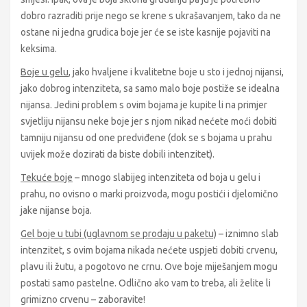
dobro razraditi prije nego se krene s ukrašavanjem, tako da ne
ostane ni jedna grudica boje jer će se iste kasnije pojaviti na
keksima.
Boje u gelu
, jako hvaljene i kvalitetne boje u sto i jednoj nijansi,
jako dobrog intenziteta, sa samo malo boje postiže se idealna
nijansa. Jedini problem s ovim bojama je kupite li na primjer
svjetliju nijansu neke boje jer s njom nikad nećete moći dobiti
tamniju nijansu od one predviđene (dok se s bojama u prahu
uvijek može dozirati da biste dobili intenzitet).
Tekuće boje
– mnogo slabijeg intenziteta od boja u gelu i
prahu, no ovisno o marki proizvoda, mogu postići i djelomično
jake nijanse boja.
Gel boje u tubi (uglavnom se prodaju u paketu)
– iznimno slab
intenzitet, s ovim bojama nikada nećete uspjeti dobiti crvenu,
plavu ili žutu, a pogotovo ne crnu. Ove boje miješanjem mogu
postati samo pastelne. Odlično ako vam to treba, ali želite li
grimizno crvenu – zaboravite!