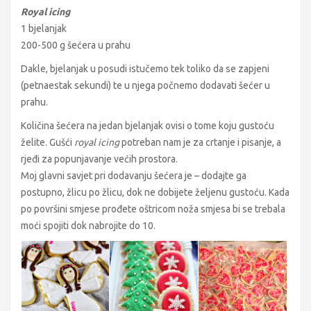
Royal icing
1 bjelanjak
200-500 g šećera u prahu
Dakle, bjelanjak u posudi istučemo tek toliko da se zapjeni
(petnaestak sekundi) te u njega počnemo dodavati šećer u
prahu.
Količina šećera na jedan bjelanjak ovisi o tome koju gustoću
želite. Gušći
royal icing
potreban nam je za crtanje i pisanje, a
rjeđi za popunjavanje većih prostora.
Moj glavni savjet pri dodavanju šećera je – dodajte ga
postupno, žlicu po žlicu, dok ne dobijete željenu gustoću. Kada
po površini smjese prođete oštricom noža smjesa bi se trebala
moći spojiti dok nabrojite do 10.