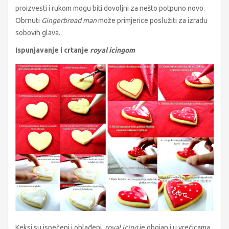
proizvesti i rukom mogu biti dovoljni za nešto potpuno novo.
Obrnuti
Gingerbread man
može primjerice poslužiti za izradu
sobovih glava.
Ispunjavanje i crtanje
royal icingom
Keksi su ispečeni i ohlađeni,
royal icing
je obojan i u vrećicama,