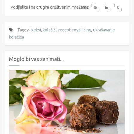
Podijelite i na drugim društvenim mrežama:
Tagovi:
keksi
,
kolačići
,
recept
,
royal icing
,
ukrašavanje
kolačića
Moglo bi vas zanimati...