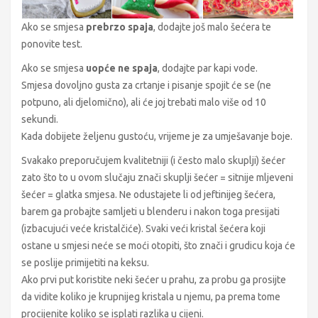
Ako se smjesa
prebrzo spaja
, dodajte još malo šećera te
ponovite test.
Ako se smjesa
uopće ne spaja
, dodajte par kapi vode.
Smjesa dovoljno gusta za crtanje i pisanje spojit će se (ne
potpuno, ali djelomično), ali će joj trebati malo više od 10
sekundi.
Kada dobijete željenu gustoću, vrijeme je za umješavanje boje.
Svakako preporučujem kvalitetniji (i često malo skuplji) šećer
zato što to u ovom slučaju znači skuplji šećer = sitnije mljeveni
šećer = glatka smjesa. Ne odustajete li od jeftinijeg šećera,
barem ga probajte samljeti u blenderu i nakon toga presijati
(izbacujući veće kristalčiće). Svaki veći kristal šećera koji
ostane u smjesi neće se moći otopiti, što znači i grudicu koja će
se poslije primijetiti na keksu.
Ako prvi put koristite neki šećer u prahu, za probu ga prosijte
da vidite koliko je krupnijeg kristala u njemu, pa prema tome
procijenite koliko se isplati razlika u cijeni.