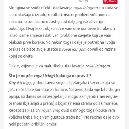
Tweet
Save
Mnogima se sviđa efekt ukrašavanja
royal icingom
, no kada se
sami okušaju u izradi, rezultati nisu ni približni viđenom na
slikama i u tom trenu odustaju od daljnjeg istraživanja i
pokušaja. Ovaj tekst objasnit će vam one osnovne korake pri
izradi same smjese i dati vam praktične savjete koji će vam
olakšati prve korake. No nakon toga i dalje je potrebna i volja i
praksa da biste svoje uratke s
royal icingom
doveli do razine
kojoj se divite.
Dakle, vrijeme je za malu školu ukrašavanja
royal icingom
!
Što je uopće
royal icing
i kako ga napraviti?
Royal icing
je jednostavna smjesa bjelanjaka i šećera koju su
još i naše bake koristile za kolače. Naravno, tada nije bilo drugih
opcija, ali danas se sirovi bjelanjci mogu zamijeniti i merengue-
prahom (bjelanjci u prahu) s kojima nema straha od salmonele.
Recept za klasični
royal icing
ovisi o mnogo toga (kolika vam
količina treba, koja vam gustoća treba itd.). No recimo da je ovo
neki početni približni omjer: