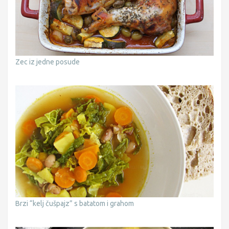
Zec iz jedne posude
Brzi “kelj čušpajz” s batatom i grahom