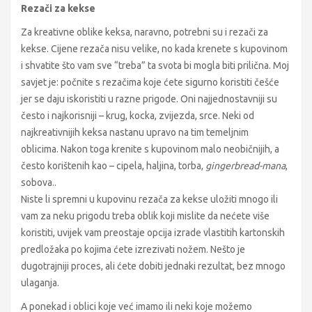
Rezači za kekse
Za kreativne oblike keksa, naravno, potrebni su i rezači za
kekse. Cijene rezača nisu velike, no kada krenete s kupovinom
i shvatite što vam sve “treba” ta svota bi mogla biti prilična. Moj
savjet je: počnite s rezačima koje ćete sigurno koristiti češće
jer se daju iskoristiti u razne prigode. Oni najjednostavniji su
često i najkorisniji – krug, kocka, zvijezda, srce. Neki od
najkreativnijih keksa nastanu upravo na tim temeljnim
oblicima. Nakon toga krenite s kupovinom malo neobičnijih, a
često korištenih kao – cipela, haljina, torba,
gingerbread-mana
,
sobova..
Niste li spremni u kupovinu rezača za kekse uložiti mnogo ili
vam za neku prigodu treba oblik koji mislite da nećete više
koristiti, uvijek vam preostaje opcija izrade vlastitih kartonskih
predložaka po kojima ćete izrezivati nožem. Nešto je
dugotrajniji proces, ali ćete dobiti jednaki rezultat, bez mnogo
ulaganja.
A ponekad i oblici koje već imamo ili neki koje možemo