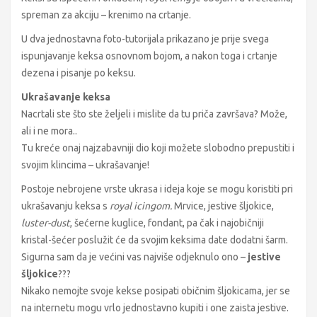
spreman za akciju – krenimo na crtanje.
U dva jednostavna foto-tutorijala prikazano je prije svega
ispunjavanje keksa osnovnom bojom, a nakon toga i crtanje
dezena i pisanje po keksu.
Ukrašavanje keksa
Nacrtali ste što ste željeli i mislite da tu priča završava? Može,
ali i ne mora..
Tu kreće onaj najzabavniji dio koji možete slobodno prepustiti i
svojim klincima – ukrašavanje!
Postoje nebrojene vrste ukrasa i ideja koje se mogu koristiti pri
ukrašavanju keksa s
royal icingom.
Mrvice, jestive šljokice,
luster-dust
, šećerne kuglice, fondant, pa čak i najobičniji
kristal-šećer poslužit će da svojim keksima date dodatni šarm.
Sigurna sam da je većini vas najviše odjeknulo ono –
jestive
šljokice
???
Nikako nemojte svoje kekse posipati običnim šljokicama, jer se
na internetu mogu vrlo jednostavno kupiti i one zaista jestive.