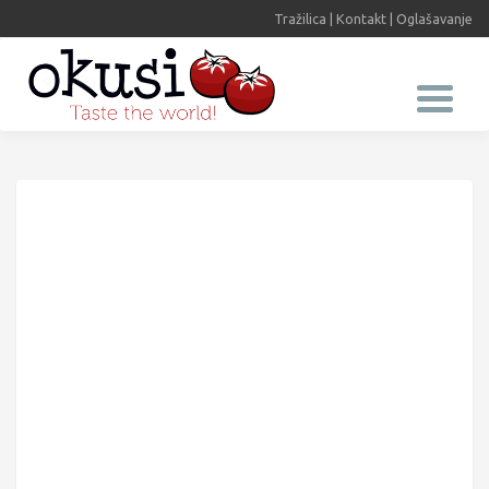
Tražilica
|
Kontakt
|
Oglašavanje