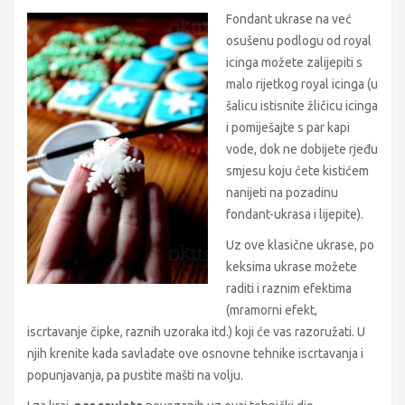
Fondant ukrase na već
osušenu podlogu od royal
icinga možete zalijepiti s
malo rijetkog royal icinga (u
šalicu istisnite žličicu icinga
i pomiješajte s par kapi
vode, dok ne dobijete rjeđu
smjesu koju ćete kistićem
nanijeti na pozadinu
fondant-ukrasa i lijepite).
Uz ove klasične ukrase, po
keksima ukrase možete
raditi i raznim efektima
(mramorni efekt,
iscrtavanje čipke, raznih uzoraka itd.) koji će vas razoružati. U
njih krenite kada savladate ove osnovne tehnike iscrtavanja i
popunjavanja, pa pustite mašti na volju.