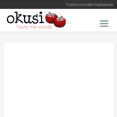
Tražilica
|
Kontakt
|
Oglašavanje