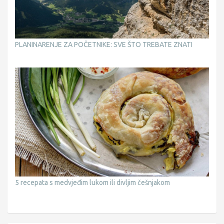
PLANINARENJE ZA POČETNIKE: SVE ŠTO TREBATE ZNATI
5 recepata s medvjeđim lukom ili divljim češnjakom