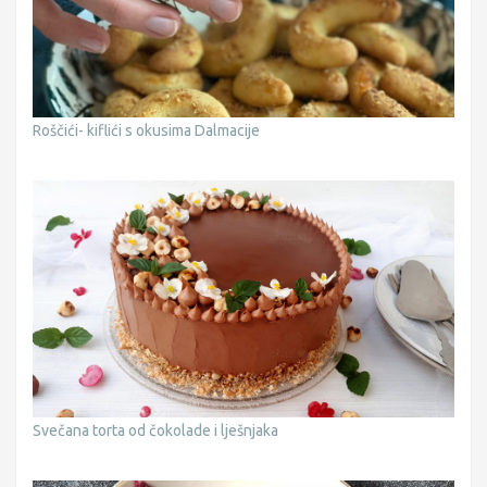
Roščići- kiflići s okusima Dalmacije
Svečana torta od čokolade i lješnjaka