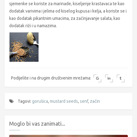
sjemenke se koriste za marinade, kiseljenje krastavaca te kao
dodatak varivima i jelima od kiselog kupusa i kelja, a koriste se i
kao dodatak pikantnim umacima, za začinjavanje salata, kao
dodatak riži i u namazima.
Podijelite i na drugim društvenim mrežama:
Tagovi:
gorušica
,
mustard seeds
,
senf
,
začin
Moglo bi vas zanimati...