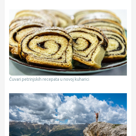
Čuvari petrinjskih recepata u novoj kuharici