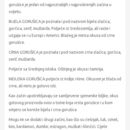
gorušice je jedan od najpoznatijih i najproširenijih začina u
svijetu.
BIJELA GORUŠICA je poznata i pod nazivom bijela slačica,
gorčica, senf, muštarda. Potječe iz Sredozemlja, ali raste i
uzgaja se i u Europi i Americi. Blažeg je mirisa okusa od crne
gorušice.
CRNA GORUŠICA je poznata i pod nazivom crna slačica, gorčica,
senf, muštarda.
Potječe sa Srednjeg Istoka. Oštrijeg je okusa i tamnija.
INDIJSKA GORUŠICA potječe iz Indije i Kine. Okusom je blaža od
crne, ali miris je gotovo isti.
Kao začin upotrebljavaju se samljevene sjemenke biljke, okus
gotovog proizvoda ovisi o tome koja vrsta gorušice i u kom
omjeru se koriste bijela i crna gorušica.
Mogu im se dodati i drugi začini, kao što su češnjak, luk, cimet,
kim, kardamon, đumbir, estragon, muškat i klinčići. Cijele