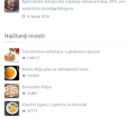
Bjelovarsko-bilogorska županija: domaća hrana, OPG-ovi i
autentični doživljaji Bilogore
8. lipnja 2026.
Najčitaniji recepti
Savršenstvo od kolača, s jabukama i grizom
144112
Bistra riblja juha na dalmatinski način
141823
Bosanske Klepe
55481
Klasični žganci / palenta za doručak
53777