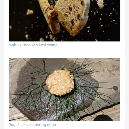
Najbolji recepti s kestenima
Pogačice iz kamenog doba