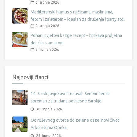
6. srpnja 2026.
Mediteranski humus s rajčicama, maslinama,
fetom i za’atarom – idealan za druženja i party stol
2. srpnja 2026.
Pohani cvjetovi bazge recept – hrskava proljetna
delicija s umakom
5. lipnja 2026.
Najnoviji članci
14. Srednjovjekovni festival: Svetvinčenat
spreman za tri dana povijesne čarolije
30. srpnja 2026.
Od ruševnog dvorca do zelene oaze: novi život
Arboretuma Opeka
25. lipnja 2026.