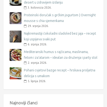
desert u zdravijem izdanju
3. kolovoza 2026.
Proteinski doručak s grčkim jogurtom | Overnight
mousse s chia sjemenkama
29. srpnja 2026.
Najkremastiji čokoladni sladoled bez jaja – recept
koji uspijeva svaki put
6. srpnja 2026.
Mediteranski humus s rajčicama, maslinama,
fetom i za’atarom – idealan za druženja i party stol
2. srpnja 2026.
Pohani cvjetovi bazge recept – hrskava proljetna
delicija s umakom
5. lipnja 2026.
Najnoviji članci