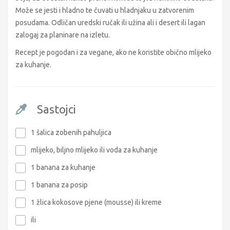
Može se jesti i hladno te čuvati u hladnjaku u zatvorenim
posudama. Odličan uredski ručak ili užina ali i desert ili lagan
zalogaj za planinare na izletu.
Recept je pogodan i za vegane, ako ne koristite obično mlijeko
za kuhanje.
Sastojci
1 šalica zobenih pahuljica
mlijeko, biljno mlijeko ili voda za kuhanje
1 banana za kuhanje
1 banana za posip
1 žlica kokosove pjene (mousse) ili kreme
ili