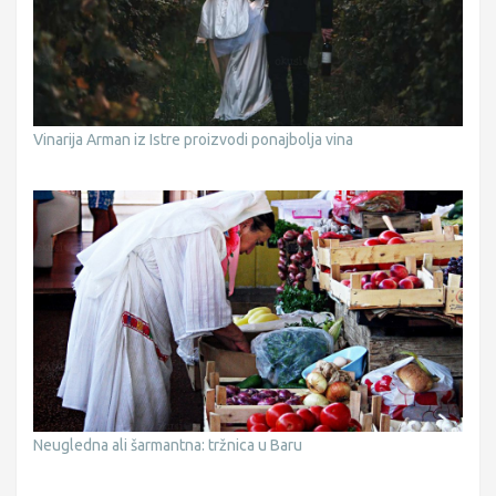
Vinarija Arman iz Istre proizvodi ponajbolja vina
Neugledna ali šarmantna: tržnica u Baru