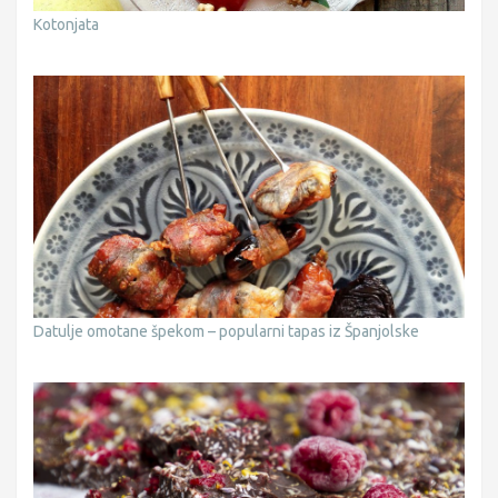
Kotonjata
Datulje omotane špekom – popularni tapas iz Španjolske