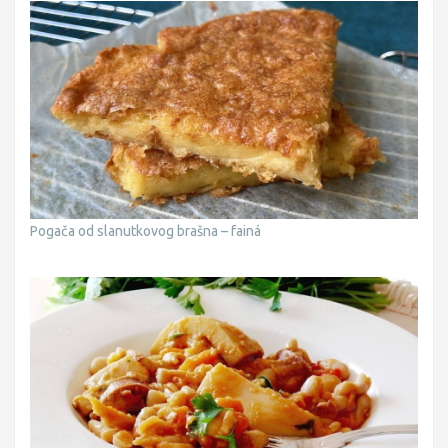
Pogača od slanutkovog brašna – fainá