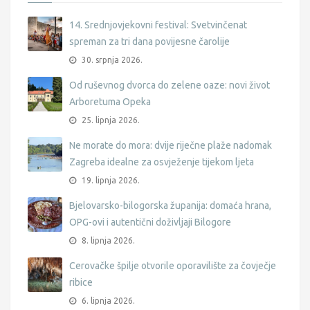
14. Srednjovjekovni festival: Svetvinčenat
spreman za tri dana povijesne čarolije
30. srpnja 2026.
Od ruševnog dvorca do zelene oaze: novi život
Arboretuma Opeka
25. lipnja 2026.
Ne morate do mora: dvije riječne plaže nadomak
Zagreba idealne za osvježenje tijekom ljeta
19. lipnja 2026.
Bjelovarsko-bilogorska županija: domaća hrana,
OPG-ovi i autentični doživljaji Bilogore
8. lipnja 2026.
Cerovačke špilje otvorile oporavilište za čovječje
ribice
6. lipnja 2026.