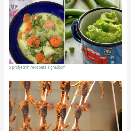
5 proljetnih recepata s graškom