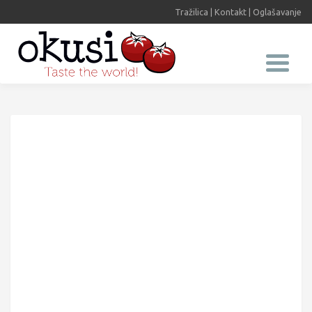
Tražilica
|
Kontakt
|
Oglašavanje