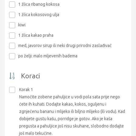
1 žlica ribanog kokosa
1 žlica kokosovog ulja
kiwi
1 žlica kakao praha
med, javorov sirup ili neki drugi prirodni zaslađivač
po želji: malo mljevenih badema
Koraci
Korak 1
Namočite zobene pahuljice u vodi pola sata prije nego
ćete ih kuhati. Dodajte kakao, kokos, oguljenu i
zgnječenu bananu i mlijeko ili biljno mlijeko (ili vodu). Kad
dobijete gustu kašu, porridge je gotov. Ako je kaša
pregusta a pahuljice još nisu skuhane, slobodno dodajte
još malo tekućine.