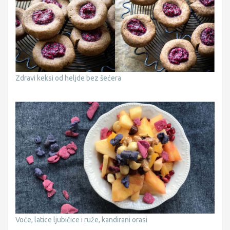
Zdravi keksi od heljde bez šećera
Voće, latice ljubičice i ruže, kandirani orasi