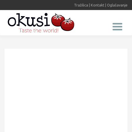
Tražilica
|
Kontakt
|
Oglašavanje