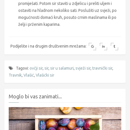
promiješati. Potom sir staviti u zdjelicu i preliti uljem i
ostaviti na hladnom nekoliko sati. Poslužiti uz svježi, po
mogućnosti domaći kruh, posuto crnim maslinama ili po
želji i prženim kaparima.
Podijelite i na drugim društvenim mrežama:
Tagovi:
ovčji sir
,
sir
,
sir u salamuri
,
svježi sir
,
travnički sir
,
Travnik
,
Vlašić
,
Vlašićki sir
Moglo bi vas zanimati...