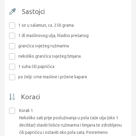
Sastojci
1 sir u salamuri, ca. 250 grama
1 dl maslinovog ulja, hladno prešanog
grančica svježeg ružmarina
nekoliko grančica svježeg timjana
1 suha čili papričica
po želji: crne masline i pržene kapare
Koraci
Korak 1
Nekoliko sati prije posluživanja u pola čaše ulja (oko 1
decilitar) staviti listiće ružmarina i timjana te zdrobljenu
čili papričicu i ostaviti oko pola sata. Povremeno