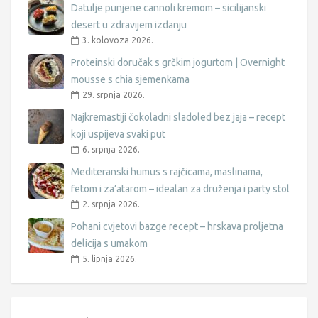
Datulje punjene cannoli kremom – sicilijanski
desert u zdravijem izdanju
3. kolovoza 2026.
Proteinski doručak s grčkim jogurtom | Overnight
mousse s chia sjemenkama
29. srpnja 2026.
Najkremastiji čokoladni sladoled bez jaja – recept
koji uspijeva svaki put
6. srpnja 2026.
Mediteranski humus s rajčicama, maslinama,
fetom i za’atarom – idealan za druženja i party stol
2. srpnja 2026.
Pohani cvjetovi bazge recept – hrskava proljetna
delicija s umakom
5. lipnja 2026.