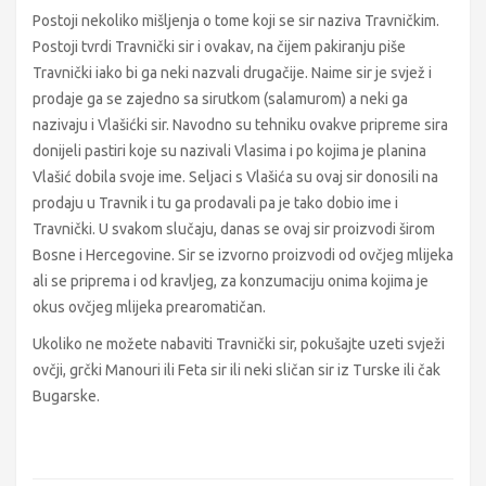
Postoji nekoliko mišljenja o tome koji se sir naziva Travničkim.
Postoji tvrdi Travnički sir i ovakav, na čijem pakiranju piše
Travnički iako bi ga neki nazvali drugačije. Naime sir je svjež i
prodaje ga se zajedno sa sirutkom (salamurom) a neki ga
nazivaju i Vlašićki sir. Navodno su tehniku ovakve pripreme sira
donijeli pastiri koje su nazivali Vlasima i po kojima je planina
Vlašić dobila svoje ime. Seljaci s Vlašića su ovaj sir donosili na
prodaju u Travnik i tu ga prodavali pa je tako dobio ime i
Travnički. U svakom slučaju, danas se ovaj sir proizvodi širom
Bosne i Hercegovine. Sir se izvorno proizvodi od ovčjeg mlijeka
ali se priprema i od kravljeg, za konzumaciju onima kojima je
okus ovčjeg mlijeka prearomatičan.
Ukoliko ne možete nabaviti Travnički sir, pokušajte uzeti svježi
ovčji, grčki Manouri ili Feta sir ili neki sličan sir iz Turske ili čak
Bugarske.