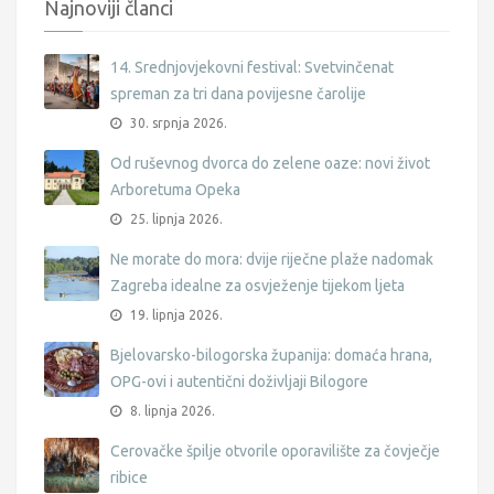
Najnoviji članci
14. Srednjovjekovni festival: Svetvinčenat
spreman za tri dana povijesne čarolije
30. srpnja 2026.
Od ruševnog dvorca do zelene oaze: novi život
Arboretuma Opeka
25. lipnja 2026.
Ne morate do mora: dvije riječne plaže nadomak
Zagreba idealne za osvježenje tijekom ljeta
19. lipnja 2026.
Bjelovarsko-bilogorska županija: domaća hrana,
OPG-ovi i autentični doživljaji Bilogore
8. lipnja 2026.
Cerovačke špilje otvorile oporavilište za čovječje
ribice