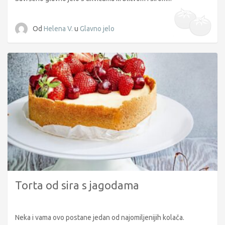
Od
Helena V.
u
Glavno jelo
Torta od sira s jagodama
Neka i vama ovo postane jedan od najomiljenijih kolača.