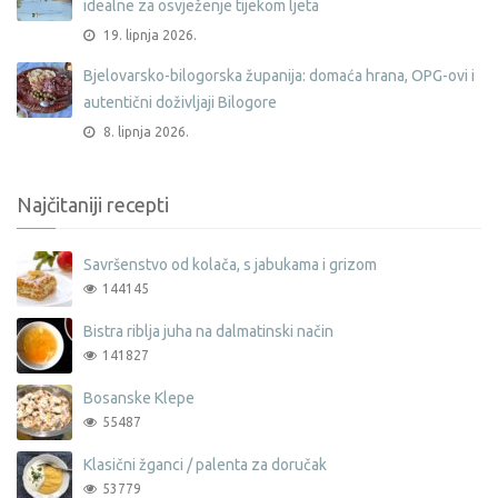
idealne za osvježenje tijekom ljeta
19. lipnja 2026.
Bjelovarsko-bilogorska županija: domaća hrana, OPG-ovi i
autentični doživljaji Bilogore
8. lipnja 2026.
Najčitaniji recepti
Savršenstvo od kolača, s jabukama i grizom
144145
Bistra riblja juha na dalmatinski način
141827
Bosanske Klepe
55487
Klasični žganci / palenta za doručak
53779