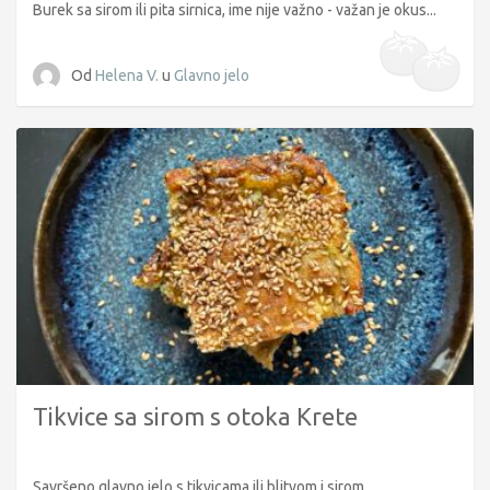
Burek sa sirom ili pita sirnica, ime nije važno - važan je okus...
Od
Helena V.
u
Glavno jelo
Tikvice sa sirom s otoka Krete
Savršeno glavno jelo s tikvicama ili blitvom i sirom...