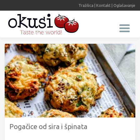
Tražilica
|
Kontakt
|
Oglašavanje
Pogačice od sira i špinata