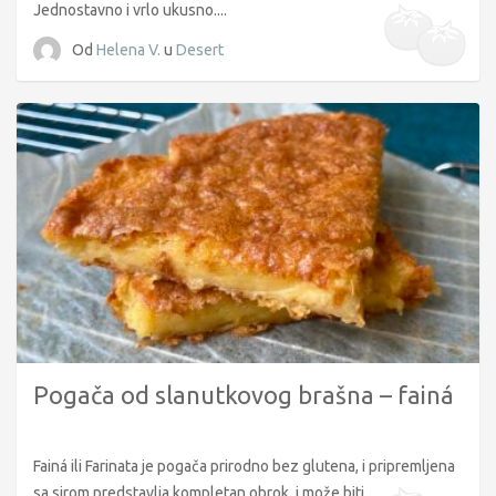
Jednostavno i vrlo ukusno....
Od
Helena V.
u
Desert
Pogača od slanutkovog brašna – fainá
Fainá ili Farinata je pogača prirodno bez glutena, i pripremljena
sa sirom predstavlja kompletan obrok, i može biti...