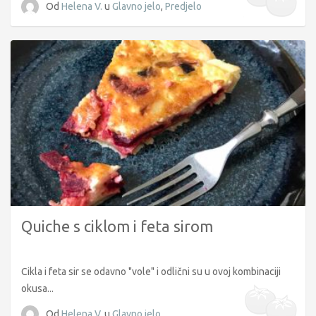
Od
Helena V.
u
Glavno jelo
,
Predjelo
Quiche s ciklom i feta sirom
Cikla i feta sir se odavno "vole" i odlični su u ovoj kombinaciji
okusa...
Od
Helena V.
u
Glavno jelo