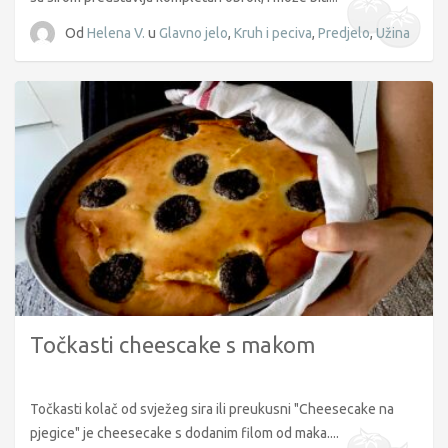
Od
Helena V.
u
Glavno jelo
,
Kruh i peciva
,
Predjelo
,
Užina
Točkasti cheescake s makom
Točkasti kolač od svježeg sira ili preukusni "Cheesecake na
pjegice" je cheesecake s dodanim filom od maka....